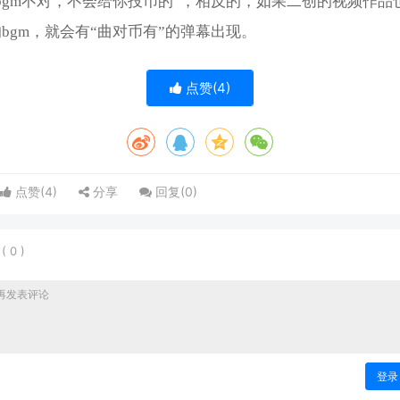
bgm不对，不会给你投币的”，相反的，如果二创的视频作品
bgm，就会有“曲对币有”的弹幕出现。
点赞(
4
)
点赞(
4
)
分享
回复(
0
)
表
(
0
)
登录