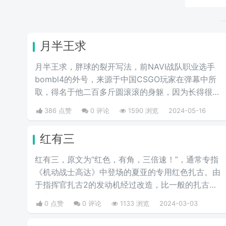
月半王求
月半王求，胖球的裂开写法，前NAVI战队职业选手
bombl4的外号，来源于中国CSGO玩家在弹幕中所
取，得名于他二百多斤圆滚滚的身躯，因为长得很
胖，给人圆滚滚的感觉，就像一个圆滚滚的胖球。
386 点赞
0 评论
1590 浏览
2024-05-16
红有三
红有三，原文为“红色，有角，三倍速！”，通常专指
《机动战士高达》中登场的夏亚的专用红色扎古。由
于指挥官扎古2的发动机经过改造，比一般的扎古出
力高30%，在夏亚的精准操作下，显得比其他机体快
0 点赞
0 评论
1133 浏览
2024-03-03
三倍。而红色有角三倍速也被看作是夏亚登场的象
征。