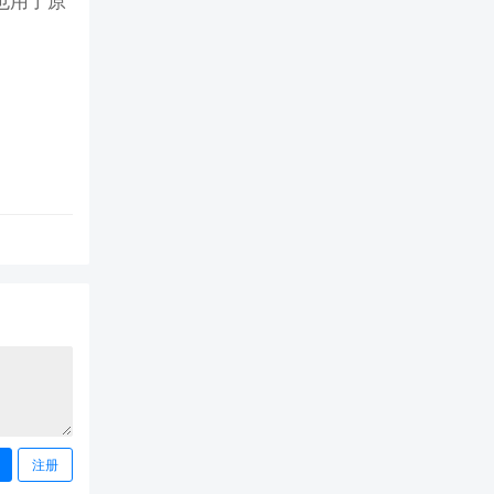
也用了原
注册