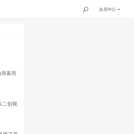
会员
中心
为弹幕而
以二创视
。