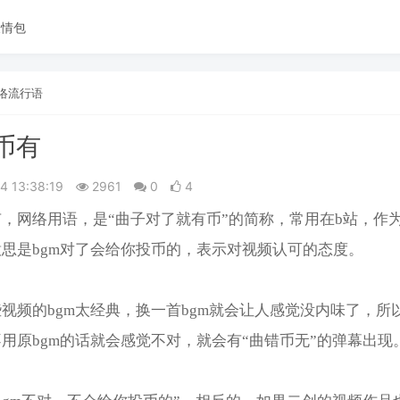
表情包
络流行语
币有
14 13:38:19
2961
0
4
，网络用语，是“曲子对了就有币”的简称，常用在b站，作
思是bgm对了会给你投币的，表示对视频认可的态度。
视频的bgm太经典，换一首bgm就会让人感觉没内味了，所
用原bgm的话就会感觉不对，就会有“曲错币无”的弹幕出现