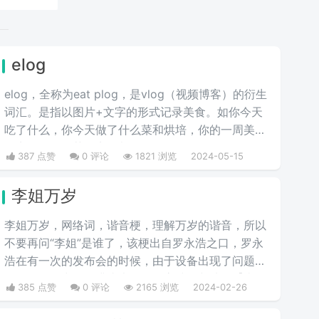
elog
elog，全称为eat plog，是vlog（视频博客）的衍生
词汇。是指以图片+文字的形式记录美食。如你今天
吃了什么，你今天做了什么菜和烘培，你的一周美食
盘点，你的奶茶盘点，都值得记录。
387 点赞
0 评论
1821 浏览
2024-05-15
李姐万岁
李姐万岁，网络词，谐音梗，理解万岁的谐音，所以
不要再问“李姐”是谁了，该梗出自罗永浩之口，罗永
浩在有一次的发布会的时候，由于设备出现了问题，
在现场频频出错，满头大汗的罗永浩不断地说【李姐
385 点赞
0 评论
2165 浏览
2024-02-26
万岁】来缓解尴尬，然后被一些锤子的粉丝疯狂传
播。疯狂复读，每每出现别人错误的时候，都会出现