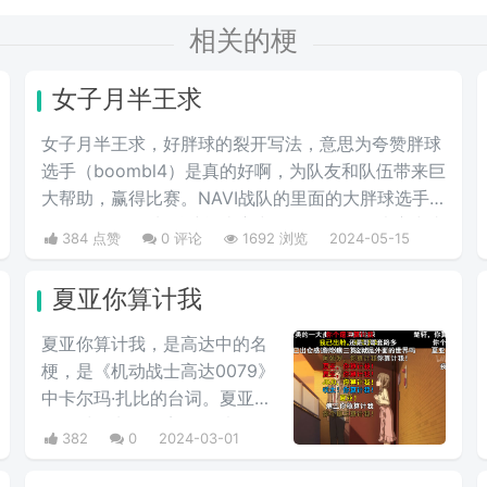
相关的梗
女子月半王求
女子月半王求，好胖球的裂开写法，意思为夸赞胖球
选手（boombl4）是真的好啊，为队友和队伍带来巨
大帮助，赢得比赛。NAVI战队的里面的大胖球选手
在2020年IEM卡托维兹比赛中超级发挥，在决赛中直
384 点赞
0 评论
1692 浏览
2024-05-15
接化身邪恶胖球，带领NAVI战队战胜A队和G2，夺
得冠军。
夏亚你算计我
夏亚你算计我，是高达中的名
梗，是《机动战士高达0079》
中卡尔玛·扎比的台词。夏亚平
日里对待卡尔玛完全是以友人
382
0
2024-03-01
的关系相处，但是说到头卡尔
玛也是夏亚的仇人扎比家的