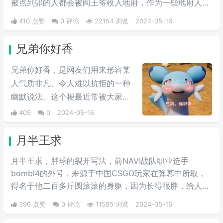
被点到卯的人都会被阎王爷收入地府，作为一些地府人
员。在地府报道上，最近被大家用视频的形式完美的演绎
410 点赞
0 评论
22154 浏览
2024-05-16
了出来。
兄弟你好香
兄弟你好香，是网友们用来形容某
人气质非凡、令人难以抗拒的一种
幽默说法。这个梗最近常被大家用
来表达同性之间的爱慕之情/或者单
409
0
2024-05-16
纯跟风玩梗。最初来自qq用户云溪
在qq空间上发布的一些两位男人深
月半王求
情互动的表情包，此时这个梗已经
月半王求，胖球的裂开写法，前NAVI战队职业选手
初具雏形。而后来随着chikawa的
bombl4的外号，来源于中国CSGO玩家在弹幕中所取，
流行，有网友开始给chikawa配上
得名于他二百多斤圆滚滚的身躯，因为长得很胖，给人圆
这类文字，两者融合后意外爆火，
滚滚的感觉，就像一个圆滚滚的胖球。
表情包泛滥，传播得到处都是。
390 点赞
0 评论
11585 浏览
2024-05-16