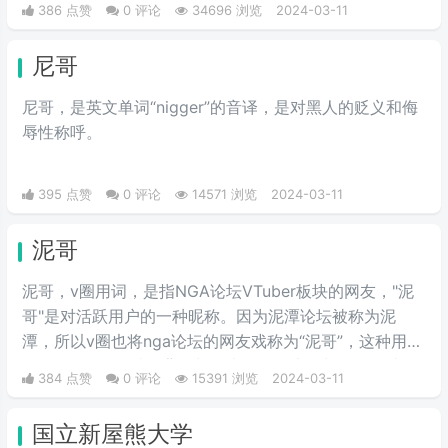
386 点赞
0 评论
34696 浏览
2024-03-11
尼哥
尼哥，是英文单词“nigger”的音译，是对黑人的贬义和侮
辱性称呼。
395 点赞
0 评论
14571 浏览
2024-03-11
泥哥
泥哥，v圈用词，是指NGA论坛VTuber板块的网友，"泥
哥"是对活跃用户的一种昵称。因为泥潭论坛被称为泥
潭，所以v圈也将nga论坛的网友戏称为“泥哥”，这种用法
可能源自nga网站的背景颜色类似于泥土的颜色，因此用
384 点赞
0 评论
15391 浏览
2024-03-11
户们开始将这些常驻者称为"泥哥"。
国立新屋熊大学