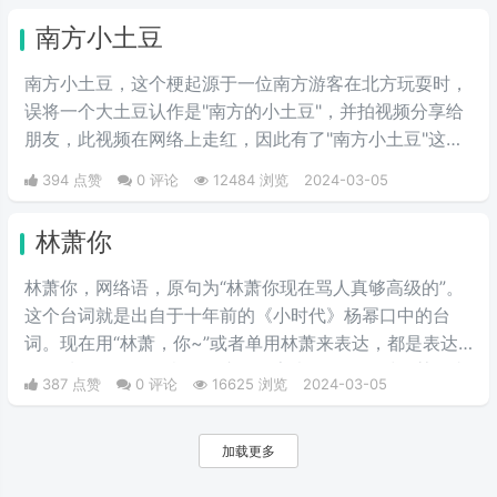
南方小土豆
南方小土豆，这个梗起源于一位南方游客在北方玩耍时，
误将一个大土豆认作是"南方的小土豆"，并拍视频分享给
朋友，此视频在网络上走红，因此有了"南方小土豆"这个
梗 。
394 点赞
0 评论
12484 浏览
2024-03-05
林萧你
林萧你，网络语，原句为“林萧你现在骂人真够高级的”。
这个台词就是出自于十年前的《小时代》杨幂口中的台
词。现在用“林萧，你~”或者单用林萧来表达，都是表达
的一种阴阳怪气的意思。这三个字表示别人在对于某件事
387 点赞
0 评论
16625 浏览
2024-03-05
情评判的时候运用的非常巧妙，就传说中的说话，不带脏
字！
加载更多