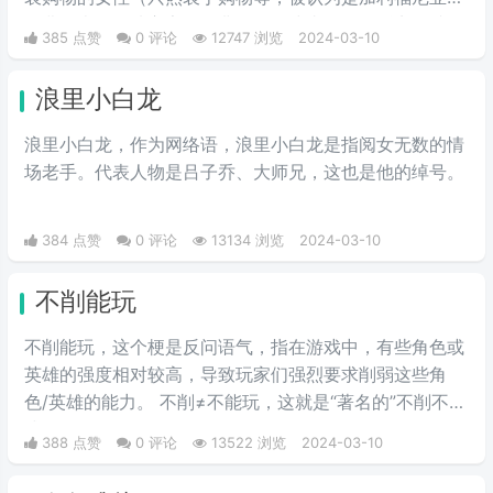
圣费尔南多谷地富家女的典型）。或者说得难听点，就是
385 点赞
0 评论
12747 浏览
2024-03-10
形容波大无脑又拜金虚荣的金发妹，一般被如此称呼的女
人都是外表给人感觉愚笨，打扮夸张及喜欢购物的金发姑
浪里小白龙
娘。
浪里小白龙，作为网络语，浪里小白龙是指阅女无数的情
场老手。代表人物是吕子乔、大师兄，这也是他的绰号。
384 点赞
0 评论
13134 浏览
2024-03-10
不削能玩
不削能玩，这个梗是反问语气，指在游戏中，有些角色或
英雄的强度相对较高，导致玩家们强烈要求削弱这些角
色/英雄的能力。 不削≠不能玩，这就是“著名的”不削不等
式。
388 点赞
0 评论
13522 浏览
2024-03-10