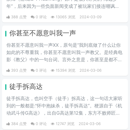
年”，后来因为一些负面新闻变成了被玩家们接连嘲讽
的“海鞭少年”。
388 点赞
0 评论
13065 浏览
2024-03-09
你甚至不愿意叫我一声
你甚至不愿意叫我一声XX，原句是“我到底做了什么让你
如此的不尊重我，你甚至不愿意叫我一声教父。是经典电
影《教父》中的一句台词。言外之意是，你甚至是都不拿
我当朋友，我凭什么要帮你的忙。
393 点赞
0 评论
15394 浏览
2024-03-06
徒手拆高达
徒手拆高达，也叫空手（徒手）拆高达，这一句话大家听
到的一般都是:“怀中抱妹杀，徒手拆高达”。梗源自于《机
动武斗传G高达》，出自G高达第12集，东方不败师匠首
次登场就徒手用多蒙的头巾拆了恶魔高度的眷属MS，也
384 点赞
0 评论
12747 浏览
2024-03-06
是空手拆高达一梗的由来。