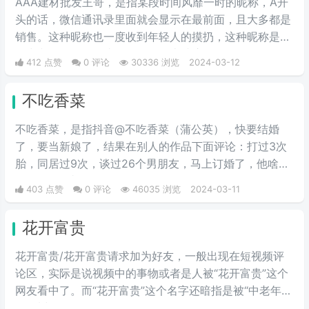
AAA建材批发王哥，是指某段时间风靡一时的昵称，A开
头的话，微信通讯录里面就会显示在最前面，且大多都是
销售。这种昵称也一度收到年轻人的摸扔，这种昵称是模
仿中老年人的语气头像昵称在网上冲浪。
412 点赞
0 评论
30336 浏览
2024-03-12
不吃香菜
不吃香菜，是指抖音@不吃香菜（蒲公英），快要结婚
了，要当新娘了，结果在别人的作品下面评论：打过3次
胎，同居过9次，谈过26个男朋友，马上订婚了，他啥都
不知道，彩礼还给29万。
403 点赞
0 评论
46035 浏览
2024-03-11
花开富贵
花开富贵/花开富贵请求加为好友，一般出现在短视频评
论区，实际是说视频中的事物或者是人被“花开富贵”这个
网友看中了。而“花开富贵”这个名字还暗指是被“中老年
人”看中了。