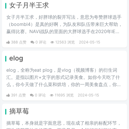
女子月半王求
女子月半王求，好胖球的裂开写法，意思为夸赞胖球选手
（boombl4）是真的好啊，为队友和队伍带来巨大帮助，
赢得比赛。NAVI战队的里面的大胖球选手在2020年IEM
卡托维兹比赛中超级发挥，在决赛中直接化身邪恶胖球，
388 点赞
0 评论
12563 浏览
2024-05-15
带领NAVI战队战胜A队和G2，夺得冠军。
elog
elog，全称为eat plog，是vlog（视频博客）的衍生词
汇。是指以图片+文字的形式记录美食。如你今天吃了什
么，你今天做了什么菜和烘培，你的一周美食盘点，你的
奶茶盘点，都值得记录。
391 点赞
0 评论
11695 浏览
2024-05-15
摘草莓
摘草莓，本身就是字面意思，现在成了相亲的标配环节，