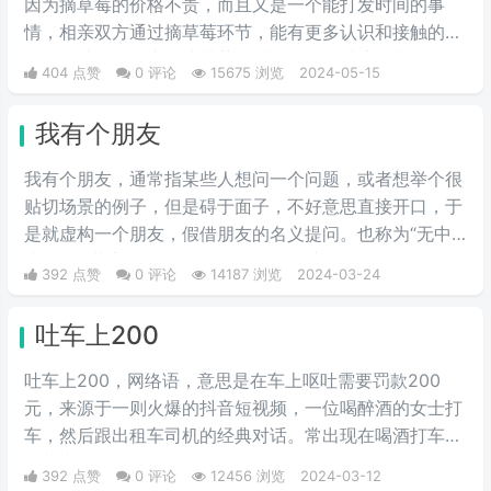
因为摘草莓的价格不贵，而且又是一个能打发时间的事
情，相亲双方通过摘草莓环节，能有更多认识和接触的机
会，尤其女性在蹲下摘草莓的时候能从多维度看出女性的
404 点赞
0 评论
15675 浏览
2024-05-15
身材，看以后适不适合做女朋友，适不适合结婚过日子。
通过这一环节能让彼此的感情升华，所以现在不少人相亲
我有个朋友
时会安排上这一流程。
我有个朋友，通‌‌‌‌‌‌‌‌常指某些人想问一个问题，或者想举个很
贴切场景的例子，但是碍于面子，不好意思直接开口，于
是就虚构一个朋友，假借朋友的名义提问。也称为“无中
生友”和“薛定谔的朋友”。一般来说，这个朋友就是自己。
392 点赞
0 评论
14187 浏览
2024-03-24
吐车上200
吐车上200，网络语，意思是在车上呕吐需要罚款200
元，来源于一则火爆的抖音短视频，一位喝醉酒的女士打
车，然后跟出租车司机的经典对话。常出现在喝酒打车的
弹幕中。
392 点赞
0 评论
12456 浏览
2024-03-12