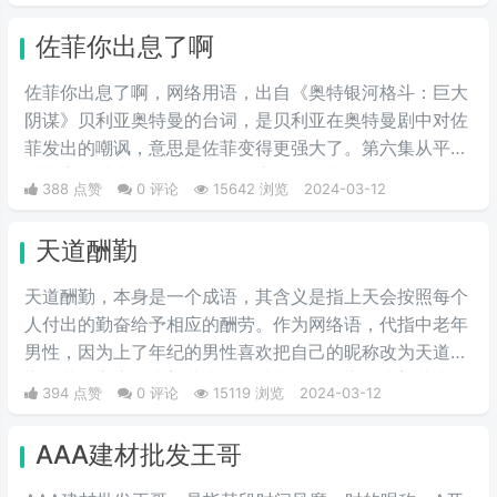
佐菲你出息了啊
佐菲你出息了啊，网络用语，出自《奥特银河格斗：巨大
阴谋》贝利亚奥特曼的台词，是贝利亚在奥特曼剧中对佐
菲发出的嘲讽，意思是佐菲变得更强大了。第六集从平行
时空穿越过来的贝利亚早期形态嘲讽佐菲，你还有星星的
388 点赞
0 评论
15642 浏览
2024-03-12
标志啊，佐菲你出息了。
天道酬勤
天道酬勤，本身是一个成语，其含义是指上天会按照每个
人付出的勤奋给予相应的酬劳。作为网络语，代指中老年
男性，因为上了年纪的男性喜欢把自己的昵称改为天道酬
勤，花开富贵，上善若水等，其中天道酬勤和上善若水深
394 点赞
0 评论
15119 浏览
2024-03-12
受男性用户的喜欢，花开富贵深受女性用户的青睐。
AAA建材批发王哥