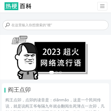
Togg
navig
阎王点卯
阎王点卯，点卯的读音是：diǎnmǎo，这是一个民间传
说，就是说阎王爷每隔九年就会翻阅生死簿点一次卯，凡