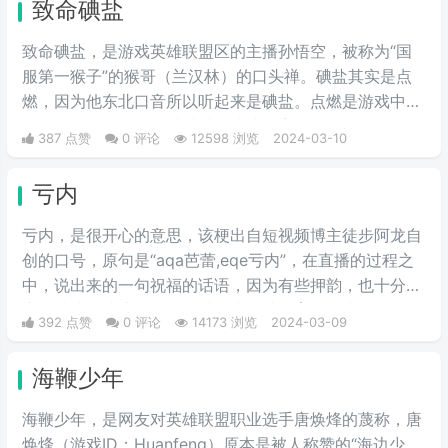
致命碘盐
致命碘盐，是游戏英雄联盟区的主播孙悟空，被称为“国
服第一猴子”的猴哥（兰汉林）的口头禅。碘盐其实是点
燃，因为他东北口音所以听起来是碘盐。点燃是游戏中的
一个召唤师技能，可以对对面造成伤害。
387 点赞
0 评论
12598 浏览
2024-03-10
亏内
亏内，是很开心的意思，该梗出自短视频博主徒步阿龙自
创的口号，原句是“aqa芭蕾,eqe亏内”，在直播的过程之
中，说出来的一句祝福的话语，因为有些押韵，也十分的
魔性洗脑，让这个词在短时间内，就发育了起来，有人问
392 点赞
0 评论
14173 浏览
2024-03-09
主播这话的含义，据他解释，这个词代表着开心、代表着
快乐，后期有网友把这段话配上了音乐，显得十分魔性和
海鞭少年
洗脑，所以此梗就越来越火。后来无数人跟风效仿，使其
火爆起来。
海鞭少年，是网友对英雄联盟职业选手唐焕烽的蔑称，唐
焕烽（游戏ID：Huanfeng）原本是被人称赞的“海边少