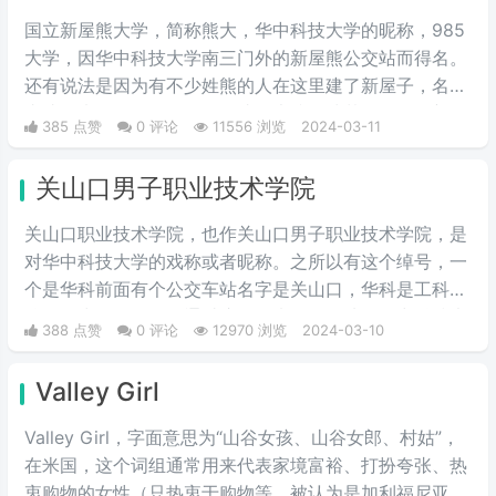
国立新屋熊大学，简称熊大，华中科技大学的昵称，985
大学，因华中科技大学南三门外的新屋熊公交站而得名。
还有说法是因为有不少姓熊的人在这里建了新屋子，名字
由此而来。具体原因是否如此，也搞不清楚了。但是新屋
385 点赞
0 评论
11556 浏览
2024-03-11
熊大学的名字，比这个985大学更广为人知的外号“关山口
职业技术学院”，帅气多了。
关山口男子职业技术学院
关山口职业技术学院，也作关山口男子职业技术学院，是
对华中科技大学的戏称或者昵称。之所以有这个绰号，一
个是华科前面有个公交车站名字是关山口，华科是工科院
校，女少男多。人们通过这个梗来开玩笑地将华中科技大
388 点赞
0 评论
12970 浏览
2024-03-10
学称作关山口男子职业技术学院。所以有了这个江湖绰
号。
Valley Girl
Valley Girl，字面意思为“山谷女孩、山谷女郎、村姑”，
在米国，这个词组通常用来代表家境富裕、打扮夸张、热
衷购物的女性（只热衷于购物等，被认为是加利福尼亚州