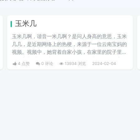
玉米几
玉米几啊，谐音一米几啊？是问人身高的意思，玉米
几几，是近期网络上的热梗，来源于一位云南宝妈的
视频。视频中，她背着自家小孩，在家里的院子里，
伴随着音乐正愉快的跳舞。她在视频中说自己身高一
4 点赞
0 评论
13934 浏览
2024-02-04
米四八，嫁给了玉米六六的老公。因为云南人说话带
点口音，所以把一米说成玉米。于是网友们开始跟
风，用玉米几几来谐音自己的身高。