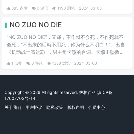
亚·阿兹纳布尔。
385 点赞
0 评论
1190 浏览
2024-03-03
NO ZUO NO DIE
“NO ZUO NO DIE”，直译，不作就不会死，不作死就不
会死，“不出来的话就不用死，你为什么不明白！”。出自
《机动战士高达Z》，男主角卡缪的台词。卡缪击坠敌机
后冒出的台词，经过网络文化的洗礼，就引申出了后来流
1 点赞
0 评论
1338 浏览
2024-03-03
行的“NO ZUO NO DIE”。现在意为没事找事，结果倒
霉，广泛流行于各大社区、论坛甚至主流媒体，被编入美
国网络俚语词典。
Copyright © 2026 All rights reserved. 热梗百科
滇ICP备
17007703号-14
关于我们
用户协议
隐私政策
版权声明
会员中心