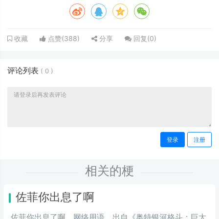
点赞(
388
)
分享
回复(
0
)
收藏
评论列表
(
0
)
登录
注册
相关的梗
佐菲你出息了啊
佐菲你出息了啊，网络用语，出自《奥特银河格斗：巨大