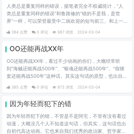
人类总是重复同样的错误，据笔者完全不权威统计，“人
类总是重复同样的错误”和鲁路修的“错的不是我，是世
界”一样，可以荣登最受中二病欢迎的短句前三。和上一
句话一样，它同样出自《机动战士Z高达》。在乞力马扎
384 点赞
0 评论
987 浏览
2024-03-04
罗一战中，凤·村雨为了保护主角卡缪被捷利德·梅萨杀
死，战斗结束后，阿姆罗想起了在一年战争中为了保护夏
OO还能再战XX年
亚被自己杀死的拉拉，说出了这句话。
OO还能再战XX年，看过不少动画的你们，大概经常听
到“海贼还能再战500年”、“银魂还能再战500年”、“假猪
套还能再战500年”这种话。其实这句话的原型，也出自
《机动战士高达0079》。
385 点赞
0 评论
873 浏览
2024-03-04
因为年轻而犯下的错
因为年轻而犯下的错，不管是不是阿宅，不管有没有看过
动漫，大概没几个人不知道这句话，但其实，这句话也出
自初代高达动画。它也来自我们优秀的政治家、哲学家夏