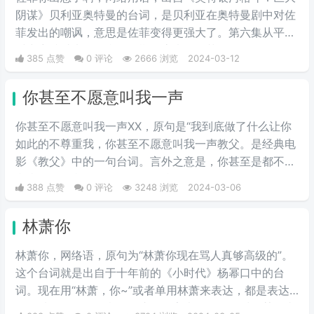
阴谋》贝利亚奥特曼的台词，是贝利亚在奥特曼剧中对佐
菲发出的嘲讽，意思是佐菲变得更强大了。第六集从平行
时空穿越过来的贝利亚早期形态嘲讽佐菲，你还有星星的
385 点赞
0 评论
2666 浏览
2024-03-12
标志啊，佐菲你出息了。
你甚至不愿意叫我一声
你甚至不愿意叫我一声XX，原句是“我到底做了什么让你
如此的不尊重我，你甚至不愿意叫我一声教父。是经典电
影《教父》中的一句台词。言外之意是，你甚至是都不拿
我当朋友，我凭什么要帮你的忙。
388 点赞
0 评论
3248 浏览
2024-03-06
林萧你
林萧你，网络语，原句为“林萧你现在骂人真够高级的”。
这个台词就是出自于十年前的《小时代》杨幂口中的台
词。现在用“林萧，你~”或者单用林萧来表达，都是表达
的一种阴阳怪气的意思。这三个字表示别人在对于某件事