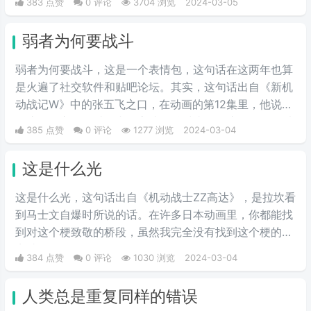
383 点赞
0 评论
3704 浏览
2024-03-05
情评判的时候运用的非常巧妙，就传说中的说话，不带脏
字！
弱者为何要战斗
弱者为何要战斗，这是一个表情包，这句话在这两年也算
是火遍了社交软件和贴吧论坛。其实，这句话出自《新机
动战记W》中的张五飞之口，在动画的第12集里，他说出
了这句名言。不过国内的高达粉丝对张五飞这个角色可以
385 点赞
0 评论
1277 浏览
2024-03-04
说是感情复杂，作为少有的国人角色，他虽然嫉恶如仇，
却时常因为性格偏执而犯二，实在是让人又爱又恨。
这是什么光
这是什么光，这句话出自《机动战士ZZ高达》，是拉坎看
到马士文自爆时所说的话。在许多日本动画里，你都能找
到对这个梗致敬的桥段，虽然我完全没有找到这个梗的笑
点就是了。
384 点赞
0 评论
1030 浏览
2024-03-04
人类总是重复同样的错误