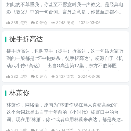
如此的不尊重我，你甚至不愿意叫我一声教父。是经典电
影《教父》中的一句台词。言外之意是，你甚至是都不拿
我当朋友，我凭什么要帮你的忙。
388 点赞
0 评论
3248 浏览
2024-03-06
徒手拆高达
徒手拆高达，也叫空手（徒手）拆高达，这一句话大家听
到的一般都是:“怀中抱妹杀，徒手拆高达”。梗源自于《机
动武斗传G高达》，出自G高达第12集，东方不败师匠首
次登场就徒手用多蒙的头巾拆了恶魔高度的眷属MS，也
382 点赞
0 评论
2437 浏览
2024-03-06
是空手拆高达一梗的由来。
林萧你
林萧你，网络语，原句为“林萧你现在骂人真够高级的”。
这个台词就是出自于十年前的《小时代》杨幂口中的台
词。现在用“林萧，你~”或者单用林萧来表达，都是表达
的一种阴阳怪气的意思。这三个字表示别人在对于某件事
383 点赞
0 评论
3704 浏览
2024-03-05