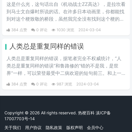
质。
这是什么光，这句话出自《机动战士ZZ高达》，是拉坎看
到马士文自爆时所说的话。在许多日本动画里，你都能找
到对这个梗致敬的桥段，虽然我完全没有找到这个梗的笑
点就是了。
384 点赞
0 评论
1030 浏览
2024-03-04
人类总是重复同样的错误
人类总是重复同样的错误，据笔者完全不权威统计，“人
类总是重复同样的错误”和鲁路修的“错的不是我，是世
界”一样，可以荣登最受中二病欢迎的短句前三。和上一
句话一样，它同样出自《机动战士Z高达》。在乞力马扎
384 点赞
0 评论
987 浏览
2024-03-04
罗一战中，凤·村雨为了保护主角卡缪被捷利德·梅萨杀
死，战斗结束后，阿姆罗想起了在一年战争中为了保护夏
亚被自己杀死的拉拉，说出了这句话。
Copyright © 2026 All rights reserved. 热梗百科
滇ICP备
17007703号-14
关于我们
用户协议
隐私政策
版权声明
会员中心