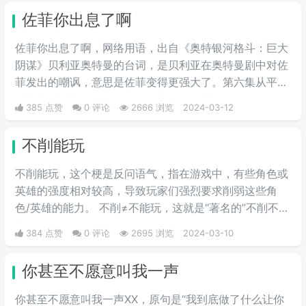
佐菲你出息了啊
佐菲你出息了啊，网络用语，出自《奥特银河格斗：巨大
阴谋》贝利亚奥特曼的台词，是贝利亚在奥特曼剧中对佐
菲发出的嘲讽，意思是佐菲变得更强大了。第六集从平行
时空穿越过来的贝利亚早期形态嘲讽佐菲，你还有星星的
385 点赞
0 评论
2666 浏览
2024-03-12
标志啊，佐菲你出息了。
不削能玩
不削能玩，这个梗是反问语气，指在游戏中，有些角色或
英雄的强度相对较高，导致玩家们强烈要求削弱这些角
色/英雄的能力。 不削≠不能玩，这就是“著名的”不削不等
式。
384 点赞
0 评论
2695 浏览
2024-03-10
你甚至不愿意叫我一声
你甚至不愿意叫我一声XX，原句是“我到底做了什么让你