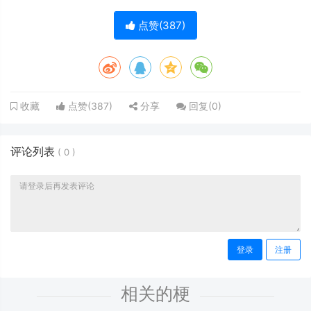
点赞(
387
)
点赞(
387
)
分享
回复(
0
)
收藏
评论列表
(
0
)
登录
注册
相关的梗