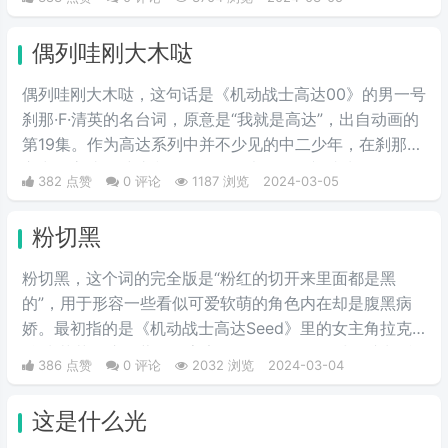
情评判的时候运用的非常巧妙，就传说中的说话，不带脏
字！
偶列哇刚大木哒
偶列哇刚大木哒，这句话是《机动战士高达00》的男一号
刹那·F·清英的名台词，原意是“我就是高达”，出自动画的
第19集。作为高达系列中并不少见的中二少年，在刹那的
心中，高达是维护和平的象征，也是他渴望成为的存在。
382 点赞
0 评论
1187 浏览
2024-03-05
偶列哇刚大木哒则是这句话的音译。
粉切黑
粉切黑，这个词的完全版是“粉红的切开来里面都是黑
的”，用于形容一些看似可爱软萌的角色内在却是腹黑病
娇。最初指的是《机动战士高达Seed》里的女主角拉克
丝·克莱茵。这位著名的宇宙歌姬，PLANT星球前议长希
386 点赞
0 评论
2032 浏览
2024-03-04
格尔之女有着可爱的外表和成熟的政治手腕。后来从她这
里，粉丝们发现在高达乃至其他许多动漫作品中，许多有
这是什么光
着粉色头发的美少女在可爱的外表下都隐藏着腹黑的本