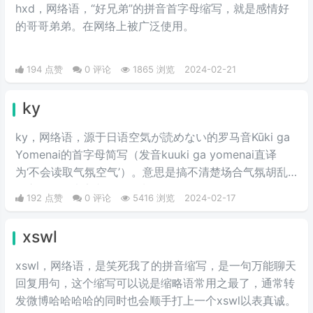
hxd，网络语，“好兄弟”的拼音首字母缩写，就是感情好
的哥哥弟弟。在网络上被广泛使用。
194 点赞
0 评论
1865 浏览
2024-02-21
ky
ky，网络语，源于日语空気が読めない的罗马音Kūki ga
Yomenai的首字母简写（发音kuuki ga yomenai直译
为‘不会读取气氛空气’）。意思是搞不清楚场合气氛胡乱
发言而扫了大家兴致的行为。
192 点赞
0 评论
5416 浏览
2024-02-17
xswl
xswl，网络语，是笑死我了的拼音缩写，是一句万能聊天
回复用句，这个缩写可以说是缩略语常用之最了，通常转
发微博哈哈哈哈的同时也会顺手打上一个xswl以表真诚。