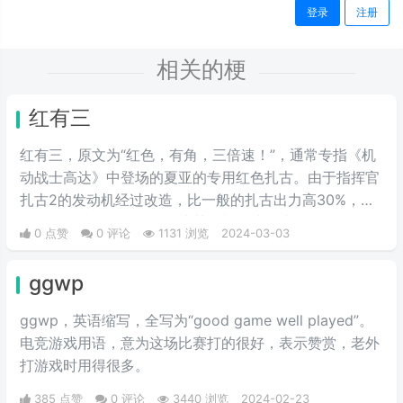
登录
注册
相关的梗
红有三
红有三，原文为“红色，有角，三倍速！”，通常专指《机
动战士高达》中登场的夏亚的专用红色扎古。由于指挥官
扎古2的发动机经过改造，比一般的扎古出力高30%，在
夏亚的精准操作下，显得比其他机体快三倍。而红色有角
0 点赞
0 评论
1131 浏览
2024-03-03
三倍速也被看作是夏亚登场的象征。
ggwp
ggwp，英‌‌‌‌‌‌‌‌‌‌‌语缩写，全写为“good game well played”。
电竞游戏用语，意为这场比赛打的很好，表示赞赏，老外
打游戏时用得很多。
385 点赞
0 评论
3440 浏览
2024-02-23