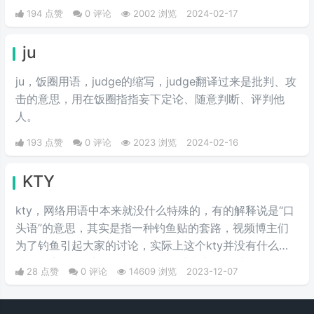
194 点赞
0 评论
2002 浏览
2024-02-17
ju
ju，饭圈用语，judge的缩写，judge翻译过来是批判、攻
击的意思，用在饭圈指指妄下定论、随意判断、评判他
人。
193 点赞
0 评论
2023 浏览
2024-02-16
KTY
kty，网络用语中本来就没什么特殊的，有的解释说是“口
头语”的意思，其实是指一种钓鱼贴的套路，视频博主们
为了钓鱼引起大家的讨论，实际上这个kty并没有什么特
殊的意义。kty也是一样的，没特殊意义，所以污不污只
28 点赞
0 评论
14609 浏览
2023-12-07
是跑出来一个话题，估计男生和女生的打出来基本一样。