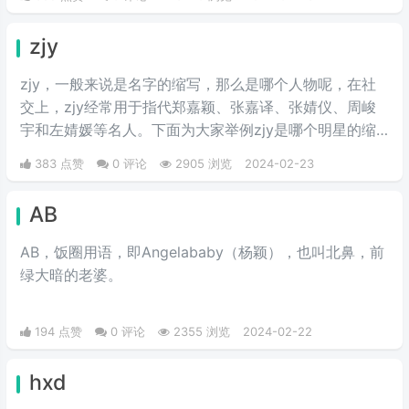
zjy
zjy，一般来说是名字的缩写，那么是哪个人物呢，在社
交上，zjy经常用于指代郑嘉颖、张嘉译、张婧仪、周峻
宇和左婧媛等名人。下面为大家举例zjy是哪个明星的缩
写。
383 点赞
0 评论
2905 浏览
2024-02-23
AB
AB，饭圈用语，即Angelababy（杨颖），也叫北鼻，前
绿大暗的老婆。​
194 点赞
0 评论
2355 浏览
2024-02-22
hxd