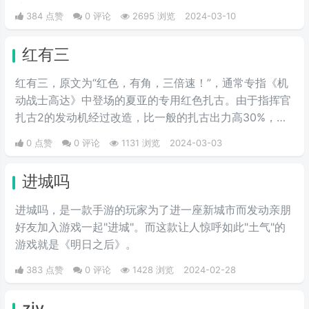
式。
384 点赞
0 评论
2695 浏览
2024-03-10
红有三
红有三，原文为“红色，有角，三倍速！”，通常专指《机
动战士高达》中登场的夏亚的专用红色扎古。由于指挥官
扎古2的发动机经过改造，比一般的扎古出力高30%，在
夏亚的精准操作下，显得比其他机体快三倍。而红色有角
0 点赞
0 评论
1131 浏览
2024-03-03
三倍速也被看作是夏亚登场的象征。
进城吗
进城吗，是一款手游的玩家为了进一座新城市而发动亲朋
好友加入游戏一起"进城"。而这款让人惊呼如此"土气"的
游戏就是《明日之后》。
383 点赞
0 评论
1428 浏览
2024-02-28
zjy