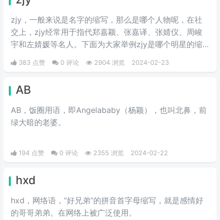
zjy，一般来说是名字的缩写，那么是哪个人物呢，在社
交上，zjy经常用于指代郑嘉颖、张嘉译、张婧仪、周峻
宇和左婧媛等名人。下面为大家举例zjy是哪个明星的缩
写。
383 点赞
0 评论
2904 浏览
2024-02-23
AB
AB，饭圈用语，即Angelababy（杨颖），也叫北鼻，前
绿大暗的老婆。​
194 点赞
0 评论
2355 浏览
2024-02-22
hxd
hxd，网络语，“好兄弟”的拼音首字母缩写，就是感情好
的哥哥弟弟。在网络上被广泛使用。