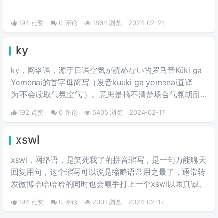
194 点赞
0 评论
1864 浏览
2024-02-21
ky
ky，网络语，源于日语空気が読めない的罗马音Kūki ga
Yomenai的首字母简写（发音kuuki ga yomenai直译
为‘不会读取气氛空气’）。意思是搞不清楚场合气氛胡乱
发言而扫了大家兴致的行为。
192 点赞
0 评论
5405 浏览
2024-02-17
xswl
xswl，网络语，是笑死我了的拼音缩写，是一句万能聊天
回复用句，这个缩写可以说是缩略语常用之最了，通常转
发微博哈哈哈哈的同时也会顺手打上一个xswl以表真诚。
194 点赞
0 评论
2001 浏览
2024-02-17