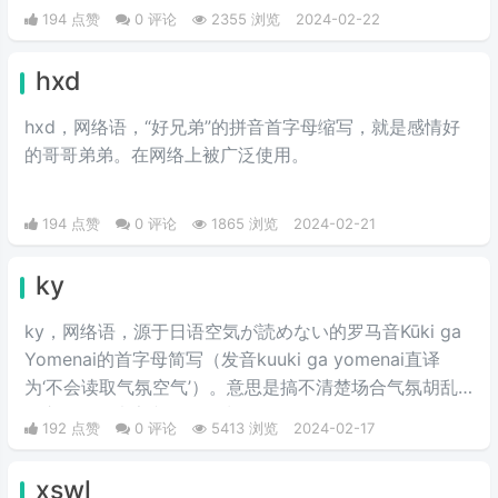
194 点赞
0 评论
2355 浏览
2024-02-22
hxd
hxd，网络语，“好兄弟”的拼音首字母缩写，就是感情好
的哥哥弟弟。在网络上被广泛使用。
194 点赞
0 评论
1865 浏览
2024-02-21
ky
ky，网络语，源于日语空気が読めない的罗马音Kūki ga
Yomenai的首字母简写（发音kuuki ga yomenai直译
为‘不会读取气氛空气’）。意思是搞不清楚场合气氛胡乱
发言而扫了大家兴致的行为。
192 点赞
0 评论
5413 浏览
2024-02-17
xswl