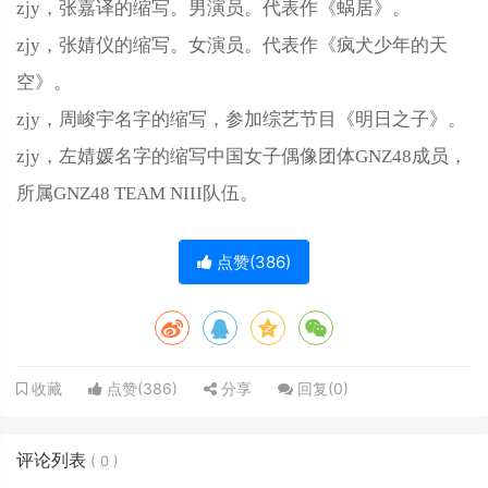
zjy，张嘉译的缩写。男演员。代表作《蜗居》。
zjy，张婧仪的缩写。女演员。代表作《疯犬少年的天
空》。
zjy，周峻宇名字的缩写，参加综艺节目《明日之子》。
zjy，左婧媛名字的缩写中国女子偶像团体GNZ48成员，
所属GNZ48 TEAM NIII队伍。
点赞(
386
)
点赞(
386
)
分享
回复(
0
)
收藏
评论列表
(
0
)