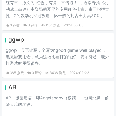
红有三，原文为“红色，有角，三倍速！”，通常专指《机
动战士高达》中登场的夏亚的专用红色扎古。由于指挥官
扎古2的发动机经过改造，比一般的扎古出力高30%，在
夏亚的精准操作下，显得比其他机体快三倍。而红色有角
0 点赞
0 评论
1131 浏览
2024-03-03
三倍速也被看作是夏亚登场的象征。
ggwp
ggwp，英‌‌‌‌‌‌‌‌‌‌‌语缩写，全写为“good game well played”。
电竞游戏用语，意为这场比赛打的很好，表示赞赏，老外
打游戏时用得很多。
385 点赞
0 评论
3438 浏览
2024-02-23
AB
AB，饭圈用语，即Angelababy（杨颖），也叫北鼻，前
绿大暗的老婆。​