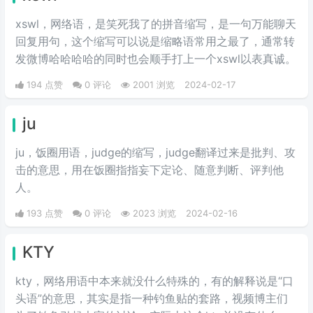
xswl，网络语，是笑死我了的拼音缩写，是一句万能聊天
回复用句，这个缩写可以说是缩略语常用之最了，通常转
发微博哈哈哈哈的同时也会顺手打上一个xswl以表真诚。
194 点赞
0 评论
2001 浏览
2024-02-17
ju
ju，饭圈用语，judge的缩写，judge翻译过来是批判、攻
击的意思，用在饭圈指指妄下定论、随意判断、评判他
人。
193 点赞
0 评论
2023 浏览
2024-02-16
KTY
kty，网络用语中本来就没什么特殊的，有的解释说是“口
头语”的意思，其实是指一种钓鱼贴的套路，视频博主们