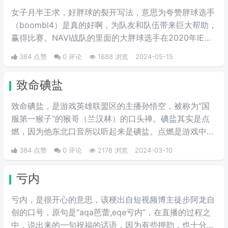
女子月半王求，好胖球的裂开写法，意思为夸赞胖球选手
（boombl4）是真的好啊，为队友和队伍带来巨大帮助，
赢得比赛。NAVI战队的里面的大胖球选手在2020年IEM
卡托维兹比赛中超级发挥，在决赛中直接化身邪恶胖球，
384 点赞
0 评论
1688 浏览
2024-05-15
带领NAVI战队战胜A队和G2，夺得冠军。
致命碘盐
致命碘盐，是游戏英雄联盟区的主播孙悟空，被称为“国
服第一猴子”的猴哥（兰汉林）的口头禅。碘盐其实是点
燃，因为他东北口音所以听起来是碘盐。点燃是游戏中的
一个召唤师技能，可以对对面造成伤害。
384 点赞
0 评论
2178 浏览
2024-03-10
亏内
亏内，是很开心的意思，该梗出自短视频博主徒步阿龙自
创的口号，原句是“aqa芭蕾,eqe亏内”，在直播的过程之
中，说出来的一句祝福的话语，因为有些押韵，也十分的