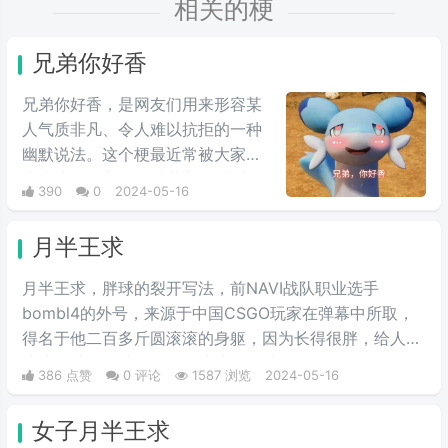
相关的梗
兄弟你好香
兄弟你好香，是网友们用来形容某
人气质非凡、令人难以抗拒的一种
幽默说法。这个梗最近常被大家用
来表达同性之间的爱慕之情/或者单
390
0
2024-05-16
纯跟风玩梗。最初来自qq用户云溪
在qq空间上发布的一些两位男人深
月半王求
情互动的表情包，此时这个梗已经
初具雏形。而后来随着chikawa的
月半王求，胖球的裂开写法，前NAVI战队职业选手
流行，有网友开始给chikawa配上
bombl4的外号，来源于中国CSGO玩家在弹幕中所取，
这类文字，两者融合后意外爆火，
得名于他二百多斤圆滚滚的身躯，因为长得很胖，给人圆
表情包泛滥，传播得到处都是。
滚滚的感觉，就像一个圆滚滚的胖球。
386 点赞
0 评论
1587 浏览
2024-05-16
女子月半王求