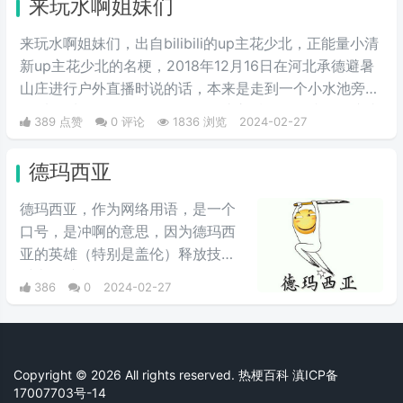
来玩水啊姐妹们
来玩水啊姐妹们，出自bilibili的up主花少北，正能量小清
新up主花少北的名梗，2018年12月16日在河北承德避暑
山庄进行户外直播时说的话，本来是走到一个小水池旁
说“来玩水啊姐妹们”，但是up在此之后滑了一跤，一摔成
389 点赞
0 评论
1836 浏览
2024-02-27
名，导致此梗在他的粉丝圈里一直流传着这个梗。
德玛西亚
德玛西亚，作为网络用语，是一个
口号，是冲啊的意思，因为德玛西
亚的英雄（特别是盖伦）释放技能
时喜欢喊“德玛西亚”，“德玛西亚万
386
0
2024-02-27
岁”。LOL玩家在开战时喜欢喊德玛
西亚，意为“冲锋”，情绪自然是强
烈地光荣与自豪，且气势满满。生
活中用来表示激动、勇敢前进、誓
Copyright © 2026 All rights reserved. 热梗百科
滇ICP备
死守护心爱之物、犯我者虽远必诛
17007703号-14