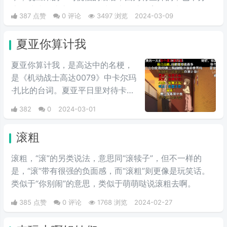
魔性洗脑，让这个词在短时间内，就发育了起来，有人问
387 点赞
0 评论
3497 浏览
2024-03-09
主播这话的含义，据他解释，这个词代表着开心、代表着
快乐，后期有网友把这段话配上了音乐，显得十分魔性和
夏亚你算计我
洗脑，所以此梗就越来越火。后来无数人跟风效仿，使其
火爆起来。
夏亚你算计我，是高达中的名梗，
是《机动战士高达0079》中卡尔玛
·扎比的台词。夏亚平日里对待卡尔
玛完全是以友人的关系相处，但是
382
0
2024-03-01
说到头卡尔玛也是夏亚的仇人扎比
家的人，因此在夏亚的复仇计划
滚粗
中，自然是盘算着何时送葬这位“友
人”，尽管夏亚也承认卡尔玛作为友
滚粗，“滚”的另类说法，意思同“滚犊子”，但不一样的
人不错，不过还是用计谋误导他陷
是，“滚”带有很强的负面感，而“滚粗”则更像是玩笑话。
入被击落的境地，并且大笑。
类似于“你别闹”的意思，类似于萌萌哒说滚粗去啊。
385 点赞
0 评论
1768 浏览
2024-02-27