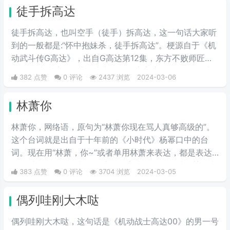
徒手拆高达
徒手拆高达，也叫空手（徒手）拆高达，这一句话大家听
到的一般都是:“怀中抱妹杀，徒手拆高达”。梗源自于《机
动武斗传G高达》，出自G高达第12集，东方不败师匠首
次登场就徒手用多蒙的头巾拆了恶魔高度的眷属MS，也
382 点赞
0 评论
2437 浏览
2024-03-06
是空手拆高达一梗的由来。
林萧你
林萧你，网络语，原句为“林萧你现在骂人真够高级的”。
这个台词就是出自于十年前的《小时代》杨幂口中的台
词。现在用“林萧，你~”或者单用林萧来表达，都是表达
的一种阴阳怪气的意思。这三个字表示别人在对于某件事
383 点赞
0 评论
3704 浏览
2024-03-05
情评判的时候运用的非常巧妙，就传说中的说话，不带脏
字！
偶列哇刚大木哒
偶列哇刚大木哒，这句话是《机动战士高达00》的男一号