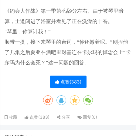
《约会大作战》第一季第4话9分左右。由于被琴里暗
算，士道闯进了浴室并看见了正在洗澡的十香。
“琴里，你算计我！”
顺带一提，接下来琴里的台词，“你还嫩着呢。”则捏他
了几集之后夏亚在酒吧里对基连在卡尔玛的悼念会上“卡
尔玛为什么会死？”这一问题的回答。
点赞(
383
)
点赞(
383
)
分享
回复(
0
)
收藏