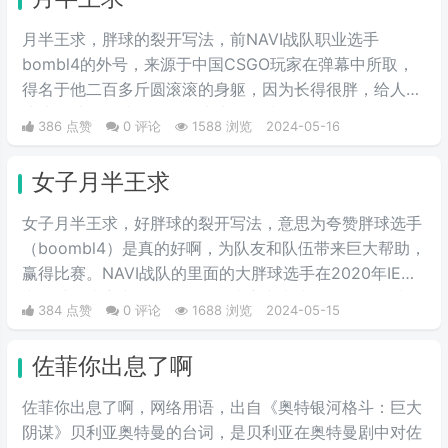
情互动的表情包，此时这个梗已经
初具雏形。而后来随着chikawa的
月半王求，胖球的裂开写法，前NAVI战队职业选手
流行，有网友开始给chikawa配上
bombl4的外号，来源于中国CSGO玩家在弹幕中所取，
这类文字，两者融合后意外爆火，
得名于他二百多斤圆滚滚的身躯，因为长得很胖，给人圆
表情包泛滥，传播得到处都是。
滚滚的感觉，就像一个圆滚滚的胖球。
386 点赞
0 评论
1588 浏览
2024-05-16
女子月半王求
女子月半王求，好胖球的裂开写法，意思为夸赞胖球选手
（boombl4）是真的好啊，为队友和队伍带来巨大帮助，
赢得比赛。NAVI战队的里面的大胖球选手在2020年IEM
卡托维兹比赛中超级发挥，在决赛中直接化身邪恶胖球，
384 点赞
0 评论
1688 浏览
2024-05-15
带领NAVI战队战胜A队和G2，夺得冠军。
佐菲你出息了啊
佐菲你出息了啊，网络用语，出自《奥特银河格斗：巨大
阴谋》贝利亚奥特曼的台词，是贝利亚在奥特曼剧中对佐