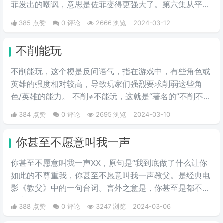
菲发出的嘲讽，意思是佐菲变得更强大了。第六集从平行
时空穿越过来的贝利亚早期形态嘲讽佐菲，你还有星星的
385 点赞
0 评论
2666 浏览
2024-03-12
标志啊，佐菲你出息了。
不削能玩
不削能玩，这个梗是反问语气，指在游戏中，有些角色或
英雄的强度相对较高，导致玩家们强烈要求削弱这些角
色/英雄的能力。 不削≠不能玩，这就是“著名的”不削不等
式。
384 点赞
0 评论
2695 浏览
2024-03-10
你甚至不愿意叫我一声
你甚至不愿意叫我一声XX，原句是“我到底做了什么让你
如此的不尊重我，你甚至不愿意叫我一声教父。是经典电
影《教父》中的一句台词。言外之意是，你甚至是都不拿
我当朋友，我凭什么要帮你的忙。
388 点赞
0 评论
3247 浏览
2024-03-06