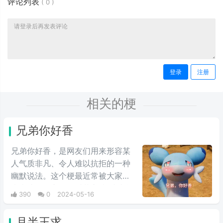
评论列表
(
0
)
登录
注册
相关的梗
兄弟你好香
兄弟你好香，是网友们用来形容某
人气质非凡、令人难以抗拒的一种
幽默说法。这个梗最近常被大家用
来表达同性之间的爱慕之情/或者单
390
0
2024-05-16
纯跟风玩梗。最初来自qq用户云溪
在qq空间上发布的一些两位男人深
月半王求