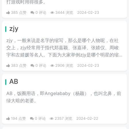
打游戏时用得很多。
385 点赞
0 评论
3444 浏览
2024-02-23
zjy
zjy，一般来说是名字的缩写，那么是哪个人物呢，在社
交上，zjy经常用于指代郑嘉颖、张嘉译、张婧仪、周峻
宇和左婧媛等名人。下面为大家举例zjy是哪个明星的缩
写。
383 点赞
0 评论
2906 浏览
2024-02-23
AB
AB，饭圈用语，即Angelababy（杨颖），也叫北鼻，前
绿大暗的老婆。​
194 点赞
0 评论
2357 浏览
2024-02-22