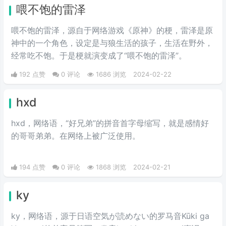
喂不饱的雷泽
喂不饱的雷泽，源自于网络游戏《原神》的梗，雷泽是原
神中的一个角色，设定是与狼生活的孩子，生活在野外，
经常吃不饱。于是梗就演变成了“喂不饱的雷泽”。
192 点赞
0 评论
1686 浏览
2024-02-22
hxd
hxd，网络语，“好兄弟”的拼音首字母缩写，就是感情好
的哥哥弟弟。在网络上被广泛使用。
194 点赞
0 评论
1868 浏览
2024-02-21
ky
ky，网络语，源于日语空気が読めない的罗马音Kūki ga