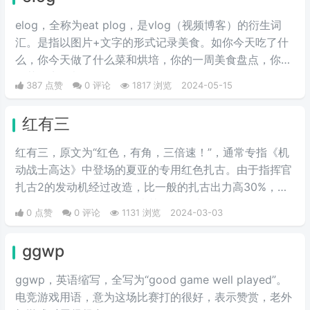
elog，全称为eat plog，是vlog（视频博客）的衍生词
汇。是指以图片+文字的形式记录美食。如你今天吃了什
么，你今天做了什么菜和烘培，你的一周美食盘点，你的
奶茶盘点，都值得记录。
387 点赞
0 评论
1817 浏览
2024-05-15
红有三
红有三，原文为“红色，有角，三倍速！”，通常专指《机
动战士高达》中登场的夏亚的专用红色扎古。由于指挥官
扎古2的发动机经过改造，比一般的扎古出力高30%，在
夏亚的精准操作下，显得比其他机体快三倍。而红色有角
0 点赞
0 评论
1131 浏览
2024-03-03
三倍速也被看作是夏亚登场的象征。
ggwp
ggwp，英‌‌‌‌‌‌‌‌‌‌‌语缩写，全写为“good game well played”。
电竞游戏用语，意为这场比赛打的很好，表示赞赏，老外