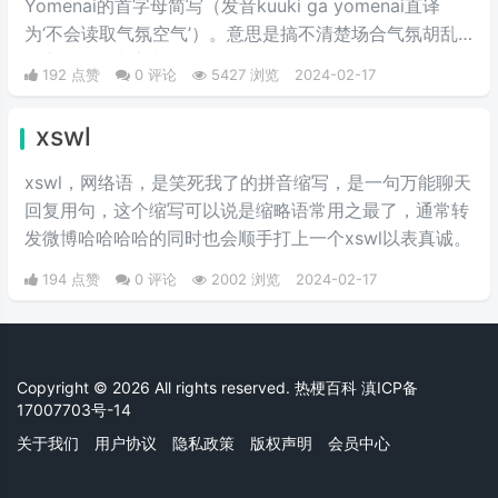
Yomenai的首字母简写（发音kuuki ga yomenai直译
为‘不会读取气氛空气’）。意思是搞不清楚场合气氛胡乱
发言而扫了大家兴致的行为。
192 点赞
0 评论
5427 浏览
2024-02-17
xswl
xswl，网络语，是笑死我了的拼音缩写，是一句万能聊天
回复用句，这个缩写可以说是缩略语常用之最了，通常转
发微博哈哈哈哈的同时也会顺手打上一个xswl以表真诚。
194 点赞
0 评论
2002 浏览
2024-02-17
Copyright © 2026 All rights reserved. 热梗百科
滇ICP备
17007703号-14
关于我们
用户协议
隐私政策
版权声明
会员中心