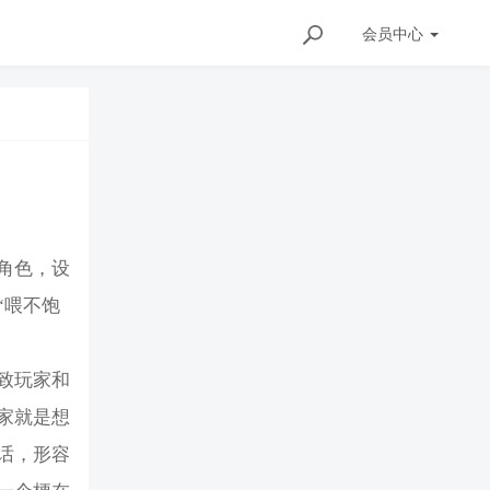
会员
中心
角色，设
“喂不饱
致玩家和
家就是想
话，形容