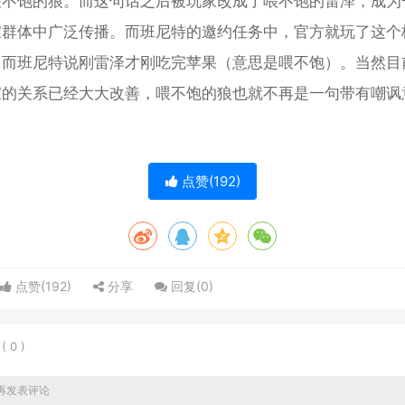
喂不饱的狼。而这句话之后被玩家改成了喂不饱的雷泽，成为
家群体中广泛传播。而班尼特的邀约任务中，官方就玩了这个
，而班尼特说刚雷泽才刚吃完苹果（意思是喂不饱）。当然目
家的关系已经大大改善，喂不饱的狼也就不再是一句带有嘲讽
点赞(
192
)
点赞(
192
)
分享
回复(
0
)
表
(
0
)