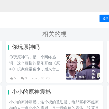
登录
相关的梗
你玩原神吗
你玩原神吗，是一个网络热
词，这个梗指的是刚开始《原
神》玩家数量稀少，后来官方
广告“原来你也玩原神”，感觉
5
0
2023-10-23
太沙雕，于是，网上有人杠着
杠着就开始问你玩原神吗，意
小小的原神震撼
思是讽刺原神玩家低人一等。
小小的原神震撼，这个梗的意思是，给那些看不起原
神的人一点小小的震撼，是一种自信的表达，这算是