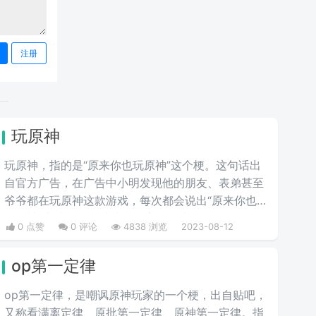
注册
玩原神
玩原神，指的是“原来你也玩原神”这个梗。这句话出
自官方广告，在广告中小明发现他的朋友、表弟甚至
爷爷都在玩原神这款游戏，每次都会说出“原来你也
玩原神”来结尾，有种沙雕又魔性的感觉。
0 点赞
0 评论
4838 浏览
2023-08-12
op第一定律
op第一定律，是嘲讽原神玩家的一个梗，出自贴吧，
又称看满离定律、原批第一定律、原神第一定律。指