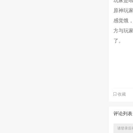
玩家是
原神玩
感觉饿
方与玩
了。
收藏
评论列