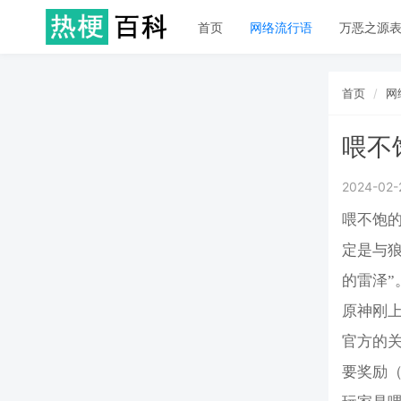
首页
网络流行语
万恶之源
首页
网
喂不
2024-02-
喂不饱
定是与
的雷泽”
原神刚
官方的
要奖励