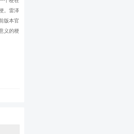
一个梗在
梗。雷泽
前版本官
意义的梗