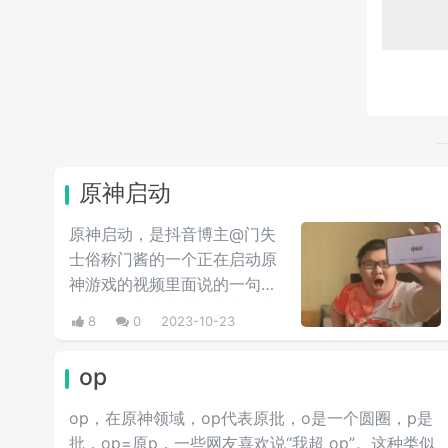
原神启动
原神启动，是抖音博主@门失
士俗称门酱的一个正在启动原
神游戏的视频里面说的一句
话，他因为长相就是比较胖并
8
0
2023-10-23
且身上穿着二次元衣服，他的
长相很符合原神黑心目中OP的
op
经典形象，眼镜是防弹子，头
发是油腻的，可乐是爱喝的，
op，在原神领域，op代表原批，o是一个圆圈，p是
而门酱更是教科书式的长相，
批，op=原p，一些网友喜欢说“我超 op”。这种类似