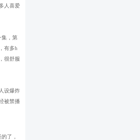
多人喜爱
一集，第
，有多h
，很舒服
人设爆炸
经被禁播
怪的了，