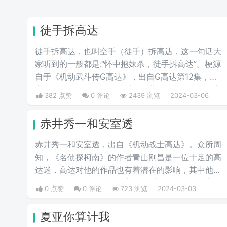
徒手拆高达
徒手拆高达，也叫空手（徒手）拆高达，这一句话大
家听到的一般都是:“怀中抱妹杀，徒手拆高达”。梗源
自于《机动武斗传G高达》，出自G高达第12集，东
方不败师匠首次登场就徒手用多蒙的头巾拆了恶魔高
382 点赞
0 评论
2439 浏览
2024-03-06
度的眷属MS，也是空手拆高达一梗的由来。
赤井秀一和安室透
赤井秀一和安室透，出自《机动战士高达》。众所周
知，《名侦探柯南》的作者青山刚昌是一位十足的高
达迷，高达对他的作品也有着潜在的影响，其中他笔
下的角色，很多都有用《高达》系列的角色的名字作
0 点赞
0 评论
723 浏览
2024-03-03
为梗，例如赤井秀一的名字就是夏亚的别名“赤色彗
星”中取的，安室透的日文读法也和阿姆罗的读法一
夏亚你算计我
致。