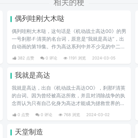
相关的梗
偶列哇刚大木哒
偶列哇刚大木哒，这句话是《机动战士高达00》的男
一号刹那·F·清英的名台词，原意是“我就是高达”，出
自动画的第19集。作为高达系列中并不少见的中二少
年，在刹那的心中，高达是维护和平的象征，也是他
382 点赞
0 评论
1191 浏览
2024-03-05
渴望成为的存在。偶列哇刚大木哒则是这句话的音
译。
我就是高达
我就是高达，出自《机动战士高达OO》，刹那F清英
的台词。因为曾经被高达所救，并且对消除战争的执
念而认为只有自己化身为高达才能成为拯救世界的存
在，因此刹那的理念就是化作高达，最终说出了“我
0 点赞
0 评论
768 浏览
2024-03-02
就是高达”的台词。当时非常流行的梗，因为很有趣
而被广泛流传，也是高达系列里数一数二的有名台
天堂制造
词。