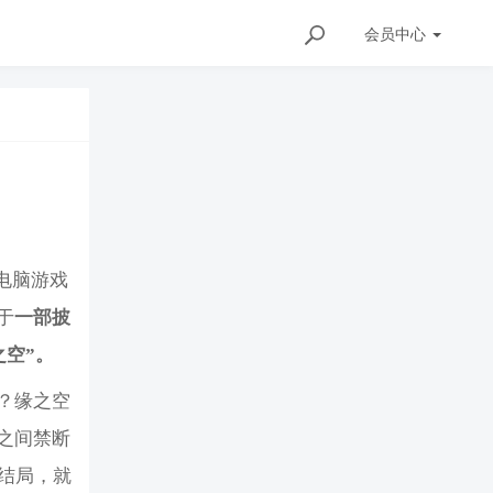
会员
中心
电脑游戏
于
一部披
之空”。
？缘之空
之间禁断
个结局，就