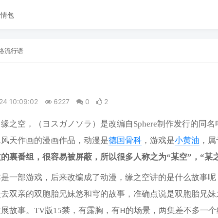
表情包
络流行语
24 10:09:02
6227
0
2
缘之空，（ヨスガノソラ）是改编自Sphere制作发行的同名
水风天作画的漫画作品，动漫是
德国骨科
，游戏是
小黄油
，属
的裏番组，很容易被屏蔽，所以很多人称之为“某空”，“某
本是一部游戏，后来改编成了动漫，缘之空讲的是什么故事呢
失去双亲的双胞胎兄妹悠和穹的故事，准确点说是双胞胎兄妹
展故事。TV版15禁，有露胸，有H的场景，两集差不多一