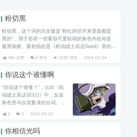
粉切黑
粉切黑，这个词的完全版是“粉红的切开来里面都是
黑的”，用于形容一些看似可爱软萌的角色内在却是
腹黑病娇。最初指的是《机动战士高达Seed》里的
女主角拉克丝·克莱茵。这位著名的宇宙歌姬，
386 点赞
0 评论
2040 浏览
2024-03-04
PLANT星球前议长希格尔之女有着可爱的外表和成
熟的政治手腕。后来从她这里，粉丝们发现在高达乃
你说这个谁懂啊
至其他许多动漫作品中，许多有着粉色头发的美少女
在可爱的外表下都隐藏着腹黑的本质。
“你说这个谁懂？”，出自《机
动战士高达SEED》中，反派
角色劳乌尔克鲁泽的台词。在
克鲁泽和基拉进行最终对峙的
2
0
2024-03-02
时候，高‌‌‌‌‌‌‌‌达seed中大反派反驳
主角嘴炮攻击时的用语，他说
你相信光吗
出这句台词，非常具有新鲜