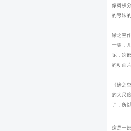
像树杈
的穹妹
缘之空
十集，
呢，这
的动画
《缘之
的大尺
了，所
这是一部