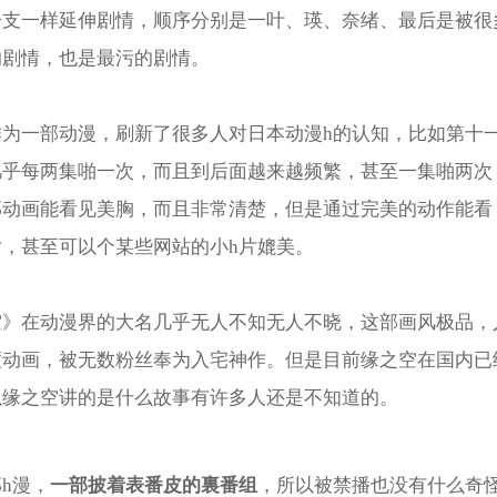
分支一样延伸剧情，顺序分别是一叶、瑛、奈绪、最后是被很
的剧情，也是最污的剧情。
作为一部动漫，刷新了很多人对日本动漫h的认知，比如第十
几乎每两集啪一次，而且到后面越来越频繁，甚至一集啪两次
部动画能看见美胸，而且非常清楚，但是通过完美的动作能看
片，甚至可以个某些网站的小h片媲美。
空》在动漫界的大名几乎无人不知无人不晓，这部画风极品，
度动画，被无数粉丝奉为入宅神作。但是目前缘之空在国内已
以缘之空讲的是什么故事有许多人还是不知道的。
一部披着表番皮的裏番组
h漫，
，所以被禁播也没有什么奇