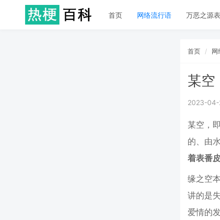
首页
网络流行语
万恶之源
首页
网
某空
2023-04-
某空，即
的、由
着表番皮
缘之空
讲的是
爱情的发