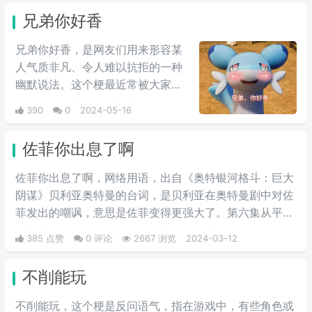
兄弟你好香
兄弟你好香，是网友们用来形容某
人气质非凡、令人难以抗拒的一种
幽默说法。这个梗最近常被大家用
来表达同性之间的爱慕之情/或者单
390
0
2024-05-16
纯跟风玩梗。最初来自qq用户云溪
在qq空间上发布的一些两位男人深
佐菲你出息了啊
情互动的表情包，此时这个梗已经
初具雏形。而后来随着chikawa的
佐菲你出息了啊，网络用语，出自《奥特银河格斗：巨大
流行，有网友开始给chikawa配上
阴谋》贝利亚奥特曼的台词，是贝利亚在奥特曼剧中对佐
这类文字，两者融合后意外爆火，
菲发出的嘲讽，意思是佐菲变得更强大了。第六集从平行
表情包泛滥，传播得到处都是。
时空穿越过来的贝利亚早期形态嘲讽佐菲，你还有星星的
385 点赞
0 评论
2667 浏览
2024-03-12
标志啊，佐菲你出息了。
不削能玩
不削能玩，这个梗是反问语气，指在游戏中，有些角色或