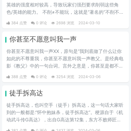
英雄的强度相对较高，导致玩家们强烈要求削弱这些角
色/英雄的能力。 不削≠不能玩，这就是“著名的”不削不等
式。
384 点赞
0 评论
2698 浏览
2024-03-10
你甚至不愿意叫我一声
你甚至不愿意叫我一声XX，原句是“我到底做了什么让你
如此的不尊重我，你甚至不愿意叫我一声教父。是经典电
影《教父》中的一句台词。言外之意是，你甚至是都不拿
我当朋友，我凭什么要帮你的忙。
388 点赞
0 评论
3254 浏览
2024-03-06
徒手拆高达
徒手拆高达，也叫空手（徒手）拆高达，这一句话大家听
到的一般都是:“怀中抱妹杀，徒手拆高达”。梗源自于《机
动武斗传G高达》，出自G高达第12集，东方不败师匠首
次登场就徒手用多蒙的头巾拆了恶魔高度的眷属MS，也
382 点赞
0 评论
2437 浏览
2024-03-06