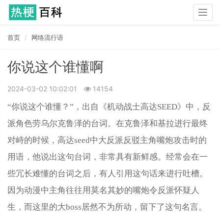
Togg
navig
首页
网络流行语
你说这个谁懂啊
2024-03-02 10:02:01
14154
“你说这个谁懂？”，出自《机动战士高达SEED》中，反
派角色劳乌尔克鲁泽的台词。在克鲁泽和基拉进行最终
对峙的时候，高‌‌‌‌‌‌‌‌达seed中大反派反驳主角嘴炮攻击时的
用语，他说出这句台词，非常具有新鲜感。经常会在一
些冗长难懂的台词之后，有人引用这句话来进行吐槽。
因为动漫中主角往往用莫名其妙的嘴炮令反派怀疑人
生，而这里的大boss居然不为所动，留下了这句名言。