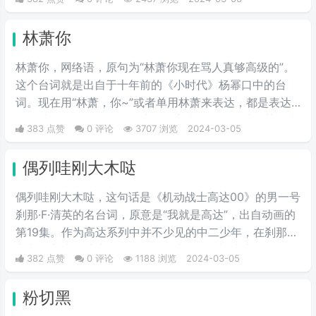
是空手拆高达一梗的由来。
林萧你
林萧你，网络语，原句为“林萧你现在骂人真够高级的”。
这个台词就是出自于十年前的《小时代》杨幂口中的台
词。现在用“林萧，你~”或者单用林萧来表达，都是表达
的一种阴阳怪气的意思。这三个字表示别人在对于某件事
383 点赞
0 评论
3707 浏览
2024-03-05
情评判的时候运用的非常巧妙，就传说中的说话，不带脏
字！
偶列哇刚大木哒
偶列哇刚大木哒，这句话是《机动战士高达00》的男一号
刹那·F·清英的名台词，原意是“我就是高达”，出自动画的
第19集。作为高达系列中并不少见的中二少年，在刹那的
心中，高达是维护和平的象征，也是他渴望成为的存在。
382 点赞
0 评论
1188 浏览
2024-03-05
偶列哇刚大木哒则是这句话的音译。
粉切黑