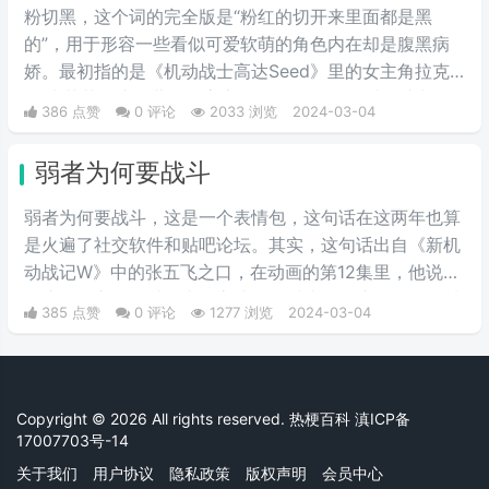
粉切黑，这个词的完全版是“粉红的切开来里面都是黑
的”，用于形容一些看似可爱软萌的角色内在却是腹黑病
娇。最初指的是《机动战士高达Seed》里的女主角拉克
丝·克莱茵。这位著名的宇宙歌姬，PLANT星球前议长希
386 点赞
0 评论
2033 浏览
2024-03-04
格尔之女有着可爱的外表和成熟的政治手腕。后来从她这
里，粉丝们发现在高达乃至其他许多动漫作品中，许多有
弱者为何要战斗
着粉色头发的美少女在可爱的外表下都隐藏着腹黑的本
质。
弱者为何要战斗，这是一个表情包，这句话在这两年也算
是火遍了社交软件和贴吧论坛。其实，这句话出自《新机
动战记W》中的张五飞之口，在动画的第12集里，他说出
了这句名言。不过国内的高达粉丝对张五飞这个角色可以
385 点赞
0 评论
1277 浏览
2024-03-04
说是感情复杂，作为少有的国人角色，他虽然嫉恶如仇，
却时常因为性格偏执而犯二，实在是让人又爱又恨。
Copyright © 2026 All rights reserved. 热梗百科
滇ICP备
17007703号-14
关于我们
用户协议
隐私政策
版权声明
会员中心