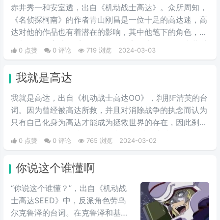
质。
赤井秀一和安室透，出自《机动战士高达》。众所周知，
《名侦探柯南》的作者青山刚昌是一位十足的高达迷，高
达对他的作品也有着潜在的影响，其中他笔下的角色，很
多都有用《高达》系列的角色的名字作为梗，例如赤井秀
0 点赞
0 评论
719 浏览
2024-03-03
一的名字就是夏亚的别名“赤色彗星”中取的，安室透的日
文读法也和阿姆罗的读法一致。
我就是高达
我就是高达，出自《机动战士高达OO》，刹那F清英的台
词。因为曾经被高达所救，并且对消除战争的执念而认为
只有自己化身为高达才能成为拯救世界的存在，因此刹那
的理念就是化作高达，最终说出了“我就是高达”的台词。
0 点赞
0 评论
765 浏览
2024-03-02
当时非常流行的梗，因为很有趣而被广泛流传，也是高达
系列里数一数二的有名台词。
你说这个谁懂啊
“你说这个谁懂？”，出自《机动战
士高达SEED》中，反派角色劳乌
尔克鲁泽的台词。在克鲁泽和基拉