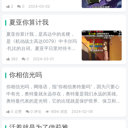
进行最终对峙的时候，高‌‌‌‌‌‌‌‌达seed中
2
0
2024-03-02
大反派反驳主角嘴炮攻击时的用
语，他说出这句台词，非常具有新
夏亚你算计我
鲜感。经常会在一些冗长难懂的台
词之后，有人引用这句话来进行吐
夏亚你算计我，是高达中的名梗，
槽。
是《机动战士高达0079》中卡尔玛
·扎比的台词。夏亚平日里对待卡尔
玛完全是以友人的关系相处，但是
382
0
2024-03-01
说到头卡尔玛也是夏亚的仇人扎比
家的人，因此在夏亚的复仇计划
你相信光吗
中，自然是盘算着何时送葬这位“友
人”，尽管夏亚也承认卡尔玛作为友
你相信光吗，网络语，指“你相信奥特曼吗”，因为只要心
人不错，不过还是用计谋误导他陷
中有光，奥特曼就永远存在，奥特曼是我们永远的英雄。
入被击落的境地，并且大笑。
奥特曼代表的是光明，它的出现就是保护世界、保卫和
平。
0 点赞
0 评论
1694 浏览
2024-02-05
活着就是为了伊莉雅