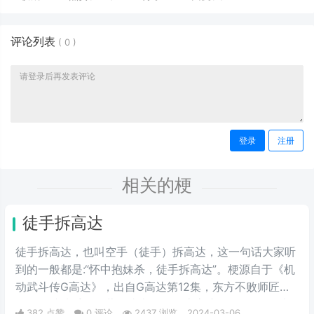
评论列表
(
0
)
登录
注册
相关的梗
徒手拆高达
徒手拆高达，也叫空手（徒手）拆高达，这一句话大家听
到的一般都是:“怀中抱妹杀，徒手拆高达”。梗源自于《机
动武斗传G高达》，出自G高达第12集，东方不败师匠首
次登场就徒手用多蒙的头巾拆了恶魔高度的眷属MS，也
382 点赞
0 评论
2437 浏览
2024-03-06