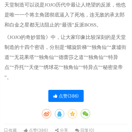
天堂制造可以说是JOJO历代中最让人绝望的反派，他也
是唯一一个将主角团彻底逼入了死地，连无敌的承太郎
和白金之星都无法阻止的“最强”反派BOSS。
《JOJO的奇妙冒险》中，让大家印象比较深刻的是天堂
制造的十四个密语，分别是“螺旋阶梯”“独角仙”“废墟街
道”“无花果塔”“独角仙”“德蕾莎之道”“独角仙”“特异
点”“乔托”“天使”“绣球花”“独角仙”“特异点”“秘密皇帝
”。
点赞(
386
)
点赞(
386
)
分享
回复(
0
)
收藏