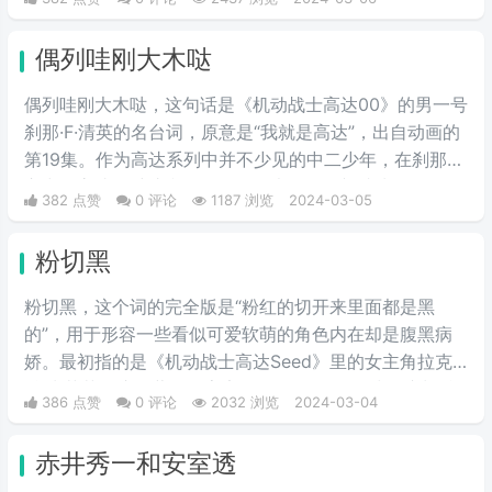
是空手拆高达一梗的由来。
偶列哇刚大木哒
偶列哇刚大木哒，这句话是《机动战士高达00》的男一号
刹那·F·清英的名台词，原意是“我就是高达”，出自动画的
第19集。作为高达系列中并不少见的中二少年，在刹那的
心中，高达是维护和平的象征，也是他渴望成为的存在。
382 点赞
0 评论
1187 浏览
2024-03-05
偶列哇刚大木哒则是这句话的音译。
粉切黑
粉切黑，这个词的完全版是“粉红的切开来里面都是黑
的”，用于形容一些看似可爱软萌的角色内在却是腹黑病
娇。最初指的是《机动战士高达Seed》里的女主角拉克
丝·克莱茵。这位著名的宇宙歌姬，PLANT星球前议长希
386 点赞
0 评论
2032 浏览
2024-03-04
格尔之女有着可爱的外表和成熟的政治手腕。后来从她这
里，粉丝们发现在高达乃至其他许多动漫作品中，许多有
赤井秀一和安室透
着粉色头发的美少女在可爱的外表下都隐藏着腹黑的本