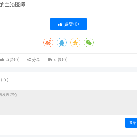
你的主治医师。
点赞(
0
)
点赞(
0
)
分享
回复(
0
)
表
(
0
)
登录