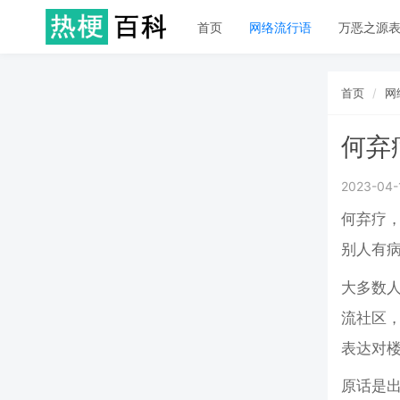
首页
网络流行语
万恶之源
首页
网
何弃
2023-04-
何弃疗，
别人有
大多数
流社区，
表达对
原话是