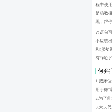
程中使
是杨教
黑，跟
该语句可
不应该
和想法
有“药别
何弃
1.把床
用于微
2.为了
3.大夫