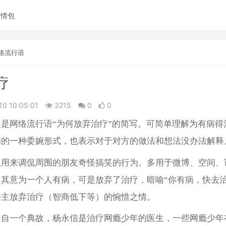
表情包
络流行语
疗
10 10:05:01
3215
0
0
是网络流行语“为何放弃治疗”的简写。可简单理解为有病得
病的一种委婉形式，也表示对于对方的做法和想法没办法解释
人用来调侃周围的朋友奇怪搞笑的行为。多用于微博、空间、
其意为一个人有病，可是放弃了治疗，暗喻“你有病，快去治
楼主放弃治疗（智商低下等）的惋惜之情。
出自一个典故，杨永信是治疗网瘾少年的医生，一些网瘾少年