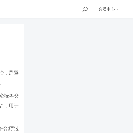
会员
中心
治，是骂
。
论坛等交
”，用于
在治疗过