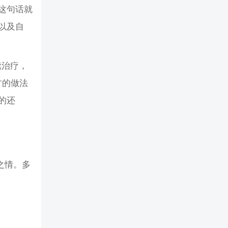
这句话就
以及自
续治疗，
方的做法
的还
之情。多