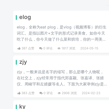
elog
elog，全称为eat plog，是vlog（视频博客）的衍生
词汇。是指以图片+文字的形式记录美食。如你今天
吃了什么，你今天做了什么菜和烘培，你的一周美食
盘点，你的奶茶盘点，都值得记录。
387 点赞
0 评论
1817 浏览
2024-05-15
zjy
zjy，一般来说是名字的缩写，那么是哪个人物呢，
在社交上，zjy经常用于指代郑嘉颖、张嘉译、张婧
仪、周峻宇和左婧媛等名人。下面为大家举例zjy是
哪个明星的缩写。
383 点赞
0 评论
2906 浏览
2024-02-23
ky