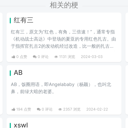
相关的梗
红有三
红有三，原文为“红色，有角，三倍速！”，通常专指
《机动战士高达》中登场的夏亚的专用红色扎古。由
于指挥官扎古2的发动机经过改造，比一般的扎古出
力高30%，在夏亚的精准操作下，显得比其他机体快
0 点赞
0 评论
1131 浏览
2024-03-03
三倍。而红色有角三倍速也被看作是夏亚登场的象
征。
AB
AB，饭圈用语，即Angelababy（杨颖），也叫北
鼻，前绿大暗的老婆。​
194 点赞
0 评论
2357 浏览
2024-02-22
xswl