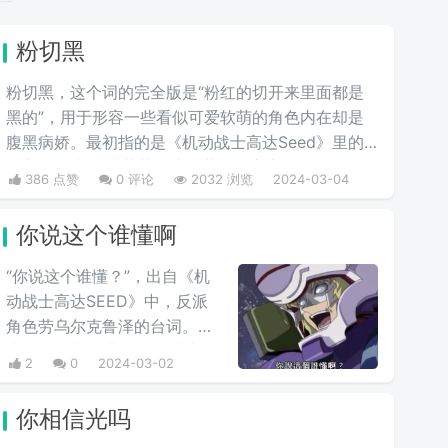
粉切黑
粉切黑，这个词的完全版是“粉红的切开来里面都是
黑的”，用于形容一些看似可爱软萌的角色内在却是
腹黑病娇。最初指的是《机动战士高达Seed》里的
女主角拉克丝·克莱茵。这位著名的宇宙歌姬，
386 点赞
0 评论
2032 浏览
2024-03-04
PLANT星球前议长希格尔之女有着可爱的外表和成
熟的政治手腕。后来从她这里，粉丝们发现在高达乃
你说这个谁懂啊
至其他许多动漫作品中，许多有着粉色头发的美少女
在可爱的外表下都隐藏着腹黑的本质。
“你说这个谁懂？”，出自《机
动战士高达SEED》中，反派
角色劳乌尔克鲁泽的台词。在
克鲁泽和基拉进行最终对峙的
2
0
2024-03-02
时候，高‌‌‌‌‌‌‌‌达seed中大反派反驳
主角嘴炮攻击时的用语，他说
你相信光吗
出这句台词，非常具有新鲜