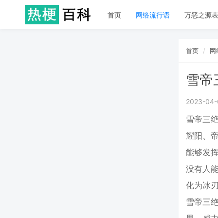
首页
网络流行语
万恶之源
首页
网
雪帝
2023-04-
雪帝三绝
耀阳、帝
能够发
没有人
化为冰
雪帝三