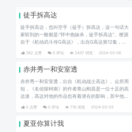
徒手拆高达
徒手拆高达，也叫空手（徒手）拆高达，这一句话大
家听到的一般都是:“怀中抱妹杀，徒手拆高达”。梗源
自于《机动武斗传G高达》，出自G高达第12集，东
方不败师匠首次登场就徒手用多蒙的头巾拆了恶魔高
382 点赞
0 评论
2437 浏览
2024-03-06
度的眷属MS，也是空手拆高达一梗的由来。
赤井秀一和安室透
赤井秀一和安室透，出自《机动战士高达》。众所周
知，《名侦探柯南》的作者青山刚昌是一位十足的高
达迷，高达对他的作品也有着潜在的影响，其中他笔
下的角色，很多都有用《高达》系列的角色的名字作
0 点赞
0 评论
719 浏览
2024-03-03
为梗，例如赤井秀一的名字就是夏亚的别名“赤色彗
星”中取的，安室透的日文读法也和阿姆罗的读法一
夏亚你算计我
致。