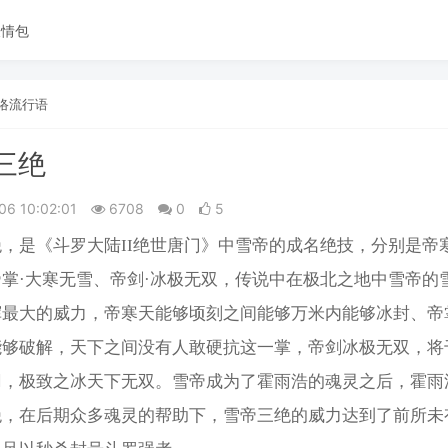
表情包
络流行语
三绝
06 10:02:01
6708
0
5
，是《斗罗大陆II绝世唐门》中雪帝的成名绝技，分别是帝
掌·大寒无雪、帝剑·冰极无双，传说中在极北之地中雪帝的
挥最大的威力，帝寒天能够顷刻之间能够万米内能够冰封、帝
能够破解，天下之间没有人敢硬抗这一掌，帝剑冰极无双，将
刃，极致之冰天下无双。雪帝成为了霍雨浩的魂灵之后，霍雨
绝，在后期众多魂灵的帮助下，雪帝三绝的威力达到了前所未