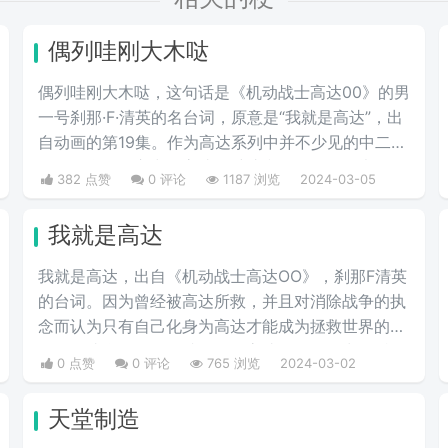
偶列哇刚大木哒
偶列哇刚大木哒，这句话是《机动战士高达00》的男
一号刹那·F·清英的名台词，原意是“我就是高达”，出
自动画的第19集。作为高达系列中并不少见的中二少
年，在刹那的心中，高达是维护和平的象征，也是他
382 点赞
0 评论
1187 浏览
2024-03-05
渴望成为的存在。偶列哇刚大木哒则是这句话的音
译。
我就是高达
我就是高达，出自《机动战士高达OO》，刹那F清英
的台词。因为曾经被高达所救，并且对消除战争的执
念而认为只有自己化身为高达才能成为拯救世界的存
在，因此刹那的理念就是化作高达，最终说出了“我
0 点赞
0 评论
765 浏览
2024-03-02
就是高达”的台词。当时非常流行的梗，因为很有趣
而被广泛流传，也是高达系列里数一数二的有名台
天堂制造
词。