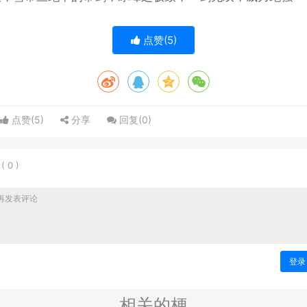
点赞(
5
)
点赞(
5
)
分享
回复(
0
)
表
(
0
)
登录
相关的梗