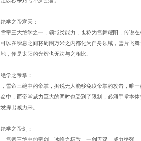
力足以秒杀封号斗罗强者。
大绝学之帝寒天：
，雪帝三大绝学之一，领域类能力，也称为雪舞耀阳，传说在
帝可以在瞬息之间将周围万米之内都化为自身领域，雪片飞舞
禁地，便是太阳的光辉也无法与之相比。
大绝学之帝掌：
雪，雪帝三绝中的帝掌，据说无人能够免疫帝掌的攻击，唯一
其命中，而帝掌威力巨大的同时也受到了限制，必须手掌本体
能发挥出威力来。
大绝学之帝剑：
双，雪帝三绝中的帝剑，冰峰之极致，一剑无双，威力绝强