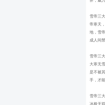
界，威
雪帝三
帝寒天
地，雪
成人间
雪帝三
大寒无
是不被
手，才
雪帝三
冰极无