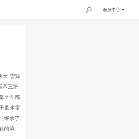
会员
中心
寒天·雪舞
雪帝三绝
掌至今都
千里冰霜
浩继承了
有的境