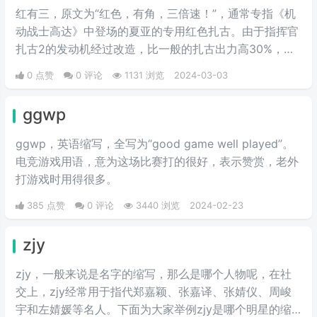
红有三，原文为“红色，有角，三倍速！”，通常专指《机
动战士高达》中登场的夏亚的专用红色扎古。由于指挥官
扎古2的发动机经过改造，比一般的扎古出力高30%，在
夏亚的精准操作下，显得比其他机体快三倍。而红色有角
0 点赞
0 评论
1131 浏览
2024-03-03
三倍速也被看作是夏亚登场的象征。
ggwp
ggwp，英‌‌‌‌‌‌‌‌‌‌‌语缩写，全写为“good game well played”。
电竞游戏用语，意为这场比赛打的很好，表示赞赏，老外
打游戏时用得很多。
385 点赞
0 评论
3440 浏览
2024-02-23
zjy
zjy，一般来说是名字的缩写，那么是哪个人物呢，在社
交上，zjy经常用于指代郑嘉颖、张嘉译、张婧仪、周峻
宇和左婧媛等名人。下面为大家举例zjy是哪个明星的缩