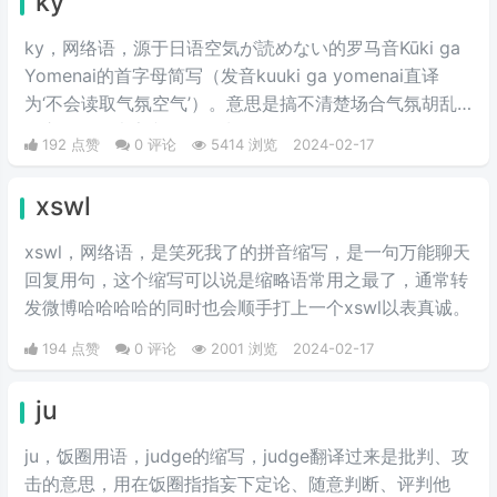
ky
ky，网络语，源于日语空気が読めない的罗马音Kūki ga
Yomenai的首字母简写（发音kuuki ga yomenai直译
为‘不会读取气氛空气’）。意思是搞不清楚场合气氛胡乱
发言而扫了大家兴致的行为。
192 点赞
0 评论
5414 浏览
2024-02-17
xswl
xswl，网络语，是笑死我了的拼音缩写，是一句万能聊天
回复用句，这个缩写可以说是缩略语常用之最了，通常转
发微博哈哈哈哈的同时也会顺手打上一个xswl以表真诚。
194 点赞
0 评论
2001 浏览
2024-02-17
ju
ju，饭圈用语，judge的缩写，judge翻译过来是批判、攻
击的意思，用在饭圈指指妄下定论、随意判断、评判他