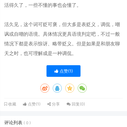
活得久了，一些不懂的事也会懂了。
活久见，这个词可贬可褒，但大多是表贬义，调侃，嘲
讽或自嘲的语境。具体情况更具语境判定吧，不过一般
情况下都是表示惊讶、略带贬义。但是如果是和朋友聊
天之时，也可理解成是一种调侃。
点赞(
1
)
点赞(
1
)
分享
回复(
0
)
收藏
评论列表
(
0
)