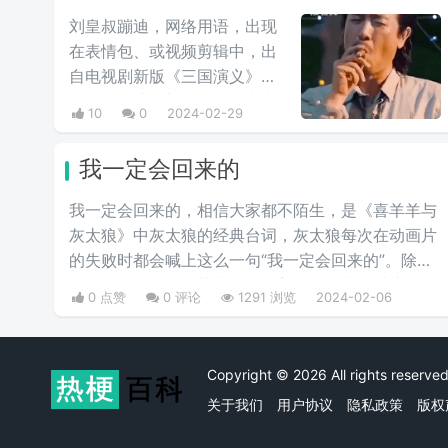
情互动的表情包，此时这个梗
刘皇叔蹦迪，网络用语，出现
已经初具雏形。而后来随着
在表情包、或视频剪辑中，出
chikawa的流行，有网友开始
自电视剧新版《三国演义》中
给chikawa配上这类文字，两
于和伟饰演的刘备台词。常常
10
0
2024-02-29
者融合后意外爆火，表情包泛
与电影《一出好戏》中于和伟
滥，传播得到处都是。
饰演的张总在海岛上的蹦迪戏
我一定会回来的
份剪辑在一起，形成较大反
差，鬼畜视频收到很多人的喜
我一定会回来的，相信大家都不陌生，是《喜羊羊与
爱，由于这个背景音乐很上
灰太狼》中灰太狼的经典台词，灰太狼每次在动画片
头，引起很多抖友跟风。
的失败时都会喊上这么一句“我一定会回来的”。除了
灰太狼，淘淘，细菌大王，艾美将军等也说过这句台
0 点赞
0 评论
1291 浏览
2024-02-06
词。
Copyright © 2026 All rights rese
关于我们
用户协议
隐私政策
版权