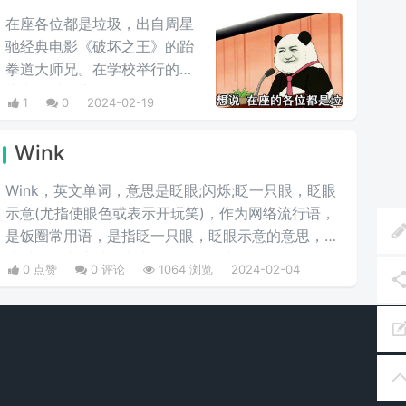
中，自然是盘算着何时送葬这
在座各位都是垃圾，出自周星
位“友人”，尽管夏亚也承认卡
驰经典电影《破坏之王》的跆
尔玛作为友人不错，不过还是
拳道大师兄。在学校举行的会
用计谋误导他陷入被击落的境
议中，对在座所有人说：不
1
0
2024-02-19
地，并且大笑。
要...不要误会，我不是针对
你，我是说在座各位都是垃
Wink
圾。
Wink，英文单词，意思是眨眼;闪烁;眨一只眼，眨眼
示意(尤指使眼色或表示开玩笑)，作为网络流行语，
是饭圈常用语，是指眨一只眼，眨眼示意的意思，一
些爱豆在表演时经常也会做眨眼放电动作。还记得霞
0 点赞
0 评论
1064 浏览
2024-02-04
仙子眨眼睛的那张动图，大概就是这个词的图解了。
一般在聊天中常用作表情包。