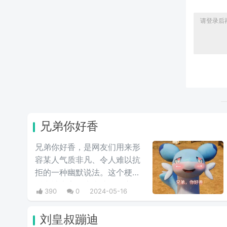
兄弟你好香
兄弟你好香，是网友们用来形
容某人气质非凡、令人难以抗
拒的一种幽默说法。这个梗最
近常被大家用来表达同性之间
390
0
2024-05-16
的爱慕之情/或者单纯跟风玩
梗。最初来自qq用户云溪在qq
刘皇叔蹦迪
空间上发布的一些两位男人深