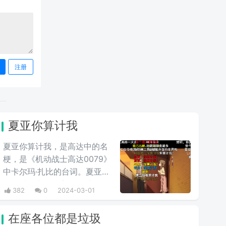
注册
夏亚你算计我
夏亚你算计我，是高达中的名
梗，是《机动战士高达0079》
中卡尔玛·扎比的台词。夏亚平
日里对待卡尔玛完全是以友人
382
0
2024-03-01
的关系相处，但是说到头卡尔
玛也是夏亚的仇人扎比家的
在座各位都是垃圾
人，因此在夏亚的复仇计划