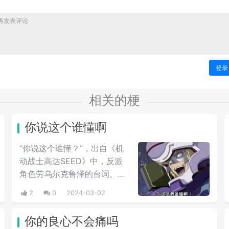
登录
相关的梗
你说这个谁懂啊
“你说这个谁懂？”，出自《机
动战士高达SEED》中，反派
角色劳乌尔克鲁泽的台词。在
克鲁泽和基拉进行最终对峙的
2
0
2024-03-02
时候，高‌‌‌‌‌‌‌‌达seed中大反派反驳
主角嘴炮攻击时的用语，他说
你的良心不会痛吗
出这句台词，非常具有新鲜