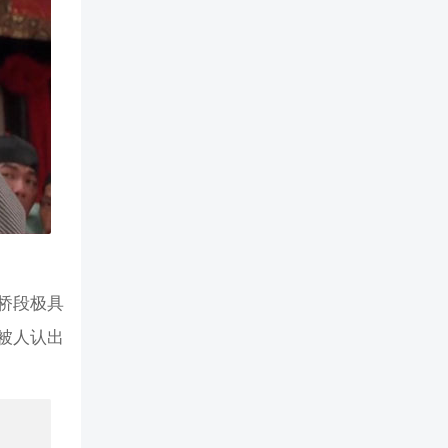
该桥段极具
被人认出