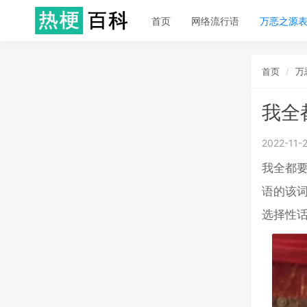
首页
网络流行语
万恶之源
首页
万
我全
2022-11-
我全都
语的该
选择性