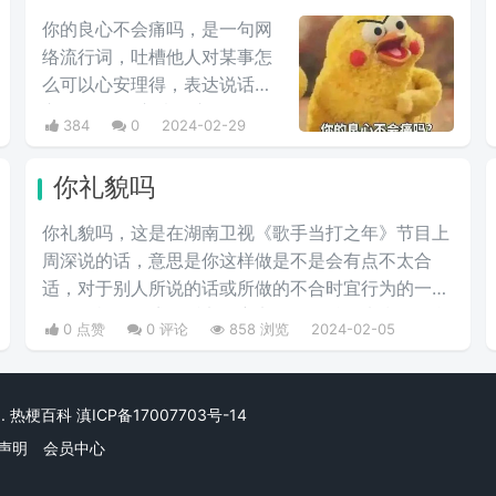
感。经常会在一些冗长难懂的
你的良心不会痛吗，是一句网
台词之后，有人引用这句话来
络流行词，吐槽他人对某事怎
进行吐槽。
么可以心安理得，表达说话人
心里mmp的心情。这里
384
0
2024-02-29
的“痛”含有“内疚、愧疚、不好
意思”等含义，并不是“疼痛”的
你礼貌吗
意思。网络上主要用于吐槽别
人不会内疚吗，来源于热图鹦
你礼貌吗，这‌‌‌‌‌‌‌‌是在湖南卫视《歌手当打之年》节目上
鹉兄弟表情包，火于知乎，该
周深说的话，意思是你这样做是不是会有点不太合
词也被《咬文嚼字》评为2017
适，对于别人所说的话或所做的不合时宜行为的一种
年度十大流行语之一，现在多
调侃，根据语境可贬义可褒义，但是总体来指别人所
0 点赞
0 评论
858 浏览
2024-02-05
用于聊天中的表情包。
做行为有唐突，不合时宜的回应。现多被用作表情
包。
rved. 热梗百科
滇ICP备17007703号-14
声明
会员中心