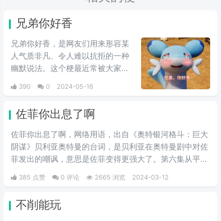
兄弟你好香
兄弟你好香，是网友们用来形容某
人气质非凡、令人难以抗拒的一种
幽默说法。这个梗最近常被大家用
来表达同性之间的爱慕之情/或者单
390
0
2024-05-16
纯跟风玩梗。最初来自qq用户云溪
在qq空间上发布的一些两位男人深
佐菲你出息了啊
情互动的表情包，此时这个梗已经
初具雏形。而后来随着chikawa的
佐菲你出息了啊，网络用语，出自《奥特银河格斗：巨大
流行，有网友开始给chikawa配上
阴谋》贝利亚奥特曼的台词，是贝利亚在奥特曼剧中对佐
这类文字，两者融合后意外爆火，
菲发出的嘲讽，意思是佐菲变得更强大了。第六集从平行
表情包泛滥，传播得到处都是。
时空穿越过来的贝利亚早期形态嘲讽佐菲，你还有星星的
385 点赞
0 评论
2665 浏览
2024-03-12
标志啊，佐菲你出息了。
不削能玩