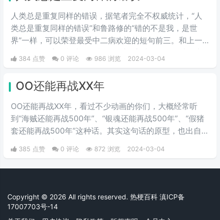
人类总是重复同样的错误，据笔者完全不权威统计，“人
类总是重复同样的错误”和鲁路修的“错的不是我，是世
界”一样，可以荣登最受中二病欢迎的短句前三。和上一
句话一样，它同样出自《机动战士Z高达》。在乞力马扎
384 点赞
0 评论
986 浏览
2024-03-04
罗一战中，凤·村雨为了保护主角卡缪被捷利德·梅萨杀
死，战斗结束后，阿姆罗想起了在一年战争中为了保护夏
OO还能再战XX年
亚被自己杀死的拉拉，说出了这句话。
OO还能再战XX年，看过不少动画的你们，大概经常听
到“海贼还能再战500年”、“银魂还能再战500年”、“假猪
套还能再战500年”这种话。其实这句话的原型，也出自
《机动战士高达0079》。
385 点赞
0 评论
872 浏览
2024-03-04
Copyright © 2026 All rights reserved. 热梗百科
滇ICP备
17007703号-14