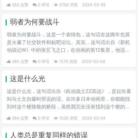
的一种阴阳怪气的意思。这三个字表示别人在对于某件事
383 点赞
0 评论
3700 浏览
2024-03-05
情评判的时候运用的非常巧妙，就传说中的说话，不带脏
字！
弱者为何要战斗
弱者为何要战斗，这是一个表情包，这句话在这两年也算
是火遍了社交软件和贴吧论坛。其实，这句话出自《新机
动战记W》中的张五飞之口，在动画的第12集里，他说出
了这句名言。不过国内的高达粉丝对张五飞这个角色可以
385 点赞
0 评论
1276 浏览
2024-03-04
说是感情复杂，作为少有的国人角色，他虽然嫉恶如仇，
却时常因为性格偏执而犯二，实在是让人又爱又恨。
这是什么光
这是什么光，这句话出自《机动战士ZZ高达》，是拉坎看
到马士文自爆时所说的话。在许多日本动画里，你都能找
到对这个梗致敬的桥段，虽然我完全没有找到这个梗的笑
点就是了。
384 点赞
0 评论
1030 浏览
2024-03-04
人类总是重复同样的错误