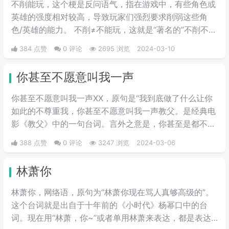
不削能玩，这个梗是反问语气，指在游戏中，有些角色或
英雄的强度相对较高，导致玩家们强烈要求削弱这些角
色/英雄的能力。 不削≠不能玩，这就是“著名的”不削不等
式。
384 点赞
0 评论
2695 浏览
2024-03-10
你甚至不愿意叫我一声
你甚至不愿意叫我一声XX，原句是“我到底做了什么让你
如此的不尊重我，你甚至不愿意叫我一声教父。是经典电
影《教父》中的一句台词。言外之意是，你甚至是都不拿
我当朋友，我凭什么要帮你的忙。
388 点赞
0 评论
3247 浏览
2024-03-06
林萧你
林萧你，网络语，原句为“林萧你现在骂人真够高级的”。
这个台词就是出自于十年前的《小时代》杨幂口中的台
词。现在用“林萧，你~”或者单用林萧来表达，都是表达