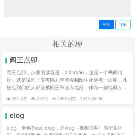
登录
注册
相关的梗
阎王点卯
阎王点卯，点卯的读音是：diǎnmǎo，这是一个民间传
说，就是说阎王爷每隔九年就会翻阅生死簿点一次卯，凡
被点到卯的人都会被阎王爷收入地府，作为一些地府人
员。在地府报道上，最近被大家用视频的形式完美的演绎
391 点赞
0 评论
2995 浏览
2024-05-16
了出来。
elog
elog，全称为eat plog，是vlog（视频博客）的衍生词