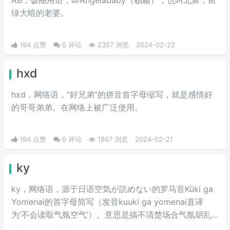
绿大暗的老婆。​
194 点赞
0 评论
2357 浏览
2024-02-22
hxd
hxd，网络语，“好兄弟”的拼音首字母缩写，就是感情好
的哥哥弟弟。在网络上被广泛使用。
194 点赞
0 评论
1867 浏览
2024-02-21
ky
ky，网络语，源于日语空気が読めない的罗马音Kūki ga
Yomenai的首字母简写（发音kuuki ga yomenai直译
为‘不会读取气氛空气’）。意思是搞不清楚场合气氛胡乱
发言而扫了大家兴致的行为。