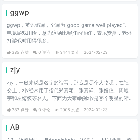
溺，癫狂慈祥的笑容，而“姨母”这个词是用来调侃女生的
ggwp
年长。
ggwp，英‌‌‌‌‌‌‌‌‌‌‌语缩写，全写为“good game well played”。
电竞游戏用语，意为这场比赛打的很好，表示赞赏，老外
打游戏时用得很多。
385 点赞
0 评论
3444 浏览
2024-02-23
zjy
zjy，一般来说是名字的缩写，那么是哪个人物呢，在社
交上，zjy经常用于指代郑嘉颖、张嘉译、张婧仪、周峻
宇和左婧媛等名人。下面为大家举例zjy是哪个明星的缩
写。
383 点赞
0 评论
2906 浏览
2024-02-23
AB
AB，饭圈用语，即Angelababy（杨颖），也叫北鼻，前