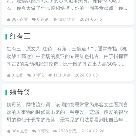
汇。是指以图片+文字的形式记录美食。如你今天吃了什
么，你今天做了什么菜和烘培，你的一周美食盘点，你的
奶茶盘点，都值得记录。
387 点赞
0 评论
1817 浏览
2024-05-15
红有三
红有三，原文为“红色，有角，三倍速！”，通常专指《机
动战士高达》中登场的夏亚的专用红色扎古。由于指挥官
扎古2的发动机经过改造，比一般的扎古出力高30%，在
夏亚的精准操作下，显得比其他机体快三倍。而红色有角
0 点赞
0 评论
1131 浏览
2024-03-03
三倍速也被看作是夏亚登场的象征。
姨母笑
姨母笑，网络流行词，该词的意思常常为形容女生看到喜
欢的人事物的时候露出来的一种慈爱、宠溺、疼爱的很欣
慰的类似于长辈的微笑，最常见的用法是看到比自己年轻
的男爱豆时露出的花痴笑来，对方很可爱很招人喜欢。简
384 点赞
0 评论
2538 浏览
2024-02-28
单说来就是当花痴女‌‌‌‌‌‌生看到小鲜肉爱豆时露出的贪婪宠