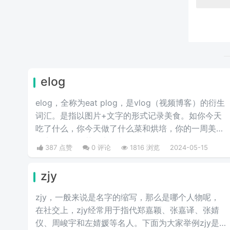
elog
elog，全称为eat plog，是vlog（视频博客）的衍生
词汇。是指以图片+文字的形式记录美食。如你今天
吃了什么，你今天做了什么菜和烘培，你的一周美食
盘点，你的奶茶盘点，都值得记录。
387 点赞
0 评论
1816 浏览
2024-05-15
zjy
zjy，一般来说是名字的缩写，那么是哪个人物呢，
在社交上，zjy经常用于指代郑嘉颖、张嘉译、张婧
仪、周峻宇和左婧媛等名人。下面为大家举例zjy是