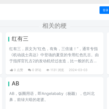
登录
相关的梗
红有三
红有三，原文为“红色，有角，三倍速！”，通常专指
《机动战士高达》中登场的夏亚的专用红色扎古。由
于指挥官扎古2的发动机经过改造，比一般的扎古出
力高30%，在夏亚的精准操作下，显得比其他机体快
0 点赞
0 评论
1131 浏览
2024-03-03
三倍。而红色有角三倍速也被看作是夏亚登场的象
征。
AB
AB，饭圈用语，即Angelababy（杨颖），也叫北
鼻，前绿大暗的老婆。​