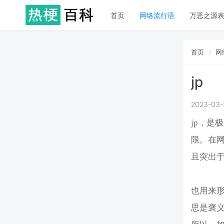
首页
网络流行语
万恶之源
首页
网
jp
2023-03-
jp，是
限。在网
且突出
也用来
思是褒