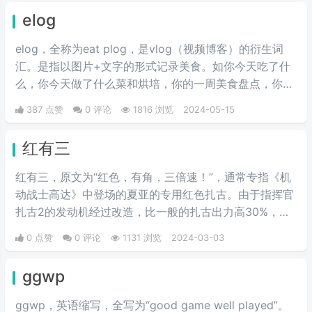
elog
elog，全称为eat plog，是vlog（视频博客）的衍生词
汇。是指以图片+文字的形式记录美食。如你今天吃了什
么，你今天做了什么菜和烘培，你的一周美食盘点，你的
奶茶盘点，都值得记录。
387 点赞
0 评论
1816 浏览
2024-05-15
红有三
红有三，原文为“红色，有角，三倍速！”，通常专指《机
动战士高达》中登场的夏亚的专用红色扎古。由于指挥官
扎古2的发动机经过改造，比一般的扎古出力高30%，在
夏亚的精准操作下，显得比其他机体快三倍。而红色有角
0 点赞
0 评论
1131 浏览
2024-03-03
三倍速也被看作是夏亚登场的象征。
ggwp
ggwp，英‌‌‌‌‌‌‌‌‌‌‌语缩写，全写为“good game well played”。