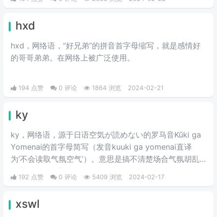
hxd
hxd，网络语，“好兄弟”的拼音首字母缩写，就是感情好
的哥哥弟弟。在网络上被广泛使用。
194 点赞
0 评论
1864 浏览
2024-02-21
ky
ky，网络语，源于日语空気が読めない的罗马音Kūki ga
Yomenai的首字母简写（发音kuuki ga yomenai直译
为‘不会读取气氛空气’）。意思是搞不清楚场合气氛胡乱
发言而扫了大家兴致的行为。
192 点赞
0 评论
5409 浏览
2024-02-17
xswl