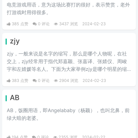
电竞游戏用语，意为这场比赛打的很好，表示赞赏，老外
打游戏时用得很多。
385 点赞
0 评论
3437 浏览
2024-02-23
zjy
zjy，一般来说是名字的缩写，那么是哪个人物呢，在社
交上，zjy经常用于指代郑嘉颖、张嘉译、张婧仪、周峻
宇和左婧媛等名人。下面为大家举例zjy是哪个明星的缩
写。
383 点赞
0 评论
2904 浏览
2024-02-23
AB
AB，饭圈用语，即Angelababy（杨颖），也叫北鼻，前
绿大暗的老婆。​
194 点赞
0 评论
2355 浏览
2024-02-22