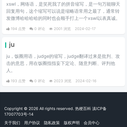
xswl，网络语，是笑死我了的拼音缩写，是一句万能聊天
回复用句，这个缩写可以说是缩略语常用之最了，通常转
发微博哈哈哈哈的同时也会顺手打上一个xswl以表真诚。
194 点赞
0 评论
2001 浏览
2024-02-17
ju
ju，饭圈用语，judge的缩写，judge翻译过来是批判、攻
击的意思，用在饭圈指指妄下定论、随意判断、评判他
人。
193 点赞
0 评论
2023 浏览
2024-02-16
Copyright © 2026 All rights reserved. 热梗百科
滇ICP备
17007703号-14
关于我们
用户协议
隐私政策
版权声明
会员中心