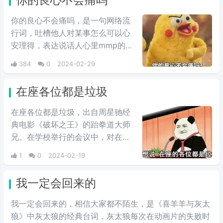
反差，鬼畜视频收到很多人的喜
爱，由于这个背景音乐很上头，引
你的良心不会痛吗，是一句网络流
起很多抖友跟风。
行词，吐槽他人对某事怎么可以心
安理得，表达说话人心里mmp的心
情。这里的“痛”含有“内疚、愧疚、
384
0
2024-02-29
不好意思”等含义，并不是“疼痛”的
意思。网络上主要用于吐槽别人不
在座各位都是垃圾
会内疚吗，来源于热图鹦鹉兄弟表
情包，火于知乎，该词也被《咬文
在座各位都是垃圾，出自周星驰经
嚼字》评为2017年度十大流行语之
典电影《破坏之王》的跆拳道大师
一，现在多用于聊天中的表情包。
兄。在学校举行的会议中，对在座
所有人说：不要...不要误会，我不
1
0
2024-02-19
是针对你，我是说在座各位都是垃
圾。
我一定会回来的
我一定会回来的，相信大家都不陌生，是《喜羊羊与灰太
狼》中灰太狼的经典台词，灰太狼每次在动画片的失败时