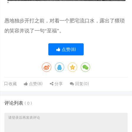
愚地独步开打之前，对着一个肥宅流口水，露出了猥琐
的笑容并说了一句“
至福
”。
点赞(
8
)
点赞(
8
)
分享
回复(
0
)
收藏
评论列表
(
0
)