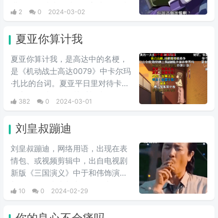
表情包泛滥，传播得到处都是。
进行最终对峙的时候，高‌‌‌‌‌‌‌‌达seed中
2
0
2024-03-02
大反派反驳主角嘴炮攻击时的用
语，他说出这句台词，非常具有新
夏亚你算计我
鲜感。经常会在一些冗长难懂的台
词之后，有人引用这句话来进行吐
夏亚你算计我，是高达中的名梗，
槽。
是《机动战士高达0079》中卡尔玛
·扎比的台词。夏亚平日里对待卡尔
玛完全是以友人的关系相处，但是
382
0
2024-03-01
说到头卡尔玛也是夏亚的仇人扎比
家的人，因此在夏亚的复仇计划
刘皇叔蹦迪
中，自然是盘算着何时送葬这位“友
人”，尽管夏亚也承认卡尔玛作为友
刘皇叔蹦迪，网络用语，出现在表
人不错，不过还是用计谋误导他陷
情包、或视频剪辑中，出自电视剧
入被击落的境地，并且大笑。
新版《三国演义》中于和伟饰演的
刘备台词。常常与电影《一出好
10
0
2024-02-29
戏》中于和伟饰演的张总在海岛上
的蹦迪戏份剪辑在一起，形成较大
你的良心不会痛吗