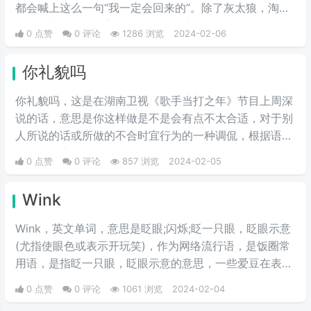
都会喊上这么一句“我一定会回来的”。除了灰太狼，淘
淘，细菌大王，艾美将军等也说过这句台词。
0 点赞
0 评论
1286 浏览
2024-02-06
你礼貌吗
你礼貌吗，这‌‌‌‌‌‌‌‌是在湖南卫视《歌手当打之年》节目上周深
说的话，意思是你这样做是不是会有点不太合适，对于别
人所说的话或所做的不合时宜行为的一种调侃，根据语境
可贬义可褒义，但是总体来指别人所做行为有唐突，不合
0 点赞
0 评论
857 浏览
2024-02-05
时宜的回应。现多被用作表情包。
Wink
Wink，英文单词，意思是眨眼;闪烁;眨一只眼，眨眼示意
(尤指使眼色或表示开玩笑)，作为网络流行语，是饭圈常
用语，是指眨一只眼，眨眼示意的意思，一些爱豆在表演
时经常也会做眨眼放电动作。还记得霞仙子眨眼睛的那张
0 点赞
0 评论
1061 浏览
2024-02-04
动图，大概就是这个词的图解了。一般在聊天中常用作表