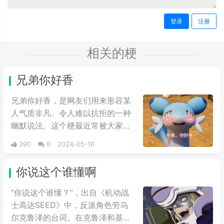
登录
注册
相关的梗
兄弟你好香
兄弟你好香，是网友们用来形容某
人气质非凡、令人难以抗拒的一种
幽默说法。这个梗最近常被大家用
来表达同性之间的爱慕之情/或者单
390
0
2024-05-16
纯跟风玩梗。最初来自qq用户云溪
在qq空间上发布的一些两位男人深
你说这个谁懂啊
情互动的表情包，此时这个梗已经
初具雏形。而后来随着chikawa的
“你说这个谁懂？”，出自《机动战
流行，有网友开始给chikawa配上
士高达SEED》中，反派角色劳乌
这类文字，两者融合后意外爆火，
尔克鲁泽的台词。在克鲁泽和基拉