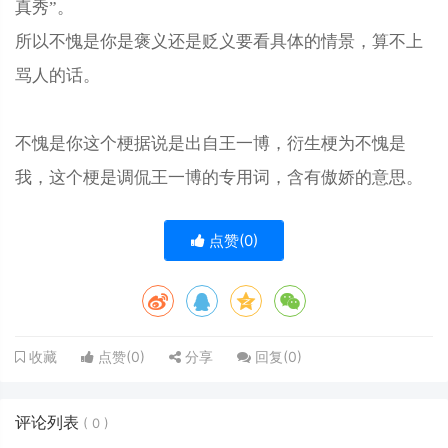
真秀”。
所以不愧是你是褒义还是贬义要看具体的情景，算不上
骂人的话。
不愧是你这个梗据说是出自王一博，衍生梗为不愧是
我，这个梗是调侃王一博的专用词，含有傲娇的意思。
点赞(
0
)
点赞(
0
)
分享
回复(
0
)
收藏
评论列表
(
0
)