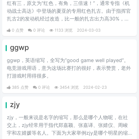
红有三，原文为“红色，有角，三倍速！”，通常专指《机
动战士高达》中登场的夏亚的专用红色扎古。由于指挥官
扎古2的发动机经过改造，比一般的扎古出力高30%，在
夏亚的精准操作下，显得比其他机体快三倍。而红色有角
0 点赞
0 评论
1133 浏览
2024-03-03
三倍速也被看作是夏亚登场的象征。
ggwp
ggwp，英‌‌‌‌‌‌‌‌‌‌‌语缩写，全写为“good game well played”。
电竞游戏用语，意为这场比赛打的很好，表示赞赏，老外
打游戏时用得很多。
385 点赞
0 评论
3454 浏览
2024-02-23
zjy
zjy，一般来说是名字的缩写，那么是哪个人物呢，在社
交上，zjy经常用于指代郑嘉颖、张嘉译、张婧仪、周峻
宇和左婧媛等名人。下面为大家举例zjy是哪个明星的缩