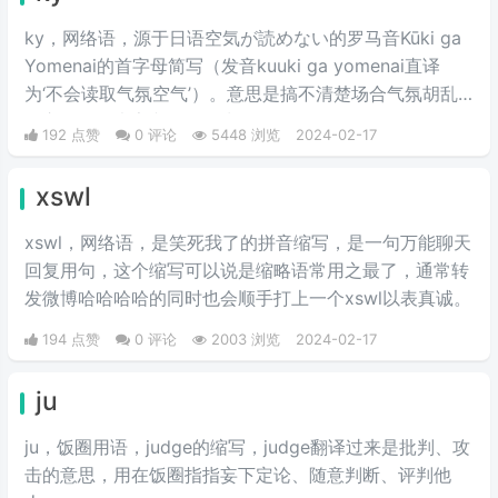
ky，网络语，源于日语空気が読めない的罗马音Kūki ga
Yomenai的首字母简写（发音kuuki ga yomenai直译
为‘不会读取气氛空气’）。意思是搞不清楚场合气氛胡乱
发言而扫了大家兴致的行为。
192 点赞
0 评论
5448 浏览
2024-02-17
xswl
xswl，网络语，是笑死我了的拼音缩写，是一句万能聊天
回复用句，这个缩写可以说是缩略语常用之最了，通常转
发微博哈哈哈哈的同时也会顺手打上一个xswl以表真诚。
194 点赞
0 评论
2003 浏览
2024-02-17
ju
ju，饭圈用语，judge的缩写，judge翻译过来是批判、攻
击的意思，用在饭圈指指妄下定论、随意判断、评判他