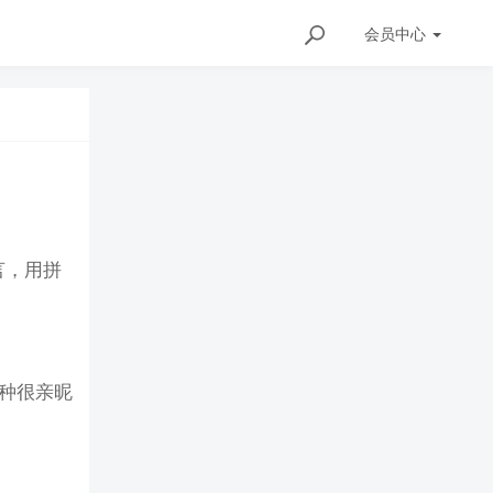
会员
中心
言，用拼
一种很亲昵