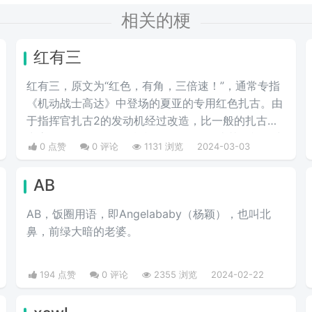
相关的梗
红有三
红有三，原文为“红色，有角，三倍速！”，通常专指
《机动战士高达》中登场的夏亚的专用红色扎古。由
于指挥官扎古2的发动机经过改造，比一般的扎古出
力高30%，在夏亚的精准操作下，显得比其他机体快
0 点赞
0 评论
1131 浏览
2024-03-03
三倍。而红色有角三倍速也被看作是夏亚登场的象
征。
AB
AB，饭圈用语，即Angelababy（杨颖），也叫北
鼻，前绿大暗的老婆。​
194 点赞
0 评论
2355 浏览
2024-02-22