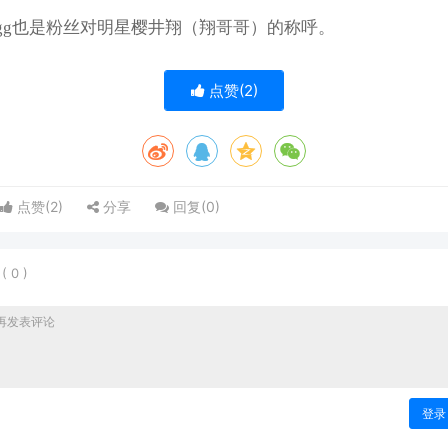
gg也是粉丝对明星樱井翔（翔哥哥）的称呼。
点赞(
2
)
点赞(
2
)
分享
回复(
0
)
表
(
0
)
登录