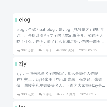
elog
elog，全称为eat plog，是vlog（视频博客）的衍生
词汇。是指以图片+文字的形式记录美食。如你今天
吃了什么，你今天做了什么菜和烘培，你的一周美食
盘点，你的奶茶盘点，都值得记录。
387 点赞
0 评论
1816 浏览
2024-05-15
zjy
zjy，一般来说是名字的缩写，那么是哪个人物呢，
在社交上，zjy经常用于指代郑嘉颖、张嘉译、张婧
仪、周峻宇和左婧媛等名人。下面为大家举例zjy是
哪个明星的缩写。
383 点赞
0 评论
2904 浏览
2024-02-23