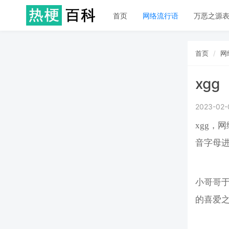
首页
网络流行语
万恶之源
首页
网
xgg
2023-02-
xgg，
音字母
小哥哥于
的喜爱