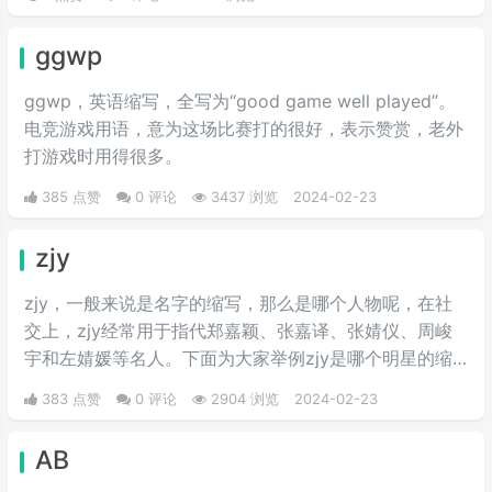
三倍速也被看作是夏亚登场的象征。
ggwp
ggwp，英‌‌‌‌‌‌‌‌‌‌‌语缩写，全写为“good game well played”。
电竞游戏用语，意为这场比赛打的很好，表示赞赏，老外
打游戏时用得很多。
385 点赞
0 评论
3437 浏览
2024-02-23
zjy
zjy，一般来说是名字的缩写，那么是哪个人物呢，在社
交上，zjy经常用于指代郑嘉颖、张嘉译、张婧仪、周峻
宇和左婧媛等名人。下面为大家举例zjy是哪个明星的缩
写。
383 点赞
0 评论
2904 浏览
2024-02-23
AB