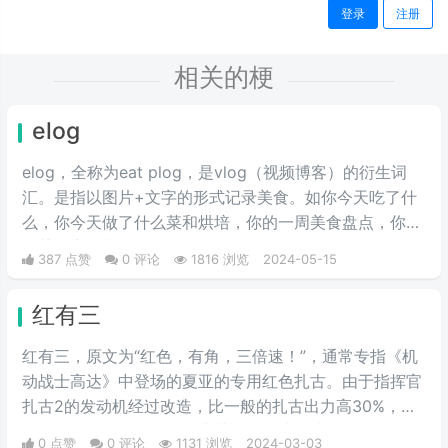
登录
注册
相关的梗
elog
elog，全称为eat plog，是vlog（视频博客）的衍生词
汇。是指以图片+文字的形式记录美食。如你今天吃了什
么，你今天做了什么菜和烘培，你的一周美食盘点，你的
奶茶盘点，都值得记录。
387 点赞
0 评论
1816 浏览
2024-05-15
红有三
红有三，原文为“红色，有角，三倍速！”，通常专指《机
动战士高达》中登场的夏亚的专用红色扎古。由于指挥官
扎古2的发动机经过改造，比一般的扎古出力高30%，在
夏亚的精准操作下，显得比其他机体快三倍。而红色有角
0 点赞
0 评论
1131 浏览
2024-03-03