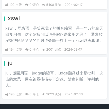
发言而扫了大家兴致的行为。
192 点赞
0 评论
5408 浏览
2024-02-17
xswl
xswl，网络语，是笑死我了的拼音缩写，是一句万能聊天
回复用句，这个缩写可以说是缩略语常用之最了，通常转
发微博哈哈哈哈的同时也会顺手打上一个xswl以表真诚。
194 点赞
0 评论
2001 浏览
2024-02-17
ju
ju，饭圈用语，judge的缩写，judge翻译过来是批判、攻
击的意思，用在饭圈指指妄下定论、随意判断、评判他
人。
193 点赞
0 评论
2023 浏览
2024-02-16