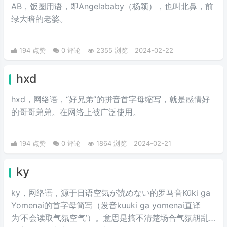
AB，饭圈用语，即Angelababy（杨颖），也叫北鼻，前
绿大暗的老婆。​
194 点赞
0 评论
2355 浏览
2024-02-22
hxd
hxd，网络语，“好兄弟”的拼音首字母缩写，就是感情好
的哥哥弟弟。在网络上被广泛使用。
194 点赞
0 评论
1864 浏览
2024-02-21
ky
ky，网络语，源于日语空気が読めない的罗马音Kūki ga
Yomenai的首字母简写（发音kuuki ga yomenai直译
为‘不会读取气氛空气’）。意思是搞不清楚场合气氛胡乱