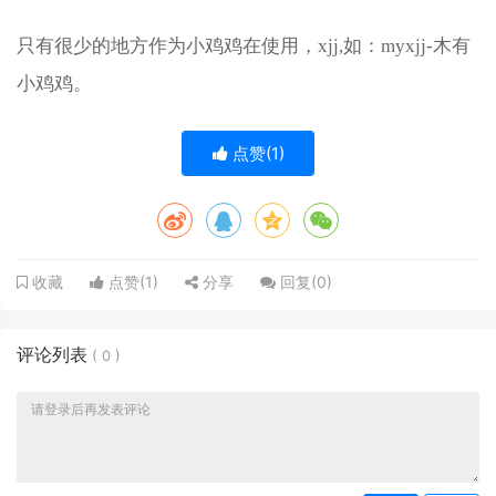
只有很少的地方作为小鸡鸡在使用，xjj,如：myxjj-木有
小鸡鸡。
点赞(
1
)
点赞(
1
)
分享
回复(
0
)
收藏
评论列表
(
0
)