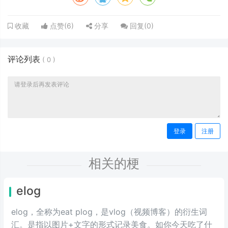
点赞(
6
)
分享
回复(
0
)
收藏
评论列表
(
0
)
登录
注册
相关的梗
elog
elog，全称为eat plog，是vlog（视频博客）的衍生词
汇。是指以图片+文字的形式记录美食。如你今天吃了什