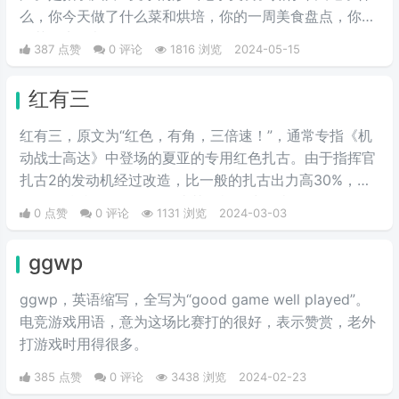
么，你今天做了什么菜和烘培，你的一周美食盘点，你的
奶茶盘点，都值得记录。
387 点赞
0 评论
1816 浏览
2024-05-15
红有三
红有三，原文为“红色，有角，三倍速！”，通常专指《机
动战士高达》中登场的夏亚的专用红色扎古。由于指挥官
扎古2的发动机经过改造，比一般的扎古出力高30%，在
夏亚的精准操作下，显得比其他机体快三倍。而红色有角
0 点赞
0 评论
1131 浏览
2024-03-03
三倍速也被看作是夏亚登场的象征。
ggwp
ggwp，英‌‌‌‌‌‌‌‌‌‌‌语缩写，全写为“good game well played”。
电竞游戏用语，意为这场比赛打的很好，表示赞赏，老外
打游戏时用得很多。
385 点赞
0 评论
3438 浏览
2024-02-23