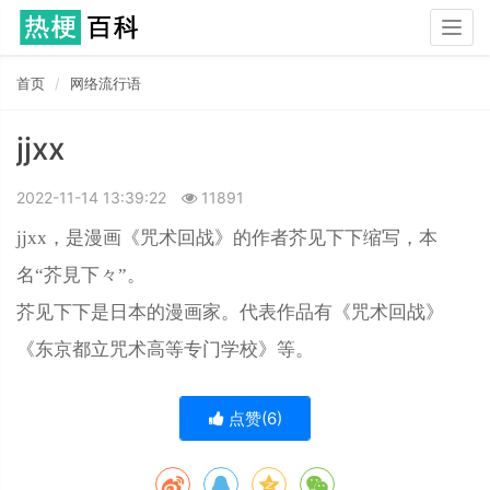
Togg
navig
首页
网络流行语
jjxx
2022-11-14 13:39:22
11891
jjxx，是漫画《咒术回战》的作者芥见下下缩写，本
名“
芥見下々
”。
芥见下下是日本的漫画家。代表作品有《咒术回战》
《东京都立咒术高等专门学校》等。
点赞(
6
)