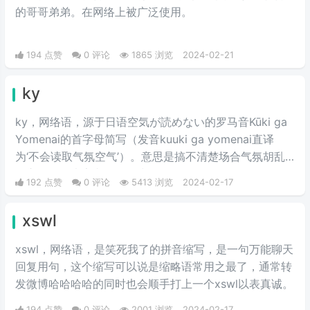
的哥哥弟弟。在网络上被广泛使用。
194 点赞
0 评论
1865 浏览
2024-02-21
ky
ky，网络语，源于日语空気が読めない的罗马音Kūki ga
Yomenai的首字母简写（发音kuuki ga yomenai直译
为‘不会读取气氛空气’）。意思是搞不清楚场合气氛胡乱
发言而扫了大家兴致的行为。
192 点赞
0 评论
5413 浏览
2024-02-17
xswl
xswl，网络语，是笑死我了的拼音缩写，是一句万能聊天
回复用句，这个缩写可以说是缩略语常用之最了，通常转
发微博哈哈哈哈的同时也会顺手打上一个xswl以表真诚。
194 点赞
0 评论
2001 浏览
2024-02-17