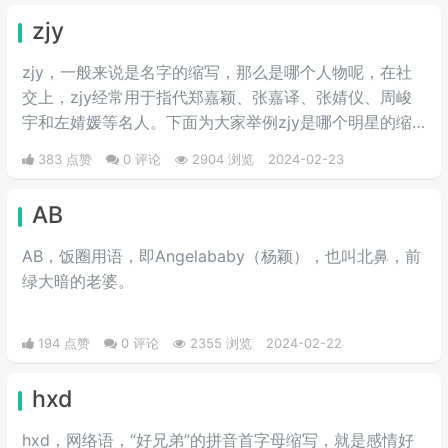
zjy
zjy，一般来说是名字的缩写，那么是哪个人物呢，在社
交上，zjy经常用于指代郑嘉颖、张嘉译、张婧仪、周峻
宇和左婧媛等名人。下面为大家举例zjy是哪个明星的缩
写。
383 点赞
0 评论
2904 浏览
2024-02-23
AB
AB，饭圈用语，即Angelababy（杨颖），也叫北鼻，前
绿大暗的老婆。​
194 点赞
0 评论
2355 浏览
2024-02-22
hxd
hxd，网络语，“好兄弟”的拼音首字母缩写，就是感情好