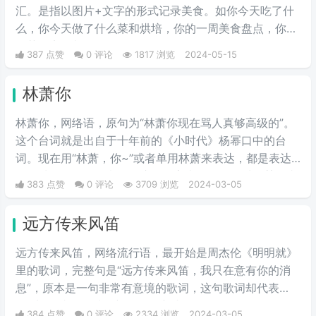
汇。是指以图片+文字的形式记录美食。如你今天吃了什
么，你今天做了什么菜和烘培，你的一周美食盘点，你的
奶茶盘点，都值得记录。
387 点赞
0 评论
1817 浏览
2024-05-15
林萧你
林萧你，网络语，原句为“林萧你现在骂人真够高级的”。
这个台词就是出自于十年前的《小时代》杨幂口中的台
词。现在用“林萧，你~”或者单用林萧来表达，都是表达
的一种阴阳怪气的意思。这三个字表示别人在对于某件事
383 点赞
0 评论
3709 浏览
2024-03-05
情评判的时候运用的非常巧妙，就传说中的说话，不带脏
字！
远方传来风笛
远方传来风笛，网络流行语，最开始是周杰伦《明明就》
里的歌词，完整句是“远方传来风笛，我只在意有你的消
息”，原本是一句非常有意境的歌词，这句歌词却代表
了“滚”，成了一种很新的骂人方式。
384 点赞
0 评论
2334 浏览
2024-03-05