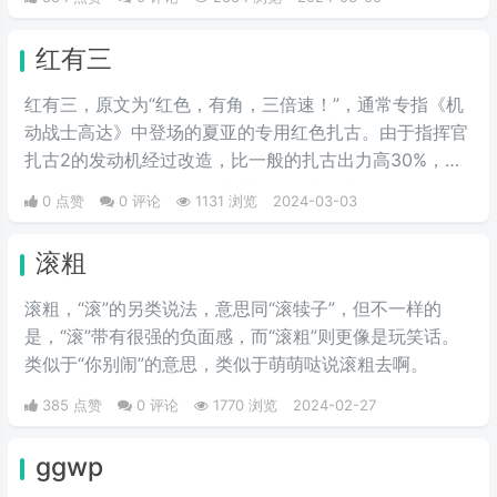
红有三
红有三，原文为“红色，有角，三倍速！”，通常专指《机
动战士高达》中登场的夏亚的专用红色扎古。由于指挥官
扎古2的发动机经过改造，比一般的扎古出力高30%，在
夏亚的精准操作下，显得比其他机体快三倍。而红色有角
0 点赞
0 评论
1131 浏览
2024-03-03
三倍速也被看作是夏亚登场的象征。
滚粗
滚粗，“滚”的另类说法，意思同“滚犊子”，但不一样的
是，“滚”带有很强的负面感，而“滚粗”则更像是玩笑话。
类似于“你别闹”的意思，类似于萌萌哒说滚粗去啊。
385 点赞
0 评论
1770 浏览
2024-02-27
ggwp