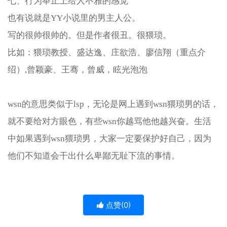
七、行为举止上给人不雅的感觉
也有说就是YY小说里的男主人公。
写的很帅很帅的。但是作者很丑。很猥琐。
比如：猥琐教授、盛达逸、庄欲浩、廖信翔（重点介
绍）,曾颖豪、王骞，曾威，眩光泡泡
wsn的意思类似于lsp，无论是网上遇到wsn猥琐男的话，
就不要给对方眼色，有些wsn你越骂他他越兴奋。生活
中如果遇到wsn猥琐男，大家一定要保护好自己，因为
他们不知道会干出什么卑鄙无耻下流的事情。
点赞(
0
)