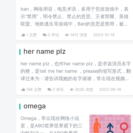
ban，网络用语，电竞术语，多用于竞技游戏中，表
示“禁用”，明令禁止、禁止的意思。王者荣耀、英雄
联盟、地铁逃生等游戏中，Ban的意思是禁用，被
ban的意思是指某个英雄被禁用的意思。某位英雄被
1 点赞
0 评论
1412 浏览
2023-10-18
Ban就意味着整局比赛双方玩家都无法再选取该英雄
进行使用！
her name plz
her name plz，也作her name plz，是求该演员名字
的梗，是tell me her name ，please的缩写形式，翻
译过来为：请告诉我她的名字谢谢，常出现在视频评
论区或弹幕，用于求源头。
168 点赞
0 评论
3035 浏览
2023-09-18
omega
Omega，常出现在网络小说
里，是ABO世界世界观下的三
中性别之一。在ABO世界观中