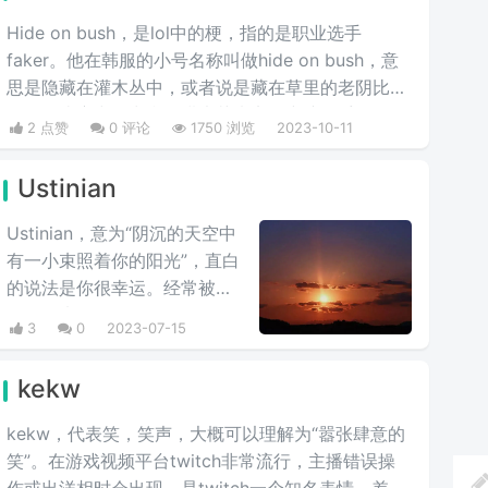
Hide on bush，是lol中的梗，指的是职业选手
faker。他在韩服的小号名称叫做hide on bush，意
思是隐藏在灌木丛中，或者说是藏在草里的老阴比。
他因在比赛中经常利用灌木丛来实现突袭而受到众人
2 点赞
0 评论
1750 浏览
2023-10-11
的赞誉。自此，hide on bush这个词语成为了“灌木
丛里的隐藏高手”的代表。而在国内，这个词语也成
Ustinian
为了许多LPL球迷的代名词之一。
Ustinian，意为“阴沉的天空中
有一小束照着你的阳光”，直白
的说法是你很幸运。经常被当
做网名来使用，在微信昵
3
0
2023-07-15
称/qq昵称中非常常见，甚至
作为情侣网名而存在。
kekw
ustinian在英文中属于自造
词，是网友根据John koening
kekw，代表笑，笑声，大概可以理解为“嚣张肆意的
的命名法，给某种快乐下的定
笑”。在游戏视频平台twitch非常流行，主播错误操
义。ustinian在乌兹别克语中
作或出洋相时会出现。是twitch一个知名表情，差不