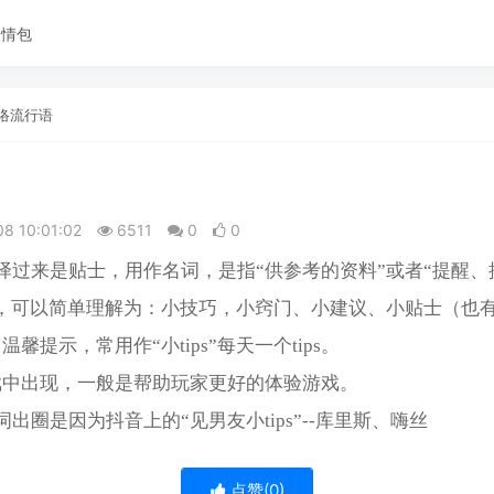
表情包
络流行语
08 10:01:02
6511
0
0
，中译过来是贴士，用作名词，是指“供参考的资料”或者“提醒
”，可以简单理解为：小技巧，小窍门、小建议、小贴士（也
温馨提示，常用作“小tips”每天一个tips。
戏中出现，一般是帮助玩家更好的体验游戏。
这个词出圈是因为抖音上的“见男友小tips”--库里斯、嗨丝
点赞(
0
)