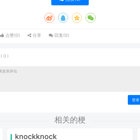
点赞(
0
)
分享
回复(
0
)
表
(
0
)
登录
相关的梗
knockknock