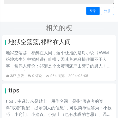
登录
注册
相关的梗
地狱空荡荡,祁醉在人间
地狱空荡荡，祁醉在人间，这个梗指的是对小说《AWM
绝地求生》中祁醉进行吐槽，因其各种骚操作而不干人
事，曾偶人评价：祁醉是个比贺朝还严山牙子的男人！四
大话痨攻之首。
387 点赞
0 评论
964 浏览
2024-03-05
tips
tips，中译过来是贴士，用作名词，是指“供参考的资
料”或者“提醒、提示别人的信息”，可以简单理解为：小技
巧，小窍门、小建议、小贴士（也有步骤的意思）、温馨