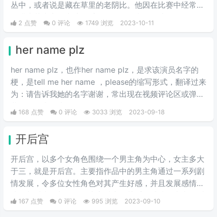
丛中，或者说是藏在草里的老阴比。他因在比赛中经常利
用灌木丛来实现突袭而受到众人的赞誉。自此，hide on
2 点赞
0 评论
1749 浏览
2023-10-11
bush这个词语成为了“灌木丛里的隐藏高手”的代表。而在
国内，这个词语也成为了许多LPL球迷的代名词之一。
her name plz
her name plz，也作her name plz，是求该演员名字的
梗，是tell me her name ，please的缩写形式，翻译过来
为：请告诉我她的名字谢谢，常出现在视频评论区或弹
幕，用于求源头。
168 点赞
0 评论
3033 浏览
2023-09-18
开后宫
开后宫，以多个女角色围绕一个男主角为中心，女主多大
于三，就是开后宫。主要指作品中的男主角通过一系列剧
情发展，令多位女性角色对其产生好感，并且发展感情
线。相对来说并不会发生实质上的关系，感情故事中的暧
167 点赞
0 评论
995 浏览
2023-09-10
昧属性居多。以往在日本动漫或轻小说中广泛存在，而国