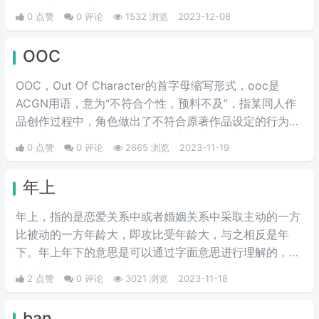
提示，常用作“小tips”每天一个tips。
0 点赞
0 评论
1532 浏览
2023-12-08
OOC
OOC，Out Of Character的首字母缩写形式，ooc是
ACGN用语，意为“不符合个性，预料不及”，指某同人作
品创作过程中，角色做出了不符合原著作品设定的行为举
止，并且没有合理的铺垫作为转变基础，使其做出原角色
0 点赞
0 评论
2665 浏览
2023-11-19
不可能做出的行为，简言之，就是与人物原型不符的人设
崩塌行为和语言，或者更简单说就是他出戏了。多出现于
年上
cos圈和同人文中，指与原型像不符的人设崩塌行为和语
言，俗称人设崩啦。
年上，指的是恋爱关系中或者婚姻关系中采取主动的一方
比被动的一方年龄大，即攻比受年龄大，与之相反是年
下。年上年下的意思是可以通过字面意思进行理解的，年
上也就是年龄大的在上，而年下则是年龄大的在下。
2 点赞
0 评论
3021 浏览
2023-11-18
ban