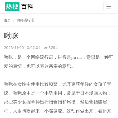
Togg
navig
首页
网络流行语
啾咪
2023-11-10 10:02:01
6294
啾咪，是一个网络流行语，拼音是jiū mī，意思是一种可
爱的表情，也可以表达亲亲的意思。
啾咪在女性中使用比较频繁，尤其更获年轻的女孩子青
睐。啾咪原本是一个手势用词，常见于日本漫画人物，
那些美少女握拳伸出拇指食指和尾指，然后食指碰眉
梢，大眼睛眨起来，小嘴微嘟。这动作做出来，看起来