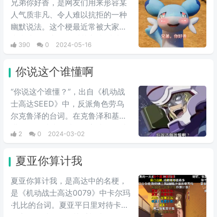
兄弟你好香，是网友们用来形容某
人气质非凡、令人难以抗拒的一种
幽默说法。这个梗最近常被大家用
来表达同性之间的爱慕之情/或者单
390
0
2024-05-16
纯跟风玩梗。最初来自qq用户云溪
在qq空间上发布的一些两位男人深
你说这个谁懂啊
情互动的表情包，此时这个梗已经
初具雏形。而后来随着chikawa的
“你说这个谁懂？”，出自《机动战
流行，有网友开始给chikawa配上
士高达SEED》中，反派角色劳乌
这类文字，两者融合后意外爆火，
尔克鲁泽的台词。在克鲁泽和基拉
表情包泛滥，传播得到处都是。
进行最终对峙的时候，高‌‌‌‌‌‌‌‌达seed中
2
0
2024-03-02
大反派反驳主角嘴炮攻击时的用
语，他说出这句台词，非常具有新
夏亚你算计我
鲜感。经常会在一些冗长难懂的台
词之后，有人引用这句话来进行吐
夏亚你算计我，是高达中的名梗，
槽。
是《机动战士高达0079》中卡尔玛
·扎比的台词。夏亚平日里对待卡尔