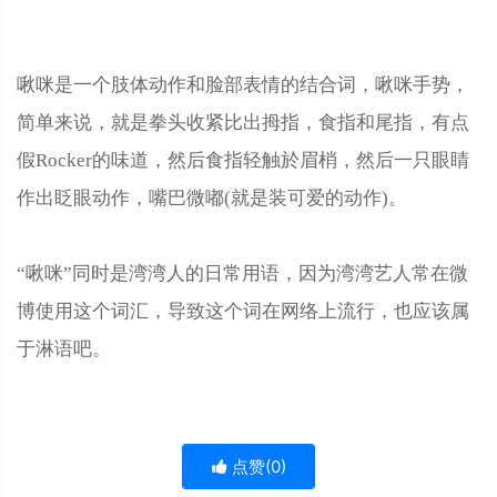
啾咪是一个肢体动作和脸部表情的结合词，啾咪手势，
简单来说，就是拳头收紧比出拇指，食指和尾指，有点
假Rocker的味道，然后食指轻触於眉梢，然后一只眼睛
作出眨眼动作，嘴巴微嘟(就是装可爱的动作)。
“啾咪”同时是湾湾人的日常用语，因为湾湾艺人常在微
博使用这个词汇，导致这个词在网络上流行，也应该属
于淋语吧。
点赞(
0
)