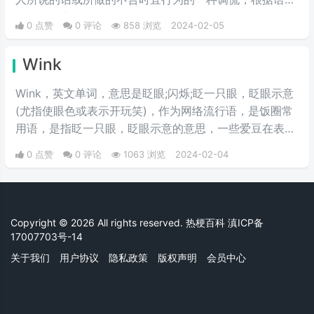
可贬义可褒义，但是总体来指别人所做行为有唐突，不合
0 点赞
0 评论
858 浏览
2024-02-05
时宜的回应。现多被用作表情包。
Wink
Wink，英文单词，意思是眨眼;闪烁;眨一只眼，眨眼示意
(尤指使眼色或表示开玩笑)，作为网络流行语，是饭圈常
用语，是指眨一只眼，眨眼示意的意思，一些爱豆在表演
时经常也会做眨眼放电动作。还记得霞仙子眨眼睛的那张
0 点赞
0 评论
1063 浏览
2024-02-04
动图，大概就是这个词的图解了。一般在聊天中常用作表
情包。
Copyright © 2026 All rights reserved. 热梗百科
滇ICP备
17007703号-14
关于我们
用户协议
隐私政策
版权声明
会员中心