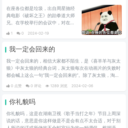
情包，火于知乎，该词也被《咬文
在座各位都是垃圾，出自周星驰经
嚼字》评为2017年度十大流行语之
典电影《破坏之王》的跆拳道大师
一，现在多用于聊天中的表情包。
兄。在学校举行的会议中，对在座
所有人说：不要...不要误会，我不
1
0
2024-02-19
是针对你，我是说在座各位都是垃
圾。
我一定会回来的
我一定会回来的，相信大家都不陌生，是《喜羊羊与灰太
狼》中灰太狼的经典台词，灰太狼每次在动画片的失败时
都会喊上这么一句“我一定会回来的”。除了灰太狼，淘
淘，细菌大王，艾美将军等也说过这句台词。
0 点赞
0 评论
1289 浏览
2024-02-06
你礼貌吗
你礼貌吗，这‌‌‌‌‌‌‌‌是在湖南卫视《歌手当打之年》节目上周深
说的话，意思是你这样做是不是会有点不太合适，对于别
人所说的话或所做的不合时宜行为的一种调侃，根据语境