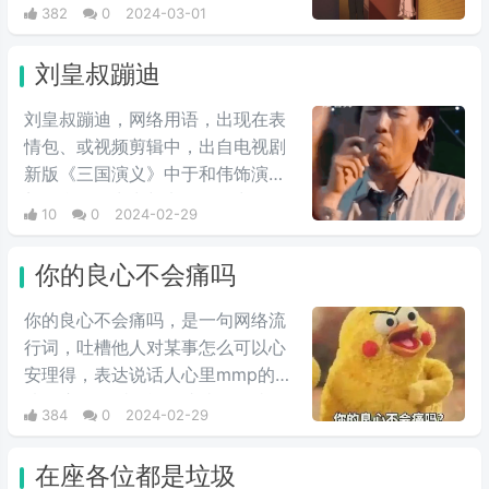
玛完全是以友人的关系相处，但是
382
0
2024-03-01
说到头卡尔玛也是夏亚的仇人扎比
家的人，因此在夏亚的复仇计划
刘皇叔蹦迪
中，自然是盘算着何时送葬这位“友
人”，尽管夏亚也承认卡尔玛作为友
刘皇叔蹦迪，网络用语，出现在表
人不错，不过还是用计谋误导他陷
情包、或视频剪辑中，出自电视剧
入被击落的境地，并且大笑。
新版《三国演义》中于和伟饰演的
刘备台词。常常与电影《一出好
10
0
2024-02-29
戏》中于和伟饰演的张总在海岛上
的蹦迪戏份剪辑在一起，形成较大
你的良心不会痛吗
反差，鬼畜视频收到很多人的喜
爱，由于这个背景音乐很上头，引
你的良心不会痛吗，是一句网络流
起很多抖友跟风。
行词，吐槽他人对某事怎么可以心
安理得，表达说话人心里mmp的心
情。这里的“痛”含有“内疚、愧疚、
384
0
2024-02-29
不好意思”等含义，并不是“疼痛”的
意思。网络上主要用于吐槽别人不
在座各位都是垃圾
会内疚吗，来源于热图鹦鹉兄弟表