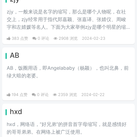
zjy，一般来说是名字的缩写，那么是哪个人物呢，在社
交上，zjy经常用于指代郑嘉颖、张嘉译、张婧仪、周峻
宇和左婧媛等名人。下面为大家举例zjy是哪个明星的缩
写。
383 点赞
0 评论
2908 浏览
2024-02-23
AB
AB，饭圈用语，即Angelababy（杨颖），也叫北鼻，前
绿大暗的老婆。​
194 点赞
0 评论
2359 浏览
2024-02-22
hxd
hxd，网络语，“好兄弟”的拼音首字母缩写，就是感情好
的哥哥弟弟。在网络上被广泛使用。