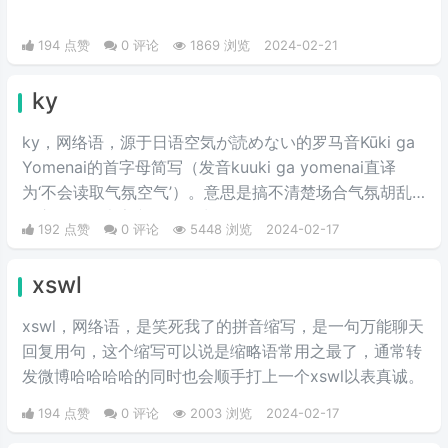
194 点赞
0 评论
1869 浏览
2024-02-21
ky
ky，网络语，源于日语空気が読めない的罗马音Kūki ga
Yomenai的首字母简写（发音kuuki ga yomenai直译
为‘不会读取气氛空气’）。意思是搞不清楚场合气氛胡乱
发言而扫了大家兴致的行为。
192 点赞
0 评论
5448 浏览
2024-02-17
xswl
xswl，网络语，是笑死我了的拼音缩写，是一句万能聊天
回复用句，这个缩写可以说是缩略语常用之最了，通常转
发微博哈哈哈哈的同时也会顺手打上一个xswl以表真诚。
194 点赞
0 评论
2003 浏览
2024-02-17