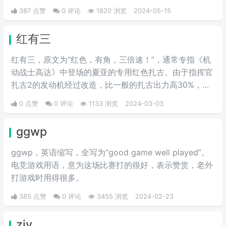
奶茶盘点，都值得记录。
387 点赞
0 评论
1820 浏览
2024-05-15
红有三
红有三，原文为“红色，有角，三倍速！”，通常专指《机
动战士高达》中登场的夏亚的专用红色扎古。由于指挥官
扎古2的发动机经过改造，比一般的扎古出力高30%，在
夏亚的精准操作下，显得比其他机体快三倍。而红色有角
0 点赞
0 评论
1133 浏览
2024-03-03
三倍速也被看作是夏亚登场的象征。
ggwp
ggwp，英‌‌‌‌‌‌‌‌‌‌‌语缩写，全写为“good game well played”。
电竞游戏用语，意为这场比赛打的很好，表示赞赏，老外
打游戏时用得很多。
385 点赞
0 评论
3455 浏览
2024-02-23
zjy