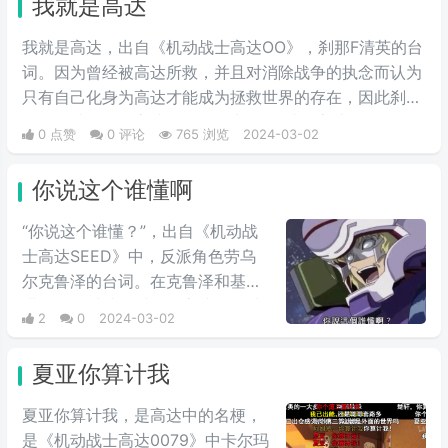
我就是高达
我就是高达，出自《机动战士高达OO》，刹那F清英的台
词。因为曾经被高达所救，并且对消除战争的执念而认为
只有自己化身为高达才能成为拯救世界的存在，因此刹那
的理念就是化作高达，最终说出了“我就是高达”的台词。
0 点赞
0 评论
765 浏览
2024-03-02
当时非常流行的梗，因为很有趣而被广泛流传，也是高达
系列里数一数二的有名台词。
你说这个谁懂啊
“你说这个谁懂？”，出自《机动战
士高达SEED》中，反派角色劳乌
尔克鲁泽的台词。在克鲁泽和基拉
进行最终对峙的时候，高‌‌‌‌‌‌‌‌达seed中
2
0
2024-03-02
大反派反驳主角嘴炮攻击时的用
语，他说出这句台词，非常具有新
夏亚你算计我
鲜感。经常会在一些冗长难懂的台
词之后，有人引用这句话来进行吐
夏亚你算计我，是高达中的名梗，
槽。
是《机动战士高达0079》中卡尔玛