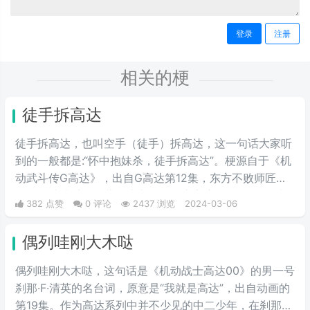
登录
注册
相关的梗
徒手拆高达
徒手拆高达，也叫空手（徒手）拆高达，这一句话大家听
到的一般都是:“怀中抱妹杀，徒手拆高达”。梗源自于《机
动武斗传G高达》，出自G高达第12集，东方不败师匠首
次登场就徒手用多蒙的头巾拆了恶魔高度的眷属MS，也
382 点赞
0 评论
2437 浏览
2024-03-06
是空手拆高达一梗的由来。
偶列哇刚大木哒
偶列哇刚大木哒，这句话是《机动战士高达00》的男一号
刹那·F·清英的名台词，原意是“我就是高达”，出自动画的
第19集。作为高达系列中并不少见的中二少年，在刹那的