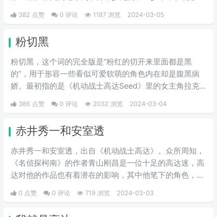
心中，高达是维护和平的象征，也是他渴望成为的存在。
382 点赞
0 评论
1187 浏览
2024-03-05
偶列哇刚大木哒则是这句话的音译。
粉切黑
粉切黑，这个词的完全版是“粉红的切开来里面都是黑
的”，用于形容一些看似可爱软萌的角色内在却是腹黑病
娇。最初指的是《机动战士高达Seed》里的女主角拉克
丝·克莱茵。这位著名的宇宙歌姬，PLANT星球前议长希
386 点赞
0 评论
2032 浏览
2024-03-04
格尔之女有着可爱的外表和成熟的政治手腕。后来从她这
里，粉丝们发现在高达乃至其他许多动漫作品中，许多有
赤井秀一和安室透
着粉色头发的美少女在可爱的外表下都隐藏着腹黑的本
质。
赤井秀一和安室透，出自《机动战士高达》。众所周知，
《名侦探柯南》的作者青山刚昌是一位十足的高达迷，高
达对他的作品也有着潜在的影响，其中他笔下的角色，很
多都有用《高达》系列的角色的名字作为梗，例如赤井秀
0 点赞
0 评论
719 浏览
2024-03-03
一的名字就是夏亚的别名“赤色彗星”中取的，安室透的日
文读法也和阿姆罗的读法一致。