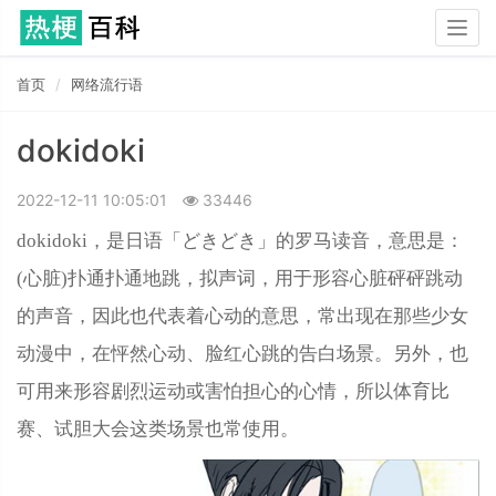
Togg
navig
首页
网络流行语
dokidoki
2022-12-11 10:05:01
33446
dokidoki，是日语「どきどき」的罗马读音，意思是：
(心脏)扑通扑通地跳，拟声词，用于形容心脏砰砰跳动
的声音，因此也代表着心动的意思，常出现在那些少女
动漫中，在怦然心动、脸红心跳的告白场景。另外，也
可用来形容剧烈运动或害怕担心的心情，所以体育比
赛、试胆大会这类场景也常使用。