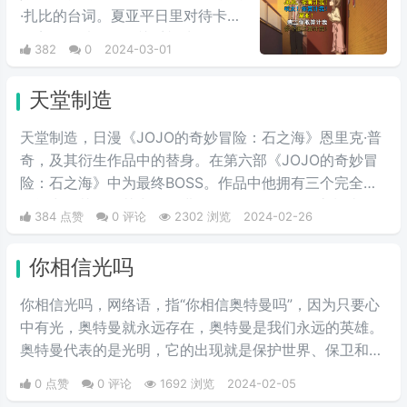
·扎比的台词。夏亚平日里对待卡尔
玛完全是以友人的关系相处，但是
382
0
2024-03-01
说到头卡尔玛也是夏亚的仇人扎比
家的人，因此在夏亚的复仇计划
天堂制造
中，自然是盘算着何时送葬这位“友
人”，尽管夏亚也承认卡尔玛作为友
天堂制造，日漫《JOJO的奇妙冒险：石之海》恩里克·普
人不错，不过还是用计谋误导他陷
奇，及其衍生作品中的替身。在第六部《JOJO的奇妙冒
入被击落的境地，并且大笑。
险：石之海》中为最终BOSS。作品中他拥有三个完全不
同能力的替身，其中最终进化的第三阶段的“天堂制造”拥
384 点赞
0 评论
2302 浏览
2024-02-26
有在全宇宙范围内加速时间的能力，最终造成了宇宙重
置。
你相信光吗
你相信光吗，网络语，指“你相信奥特曼吗”，因为只要心
中有光，奥特曼就永远存在，奥特曼是我们永远的英雄。
奥特曼代表的是光明，它的出现就是保护世界、保卫和
平。
0 点赞
0 评论
1692 浏览
2024-02-05