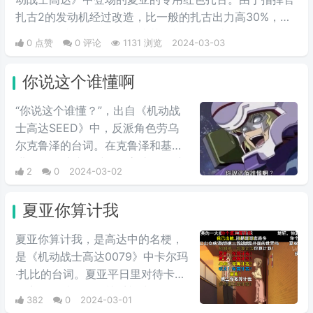
扎古2的发动机经过改造，比一般的扎古出力高30%，在
夏亚的精准操作下，显得比其他机体快三倍。而红色有角
0 点赞
0 评论
1131 浏览
2024-03-03
三倍速也被看作是夏亚登场的象征。
你说这个谁懂啊
“你说这个谁懂？”，出自《机动战
士高达SEED》中，反派角色劳乌
尔克鲁泽的台词。在克鲁泽和基拉
进行最终对峙的时候，高‌‌‌‌‌‌‌‌达seed中
2
0
2024-03-02
大反派反驳主角嘴炮攻击时的用
语，他说出这句台词，非常具有新
夏亚你算计我
鲜感。经常会在一些冗长难懂的台
词之后，有人引用这句话来进行吐
夏亚你算计我，是高达中的名梗，
槽。
是《机动战士高达0079》中卡尔玛
·扎比的台词。夏亚平日里对待卡尔
玛完全是以友人的关系相处，但是
382
0
2024-03-01
说到头卡尔玛也是夏亚的仇人扎比