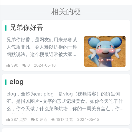
相关的梗
兄弟你好香
兄弟你好香，是网友们用来形容某
人气质非凡、令人难以抗拒的一种
幽默说法。这个梗最近常被大家用
来表达同性之间的爱慕之情/或者单
390
0
2024-05-16
纯跟风玩梗。最初来自qq用户云溪
在qq空间上发布的一些两位男人深
elog
情互动的表情包，此时这个梗已经
初具雏形。而后来随着chikawa的
elog，全称为eat plog，是vlog（视频博客）的衍生词
流行，有网友开始给chikawa配上
汇。是指以图片+文字的形式记录美食。如你今天吃了什
这类文字，两者融合后意外爆火，
么，你今天做了什么菜和烘培，你的一周美食盘点，你的
表情包泛滥，传播得到处都是。
奶茶盘点，都值得记录。
387 点赞
0 评论
1817 浏览
2024-05-15