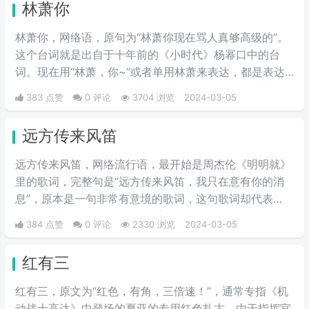
林萧你
林萧你，网络语，原句为“林萧你现在骂人真够高级的”。
这个台词就是出自于十年前的《小时代》杨幂口中的台
词。现在用“林萧，你~”或者单用林萧来表达，都是表达
的一种阴阳怪气的意思。这三个字表示别人在对于某件事
383 点赞
0 评论
3704 浏览
2024-03-05
情评判的时候运用的非常巧妙，就传说中的说话，不带脏
字！
远方传来风笛
远方传来风笛，网络流行语，最开始是周杰伦《明明就》
里的歌词，完整句是“远方传来风笛，我只在意有你的消
息”，原本是一句非常有意境的歌词，这句歌词却代表
了“滚”，成了一种很新的骂人方式。
384 点赞
0 评论
2330 浏览
2024-03-05
红有三
红有三，原文为“红色，有角，三倍速！”，通常专指《机
动战士高达》中登场的夏亚的专用红色扎古。由于指挥官