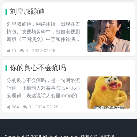
家的人，因此在夏亚的复仇计划
刘皇叔蹦迪
中，自然是盘算着何时送葬这位“友
人”，尽管夏亚也承认卡尔玛作为友
刘皇叔蹦迪，网络用语，出现在表
人不错，不过还是用计谋误导他陷
情包、或视频剪辑中，出自电视剧
入被击落的境地，并且大笑。
新版《三国演义》中于和伟饰演的
刘备台词。常常与电影《一出好
10
0
2024-02-29
戏》中于和伟饰演的张总在海岛上
的蹦迪戏份剪辑在一起，形成较大
你的良心不会痛吗
反差，鬼畜视频收到很多人的喜
爱，由于这个背景音乐很上头，引
你的良心不会痛吗，是一句网络流
起很多抖友跟风。
行词，吐槽他人对某事怎么可以心
安理得，表达说话人心里mmp的心
情。这里的“痛”含有“内疚、愧疚、
384
0
2024-02-29
不好意思”等含义，并不是“疼痛”的
意思。网络上主要用于吐槽别人不
会内疚吗，来源于热图鹦鹉兄弟表
情包，火于知乎，该词也被《咬文
Copyright © 2026 All rights reserved. 热梗百科
滇ICP备