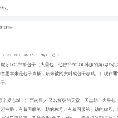
表情包
络流行语
08 10:03:01
3725
0
3
，指虎牙LOL主播包子（火星包，他曾经在LOL韩服的游戏ID名为
的意思本来是包子直播，后来被网友叫成包子志斌。）现在通常
包子。
，原名梁志斌，江西南昌人,又名撕裂的天堂、天堂劫、火星包
联盟主播，有着国服第一劫的称号。有着国服第一劫的称号。