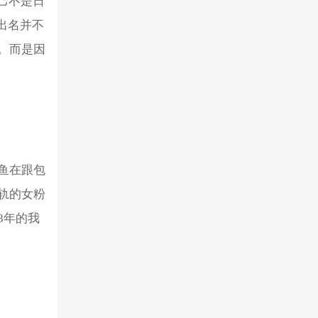
己不是日
出名并不
。而是因
鱼在跟包
轨的女粉
8年的我