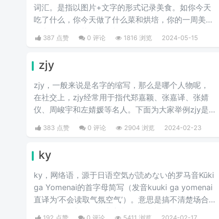
词汇。是指以图片+文字的形式记录美食。如你今天
吃了什么，你今天做了什么菜和烘培，你的一周美食
盘点，你的奶茶盘点，都值得记录。
387 点赞
0 评论
1816 浏览
2024-05-15
zjy
zjy，一般来说是名字的缩写，那么是哪个人物呢，
在社交上，zjy经常用于指代郑嘉颖、张嘉译、张婧
仪、周峻宇和左婧媛等名人。下面为大家举例zjy是
哪个明星的缩写。
383 点赞
0 评论
2904 浏览
2024-02-23
ky
ky，网络语，源于日语空気が読めない的罗马音Kūki
ga Yomenai的首字母简写（发音kuuki ga yomenai
直译为‘不会读取气氛空气’）。意思是搞不清楚场合
气氛胡乱发言而扫了大家兴致的行为。
192 点赞
0 评论
5411 浏览
2024-02-17