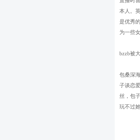
直播时喜
本人。英
是优秀的
为一些
bzzb
包桑深
子谈恋
丝，包子
玩不过她