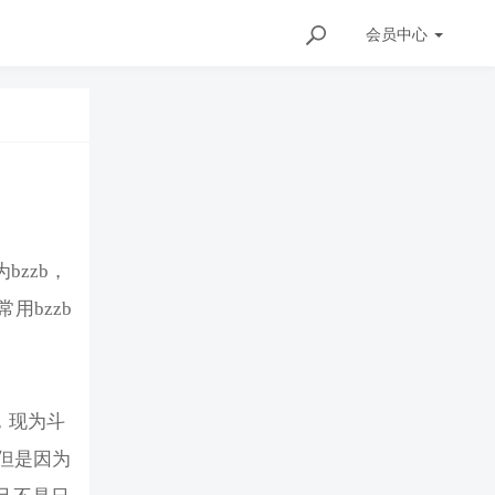
会员
中心
bzzb，
用bzzb
，现为斗
但是因为