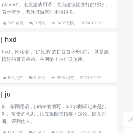
played”。电竞游戏用语，意为这场比赛打的很好，
表示赞赏，老外打游戏时用得很多。
385 点赞
0 评论
3437 浏览
2024-02-23
hxd
hxd，网络语，“好兄弟”的拼音首字母缩写，就是感
情好的哥哥弟弟。在网络上被广泛使用。
194 点赞
0 评论
1865 浏览
2024-02-21
ju
ju，饭圈用语，judge的缩写，judge翻译过来是批
判、攻击的意思，用在饭圈指指妄下定论、随意判
断、评判他人。
193 点赞
0 评论
2023 浏览
2024-02-16