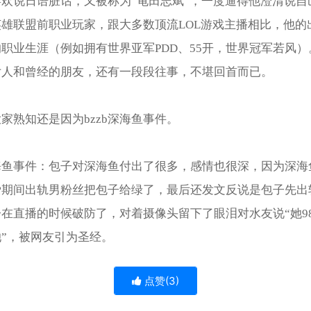
欢说日语脏话，又被称为“龟田志斌”，一度逼得他澄清说自
雄联盟前职业玩家，跟大多数顶流LOL游戏主播相比，他的
职业生涯（例如拥有世界亚军PDD、55开，世界冠军若风）
女人和曾经的朋友，还有一段段往事，不堪回首而已。
被大家熟知还是因为bzzb深海鱼事件。
海鱼事件：包子对深海鱼付出了很多，感情也很深，因为深海
爱期间出轨男粉丝把包子给绿了，最后还发文反说是包子先出
在直播的时候破防了，对着摄像头留下了眼泪对水友说“她9
”，被网友引为圣经。
点赞(
3
)