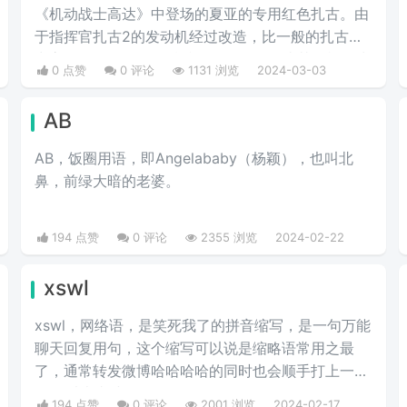
《机动战士高达》中登场的夏亚的专用红色扎古。由
于指挥官扎古2的发动机经过改造，比一般的扎古出
力高30%，在夏亚的精准操作下，显得比其他机体快
0 点赞
0 评论
1131 浏览
2024-03-03
三倍。而红色有角三倍速也被看作是夏亚登场的象
征。
AB
AB，饭圈用语，即Angelababy（杨颖），也叫北
鼻，前绿大暗的老婆。​
194 点赞
0 评论
2355 浏览
2024-02-22
xswl
xswl，网络语，是笑死我了的拼音缩写，是一句万能
聊天回复用句，这个缩写可以说是缩略语常用之最
了，通常转发微博哈哈哈哈的同时也会顺手打上一个
xswl以表真诚。
194 点赞
0 评论
2001 浏览
2024-02-17