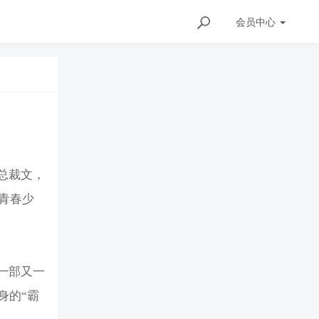
会员
中心
总裁文，
青春少
一部又一
身的“霸