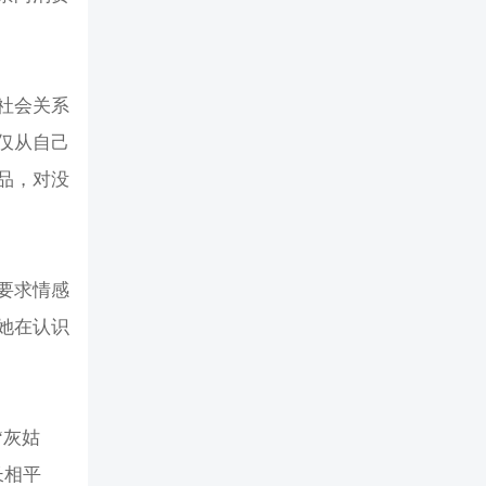
社会关系
仅从自己
品，对没
要求情感
她在认识
“灰姑
长相平