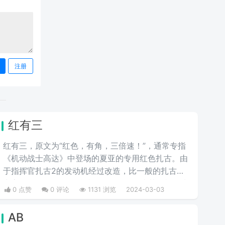
注册
红有三
红有三，原文为“红色，有角，三倍速！”，通常专指
《机动战士高达》中登场的夏亚的专用红色扎古。由
于指挥官扎古2的发动机经过改造，比一般的扎古出
力高30%，在夏亚的精准操作下，显得比其他机体快
0 点赞
0 评论
1131 浏览
2024-03-03
三倍。而红色有角三倍速也被看作是夏亚登场的象
征。
AB