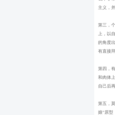
主义，
第三，
上，以
的角度
有直接
第四，
和肉体
自己后
第五，莫
娘”原