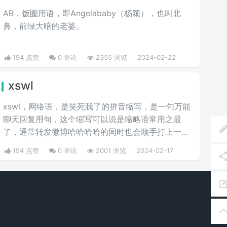
AB，饭圈用语，即Angelababy（杨颖），也叫北
鼻，前绿大暗的老婆。​
194 点赞
0 评论
2355 浏览
2024-02-22
xswl
xswl，网络语，是笑死我了的拼音缩写，是一句万能
聊天回复用句，这个缩写可以说是缩略语常用之最
了，通常转发微博哈哈哈哈的同时也会顺手打上一个
xswl以表真诚。
194 点赞
0 评论
2001 浏览
2024-02-17