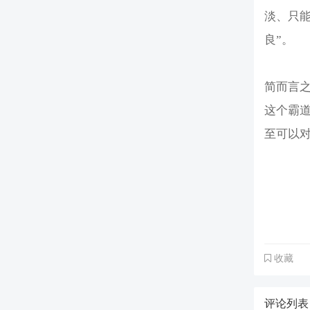
淡、只
良”。
简而言
这个霸
至可以
收藏
评论列