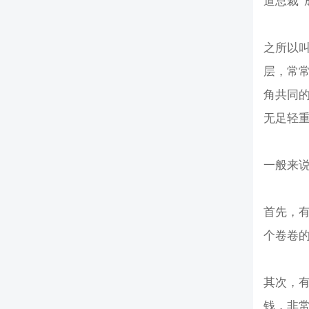
道总裁”
之所以
层，常常
角共同
无足轻
一般来说
首先，有
个卷卷
其次，
钱，非