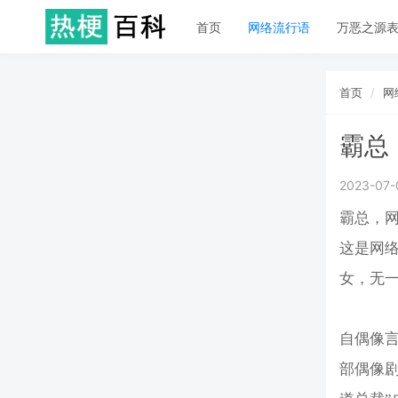
首页
网络流行语
万恶之源
首页
网
霸总
2023-07-
霸总，网
这是网
女，无一
自偶像言
部偶像