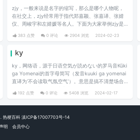
zjy，一般来说是名字的缩写，那么是哪个人物呢，
在社交上，zjy经常用于指代郑嘉颖、张嘉译、张婧
仪、周峻宇和左婧媛等名人。下面为大家举例zjy是
哪个明星的缩写。
383 点赞
0 评论
2904 浏览
2024-02-23
ky
ky，网络语，源于日语空気が読めない的罗马音Kūki
ga Yomenai的首字母简写（发音kuuki ga yomenai
直译为‘不会读取气氛空气’）。意思是搞不清楚场合
气氛胡乱发言而扫了大家兴致的行为。
192 点赞
0 评论
5408 浏览
2024-02-17
rved. 热梗百科
滇ICP备17007703号-14
声明
会员中心