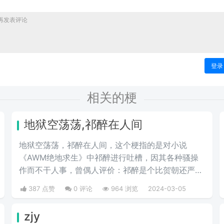
登录
相关的梗
地狱空荡荡,祁醉在人间
地狱空荡荡，祁醉在人间，这个梗指的是对小说
《AWM绝地求生》中祁醉进行吐槽，因其各种骚操
作而不干人事，曾偶人评价：祁醉是个比贺朝还严山
牙子的男人！四大话痨攻之首。
387 点赞
0 评论
964 浏览
2024-03-05
zjy