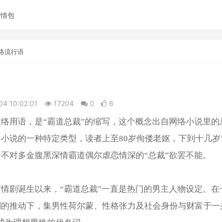
表情包
络流行语
04 10:02:01
17204
0
6
络用语，是“霸道总裁”的缩写，这个概念出自网络小说里的
络小说的一种特定类型，读者上至80岁佝偻老妪，下到十几岁
不对多金腹黑深情霸道偶尔虐恋情深的“总裁”欲罢不能。
情剧诞生以来，“霸道总裁”一直是热门的男主人物设定。在
剧的推动下，集男性荷尔蒙、性格张力及社会身份与财富于一