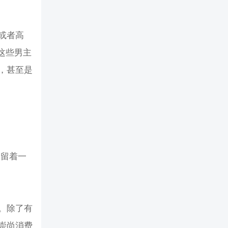
或者高
这些男主
，甚至是
，留着一
。除了有
崇尚消费