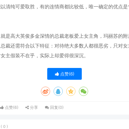
能以清纯可爱取胜，有的连情商都比较低，唯一确定的优点是
之就是高大英俊多金深情的总裁老板爱上女主角，玛丽苏的附
道总裁还需符合以下特征：对待绝大多数人都很恶劣，只对女
对女主假装不在乎，实际上却爱得很深沉。
点赞(
6
)
点赞(
6
)
分享
回复(
0
)
表
(
0
)