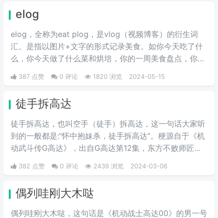
elog
elog，全称为eat plog，是vlog（视频博客）的衍生词
汇。是指以图片+文字的形式记录美食。如你今天吃了什
么，你今天做了什么菜和烘培，你的一周美食盘点，你的
奶茶盘点，都值得记录。
387 点赞
0 评论
1820 浏览
2024-05-15
徒手拆高达
徒手拆高达，也叫空手（徒手）拆高达，这一句话大家听
到的一般都是:“怀中抱妹杀，徒手拆高达”。梗源自于《机
动武斗传G高达》，出自G高达第12集，东方不败师匠首
次登场就徒手用多蒙的头巾拆了恶魔高度的眷属MS，也
382 点赞
0 评论
2439 浏览
2024-03-06
是空手拆高达一梗的由来。
偶列哇刚大木哒
偶列哇刚大木哒，这句话是《机动战士高达00》的男一号