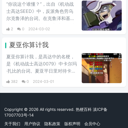
“你说这个谁懂？”，出自《机动战
士高达SEED》中，反派角色劳乌
尔克鲁泽的台词。在克鲁泽和基拉
进行最终对峙的时候，高‌‌‌‌‌‌‌‌达seed中
2
0
2024-03-02
大反派反驳主角嘴炮攻击时的用
语，他说出这句台词，非常具有新
夏亚你算计我
鲜感。经常会在一些冗长难懂的台
词之后，有人引用这句话来进行吐
夏亚你算计我，是高达中的名梗，
槽。
是《机动战士高达0079》中卡尔玛
·扎比的台词。夏亚平日里对待卡尔
玛完全是以友人的关系相处，但是
382
0
2024-03-01
说到头卡尔玛也是夏亚的仇人扎比
家的人，因此在夏亚的复仇计划
中，自然是盘算着何时送葬这位“友
人”，尽管夏亚也承认卡尔玛作为友
Copyright © 2026 All rights reserved. 热梗百科
滇ICP备
人不错，不过还是用计谋误导他陷
17007703号-14
入被击落的境地，并且大笑。
关于我们
用户协议
隐私政策
版权声明
会员中心