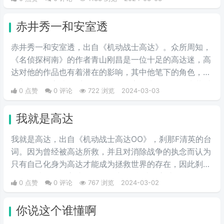
三倍速也被看作是夏亚登场的象征。
赤井秀一和安室透
赤井秀一和安室透，出自《机动战士高达》。众所周知，
《名侦探柯南》的作者青山刚昌是一位十足的高达迷，高
达对他的作品也有着潜在的影响，其中他笔下的角色，很
多都有用《高达》系列的角色的名字作为梗，例如赤井秀
0 点赞
0 评论
722 浏览
2024-03-03
一的名字就是夏亚的别名“赤色彗星”中取的，安室透的日
文读法也和阿姆罗的读法一致。
我就是高达
我就是高达，出自《机动战士高达OO》，刹那F清英的台
词。因为曾经被高达所救，并且对消除战争的执念而认为
只有自己化身为高达才能成为拯救世界的存在，因此刹那
的理念就是化作高达，最终说出了“我就是高达”的台词。
0 点赞
0 评论
767 浏览
2024-03-02
当时非常流行的梗，因为很有趣而被广泛流传，也是高达
系列里数一数二的有名台词。
你说这个谁懂啊