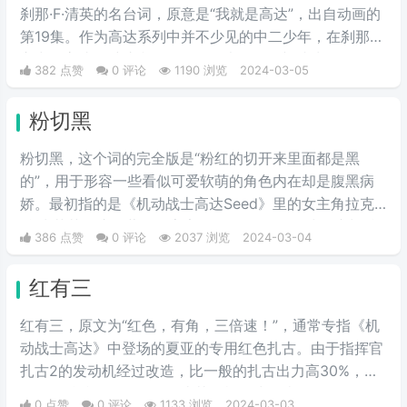
刹那·F·清英的名台词，原意是“我就是高达”，出自动画的
第19集。作为高达系列中并不少见的中二少年，在刹那的
心中，高达是维护和平的象征，也是他渴望成为的存在。
382 点赞
0 评论
1190 浏览
2024-03-05
偶列哇刚大木哒则是这句话的音译。
粉切黑
粉切黑，这个词的完全版是“粉红的切开来里面都是黑
的”，用于形容一些看似可爱软萌的角色内在却是腹黑病
娇。最初指的是《机动战士高达Seed》里的女主角拉克
丝·克莱茵。这位著名的宇宙歌姬，PLANT星球前议长希
386 点赞
0 评论
2037 浏览
2024-03-04
格尔之女有着可爱的外表和成熟的政治手腕。后来从她这
里，粉丝们发现在高达乃至其他许多动漫作品中，许多有
红有三
着粉色头发的美少女在可爱的外表下都隐藏着腹黑的本
质。
红有三，原文为“红色，有角，三倍速！”，通常专指《机
动战士高达》中登场的夏亚的专用红色扎古。由于指挥官
扎古2的发动机经过改造，比一般的扎古出力高30%，在
夏亚的精准操作下，显得比其他机体快三倍。而红色有角
0 点赞
0 评论
1133 浏览
2024-03-03