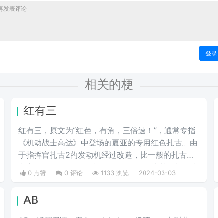
登录
相关的梗
红有三
红有三，原文为“红色，有角，三倍速！”，通常专指
《机动战士高达》中登场的夏亚的专用红色扎古。由
于指挥官扎古2的发动机经过改造，比一般的扎古出
力高30%，在夏亚的精准操作下，显得比其他机体快
0 点赞
0 评论
1133 浏览
2024-03-03
三倍。而红色有角三倍速也被看作是夏亚登场的象
征。
AB