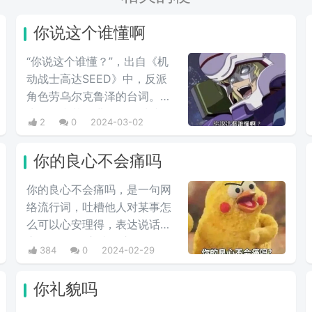
你说这个谁懂啊
“你说这个谁懂？”，出自《机
动战士高达SEED》中，反派
角色劳乌尔克鲁泽的台词。在
克鲁泽和基拉进行最终对峙的
2
0
2024-03-02
时候，高‌‌‌‌‌‌‌‌达seed中大反派反驳
主角嘴炮攻击时的用语，他说
你的良心不会痛吗
出这句台词，非常具有新鲜
感。经常会在一些冗长难懂的
你的良心不会痛吗，是一句网
台词之后，有人引用这句话来
络流行词，吐槽他人对某事怎
进行吐槽。
么可以心安理得，表达说话人
心里mmp的心情。这里
384
0
2024-02-29
的“痛”含有“内疚、愧疚、不好
意思”等含义，并不是“疼痛”的
你礼貌吗
意思。网络上主要用于吐槽别
人不会内疚吗，来源于热图鹦