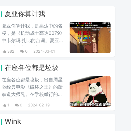
夏亚你算计我
夏亚你算计我，是高达中的名
梗，是《机动战士高达0079》
中卡尔玛·扎比的台词。夏亚平
日里对待卡尔玛完全是以友人
382
0
2024-03-01
的关系相处，但是说到头卡尔
玛也是夏亚的仇人扎比家的
在座各位都是垃圾
人，因此在夏亚的复仇计划
中，自然是盘算着何时送葬这
在座各位都是垃圾，出自周星
位“友人”，尽管夏亚也承认卡
驰经典电影《破坏之王》的跆
尔玛作为友人不错，不过还是
拳道大师兄。在学校举行的会
用计谋误导他陷入被击落的境
议中，对在座所有人说：不
1
0
2024-02-19
地，并且大笑。
要...不要误会，我不是针对
你，我是说在座各位都是垃
Wink
圾。