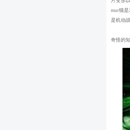
片变形以
mur猫
是机动战
奇怪的