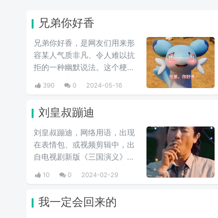
兄弟你好香
兄弟你好香，是网友们用来形
容某人气质非凡、令人难以抗
拒的一种幽默说法。这个梗最
近常被大家用来表达同性之间
390
0
2024-05-16
的爱慕之情/或者单纯跟风玩
梗。最初来自qq用户云溪在qq
刘皇叔蹦迪
空间上发布的一些两位男人深
情互动的表情包，此时这个梗
刘皇叔蹦迪，网络用语，出现
已经初具雏形。而后来随着
在表情包、或视频剪辑中，出
chikawa的流行，有网友开始
自电视剧新版《三国演义》中
给chikawa配上这类文字，两
于和伟饰演的刘备台词。常常
10
0
2024-02-29
者融合后意外爆火，表情包泛
与电影《一出好戏》中于和伟
滥，传播得到处都是。
饰演的张总在海岛上的蹦迪戏
我一定会回来的
份剪辑在一起，形成较大反
差，鬼畜视频收到很多人的喜