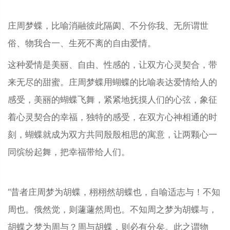
庄周梦蝶，比喻消融彼此隔阂、不分你我、无所谓世
俗、物我合一、生死不离的自由爱情。
这种爱情是美丽、自由、性感的，让双方心灵契合，带
来无尽的甜蜜。庄周梦蝶用蝴蝶的比喻表达爱情给人的
感受，美丽的蝴蝶飞舞，紧紧地抚摸人们的心弦，象征
着心灵契合的幸福，独特的感受，在双方心神相通的时
刻，蝴蝶就成为双方共同殷殷相思的寓意，让两颗心一
同缤纷起舞，把幸福带给人们。
“昔者庄周梦为胡蝶，栩栩然胡蝶也，自喻适志与！不知
周也。俄然觉，则蘧蘧然周也。不知周之梦为胡蝶与，
胡蝶之梦为周与？周与胡蝶，则必有分矣。此之谓物