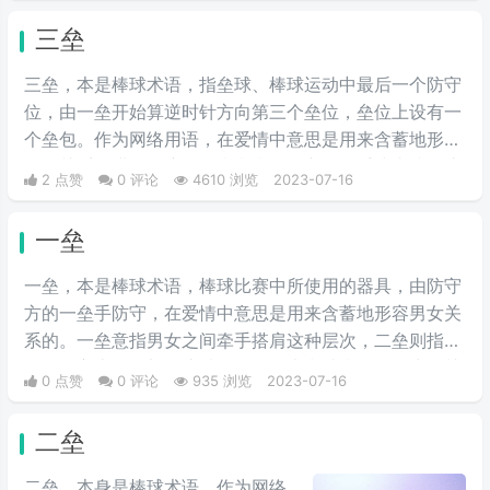
这个梗也被称为“贺涵送雨伞”或
三垒
者“下雨天叫贺涵”，现在多用作“下
雨天需要一个贺涵”、“雨天没有贺
三垒，本是棒球术语，指垒球、棒球运动中最后一个防守
函”、“我的贺函在哪里”被一些女生
位，由一垒开始算逆时针方向第三个垒位，垒位上设有一
用在下雨天发朋友圈，表达自己想
个垒包。作为网络用语，在爱情中意思是用来含蓄地形容
找一个对自己好的男朋友的暗示。
男女关系的进展程度。一垒意指男女之间牵手或者接吻这
2 点赞
0 评论
4610 浏览
2023-07-16
种层次，二垒则指触及到女方上身的部位这种层次，那三
垒、上三垒就指代爱抚等非常亲密的接触，但是男女还未
一垒
发生实质性的关系。
一垒，本是棒球术语，棒球比赛中所使用的器具，由防守
方的一垒手防守，在爱情中意思是用来含蓄地形容男女关
系的。一垒意指男女之间牵手搭肩这种层次，二垒则指触
及到女方上身的部位这种层次，那本垒就指男女发生了关
0 点赞
0 评论
935 浏览
2023-07-16
系。
二垒
二垒，本身是棒球术语，作为网络