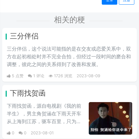
相关的梗
三分伴侣
三分伴侣，这个说法可能指的是在交友或恋爱关系中，双
方在起初相处时并不完全合拍，但经过一段时间的磨合和
调整，彼此之间的关系得到了改善和发展。
5 点赞
1 评论
1726 浏览
2023-08-09
下雨找贺函
下雨找贺函，源自电视剧《我的前
半生》，男主角贺涵在下雨天开车
从上海到江苏，驱车百里，只为了
给女主角送一把伞，爱一个人，不
0
0
2023-08-01
是你说了多少，而是你做了多少。