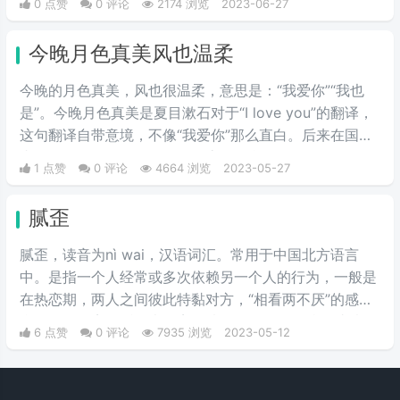
0 点赞
0 评论
2174 浏览
2023-06-27
子，比喻对爱情忠贞、专一，这里的弱水与女子的柔弱相
互映衬，现在成为男女之间信誓旦旦的爱情表白。
今晚月色真美风也温柔
今晚的月色真美，风也很温柔，意思是：“我爱你”“我也
是”。今晚月色真美是夏目漱石对于“I love you”的翻译，
这句翻译自带意境，不像“我爱你”那么直白。后来在国
内，有人问“那I love you too该怎么翻译呢”，有人回
1 点赞
0 评论
4664 浏览
2023-05-27
答“风也温柔”。
腻歪
腻歪，读音为nì wai，汉语词汇。常用于中国北方语言
中。是指一个人经常或多次依赖另一个人的行为，一般是
在热恋期，两人之间彼此特黏对方，“相看两不厌”的感
觉，有说不完的话，表不完的情，洒不尽的狗粮，此情绵
6 点赞
0 评论
7935 浏览
2023-05-12
绵无绝期。