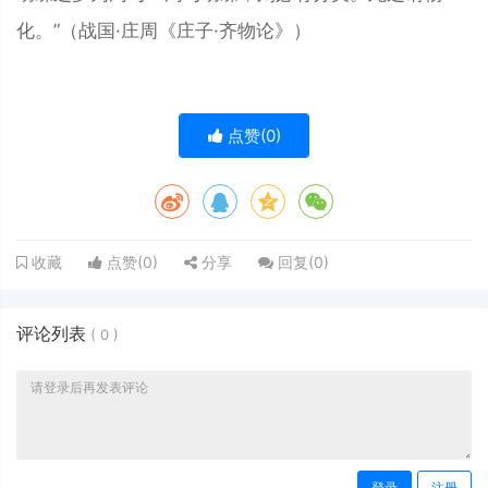
化。”（战国·庄周《庄子·齐物论》）
点赞(
0
)
点赞(
0
)
分享
回复(
0
)
收藏
评论列表
(
0
)
登录
注册