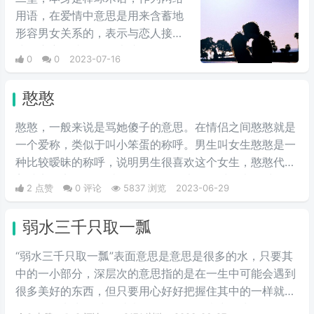
用语，在爱情中意思是用来含蓄地
形容男女关系的，表示与恋人接吻
或更亲密的接触，但未达到性/身体
0
0
2023-07-16
结合的行为与互动。一垒意指男女
之间牵手或者接吻这种层次，二垒
憨憨
则指触及到女方上身的部位这种层
次，那本垒就指男女发生了关系。
憨憨，一般来说是骂她傻子的意思。在情侣之间憨憨就是
一个爱称，类似于叫小笨蛋的称呼。男生叫女生憨憨是一
种比较暧昧的称呼，说明男生很喜欢这个女生，憨憨代表
着诚实，实在，可爱，有趣等等。大多数时候表明对自己
2 点赞
0 评论
5837 浏览
2023-06-29
的女朋友很疼爱。
弱水三千只取一瓢
“弱水三千只取一瓢”表面意思是意思是很多的水，只要其
中的一小部分，深层次的意思指的是在一生中可能会遇到
很多美好的东西，但只要用心好好把握住其中的一样就足
够了。引申为，对于爱情，很多的女子当中只为1个女