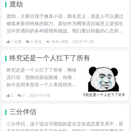
渡劫
时，以夸张的方式表示出自己的“闻
号并不重要，就算你叫张大炮也没用”。
神”之感。
渡劫，主要出现于修真小说，顾名思义，就是人可以通过
修炼来获得特殊的能力。渡劫作为网络语比喻意义是指生
活中所遇到的各种困境和挑战，我们要以积极的心态和坚
定的意志去应对和克服，从而获得成长和提升。
1 点赞
0 评论
1844 浏览
2023-11-29
终究还是一个人扛下了所有
终究还是一个人扛下了所有，网络
流行语，指独自面临困难，伤痛，
如今也用来形容一个人表现很突
出，多为搞笑场合。
2
0
2023-11-08
三分伴侣
三分伴侣，这个说法可能指的是在交友或恋爱关系中，双
方在起初相处时并不完全合拍，但经过一段时间的磨合和