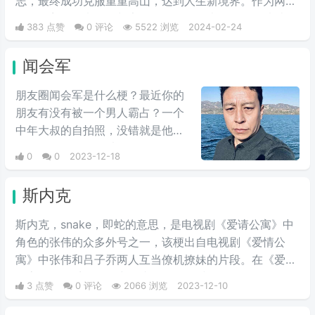
志，最终成功克服重重高山，达到人生新境界。作为网络
语，随着国漫电影《长安三万里》的爆火，放在影片结尾
383 点赞
0 评论
5522 浏览
2024-02-24
的这句诗词再次走进大家视野。
闻会军
朋友圈闻会军是什么梗？最近你的
朋友有没有被一个男人霸占？一个
中年大叔的自拍照，没错就是他，
朋友圈emo君，照片人物闻会军。
0
0
2023-12-18
朋友圈都是闻会军的自拍照，文案
是一段emo文，网友们表示一脸懵
斯内克
逼，闻会军又称“稳神”，闻神”最初
起源于一段网络视频，该视频中的
斯内克，snake，即蛇的意思，是电视剧《爱请公寓》中
主角用一种夸张、滑稽的方式模仿
角色的张伟的众多外号之一，该梗出自电视剧《爱情公
了“闻神”的动作，并配以搞笑的配
寓》中张伟和吕子乔两人互当僚机撩妹的片段。在《爱情
音，随后迅速在网络上走红。而这
公寓》第二季第八集中，张伟向吕子乔学习如何泡妞，要
3 点赞
0 评论
2066 浏览
2023-12-10
个梗的核心内容，便是对于某种情
给自己起泡妞专用的代号，张伟嫌“张益达”太清纯，就起
境或者事件感到震惊、无法理解
了英文代号叫“斯内克”，意思是snake(蛇)，吕子乔说“代