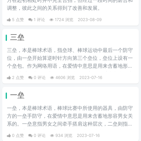
调整，彼此之间的关系得到了改善和发展。
5 点赞
1 评论
1724 浏览
2023-08-09
三垒
三垒，本是棒球术语，指垒球、棒球运动中最后一个防守
位，由一垒开始算逆时针方向第三个垒位，垒位上设有一
个垒包。作为网络用语，在爱情中意思是用来含蓄地形容
男女关系的进展程度。一垒意指男女之间牵手或者接吻这
2 点赞
0 评论
4606 浏览
2023-07-16
种层次，二垒则指触及到女方上身的部位这种层次，那三
垒、上三垒就指代爱抚等非常亲密的接触，但是男女还未
一垒
发生实质性的关系。
一垒，本是棒球术语，棒球比赛中所使用的器具，由防守
方的一垒手防守，在爱情中意思是用来含蓄地形容男女关
系的。一垒意指男女之间牵手搭肩这种层次，二垒则指触
及到女方上身的部位这种层次，那本垒就指男女发生了关
0 点赞
0 评论
934 浏览
2023-07-16
系。