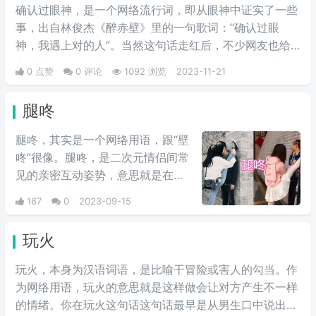
确认过眼神，是一个网络流行词，即从眼神中证实了一些
事，出自林俊杰《醉赤壁》里的一句歌词：“确认过眼
神，我遇上对的人”。当然这句话走红后，不少网友也给
它续上了各种版本，比如“确认过眼神，你是蚊子偏爱的
0 点赞
0 评论
1092 浏览
2023-11-21
人”等等。
腿咚
腿咚，其实是一个网络用语，跟“壁
咚”很像。腿咚，是二次元情侣间常
见的亲密互动姿势，意思就是在自
己的表白对象背靠墙的时候，自己
167
0
2023-09-15
高抬腿之后伸直压在墙壁上，简单
说就是伸出一条腿，直接“壁咚”在
玩火
对方单肩上。
玩火，本身为汉语词语，是比喻干冒险或害人的勾当。作
为网络用语，玩火的意思就是这样做会让对方产生不一样
的情绪。你在玩火这句话这句话最早是从男生口中说出来