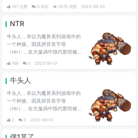
的，说女人你这是在玩火，就是指在女生的诱惑和撩拨
167 点赞
0 评论
3575 浏览
2023-09-03
下，男生有点把止不住，想要将她扑倒为所欲为的一种示
威挑逗的话，因为玩火的后果就是“自焚”。
NTR
牛头人，本以为魔兽系列游戏中的
一个种族。因其拼音首字母
（ntr），在大漩涡中指代那些被带
了绿帽子的人，即NTR，是ACG界
168
0
2023-09-01
用语"NTR"迁移理解产生的恶搞
NTR(NiuTonRen)，源于日文中
牛头人
的“寝~取り(ねとり)”|ne to ri|，而
我们则以牛头人来简称，它的被动
牛头人，本以为魔兽系列游戏中的
形式为“寝~取られ”(Ne To Ra
一个种族。因其拼音首字母
Re)。其意为被他人强占配偶或对
（ntr），在大漩涡中指代那些被带
象，被人戴绿帽。
了绿帽子的人，即NTR，是ACG界
2
0
2023-09-01
用语"NTR"迁移理解产生的恶搞
NTR(NiuTonRen)，源于日文中
偶1某了