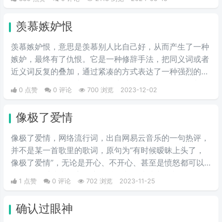
身材，看以后适不适合做女朋友，适不适合结婚过日子。
通过这一环节能让彼此的感情升华，所以现在不少人相亲
羡慕嫉妒恨
时会安排上这一流程。
羡慕嫉妒恨，意思是羡慕别人比自己好，从而产生了一种
嫉妒，最终有了仇恨。它是一种修辞手法，把同义词或者
近义词反复的叠加，通过紧凑的方式表达了一种强烈的情
感，追求了一种夸张的效果，这种情况就是别人始终都是
0 点赞
0 评论
700 浏览
2023-12-02
比自己好，所产生的一种崇拜之情，而产生的恨。
像极了爱情
像极了爱情，网络流行词，出自网易云音乐的一句热评，
并不是某一首歌里的歌词，原句为“有时候暧昧上头了，
像极了爱情”，无论是开心、不开心、甚至是愤怒都可以
用像极了爱情来形容，这句话代表了对爱情的嘲讽。
1 点赞
0 评论
702 浏览
2023-11-25
确认过眼神