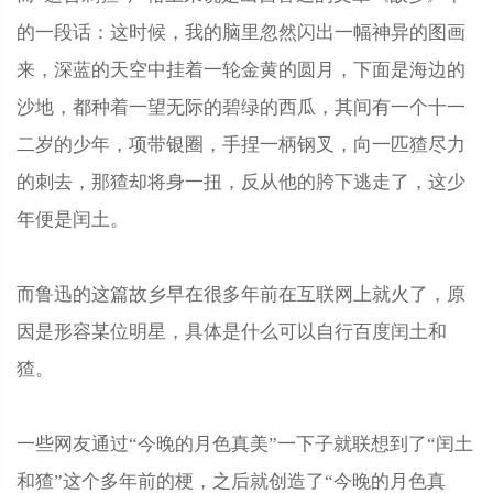
的一段话：这时候，我的脑里忽然闪出一幅神异的图画
来，深蓝的天空中挂着一轮金黄的圆月，下面是海边的
沙地，都种着一望无际的碧绿的西瓜，其间有一个十一
二岁的少年，项带银圈，手捏一柄钢叉，向一匹猹尽力
的刺去，那猹却将身一扭，反从他的胯下逃走了，这少
年便是闰土。
而鲁迅的这篇故乡早在很多年前在互联网上就火了，原
因是形容某位明星，具体是什么可以自行百度闰土和
猹。
一些网友通过“今晚的月色真美”一下子就联想到了“闰土
和猹”这个多年前的梗，之后就创造了“今晚的月色真