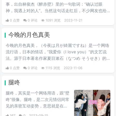
事，出自林俊杰《醉赤壁》里的一句歌词：“确认过眼
神，我遇上对的人”。当然这句话走红后，不少网友也给
它续上了各种版本，比如“确认过眼神，你是蚊子偏爱的
0 点赞
0 评论
1091 浏览
2023-11-21
人”等等。
今晚的月色真美
今晚的月色真美，（今夜は月が綺麗ですね）是一个网络
流行语，日本的情话，“我爱你（I love you）”的文艺说
法。源于日本著名作家夏目漱石（なつめ そうせき）的
翻译。这个梗一般都是用于表达爱意，是一个经典的表白
0 点赞
0 评论
1115 浏览
2023-11-06
语句，意思就是“我爱你”，是文艺的说法。
腿咚
腿咚，其实是一个网络用语，跟“壁
咚”很像。腿咚，是二次元情侣间常
见的亲密互动姿势，意思就是在自
己的表白对象背靠墙的时候，自己
167
0
2023-09-15