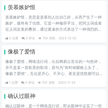
情包。
羡慕嫉妒恨
羡慕嫉妒恨，意思是羡慕别人比自己好，从而产生了一种
嫉妒，最终有了仇恨。它是一种修辞手法，把同义词或者
近义词反复的叠加，通过紧凑的方式表达了一种强烈的情
感，追求了一种夸张的效果，这种情况就是别人始终都是
0 点赞
0 评论
700 浏览
2023-12-02
比自己好，所产生的一种崇拜之情，而产生的恨。
像极了爱情
像极了爱情，网络流行词，出自网易云音乐的一句热评，
并不是某一首歌里的歌词，原句为“有时候暧昧上头了，
像极了爱情”，无论是开心、不开心、甚至是愤怒都可以
用像极了爱情来形容，这句话代表了对爱情的嘲讽。
1 点赞
0 评论
702 浏览
2023-11-25
确认过眼神
确认过眼神，是一个网络流行词，即从眼神中证实了一些