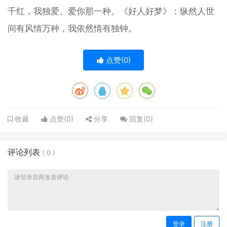
千红，我独爱、爱你那一种。《好人好梦》：纵然人世
间有风情万种，我依然情有独钟。
点赞(
0
)
点赞(
0
)
分享
回复(
0
)
收藏
评论列表
(
0
)
登录
注册