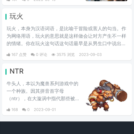
高抬腿之后伸直压在墙壁上，简单
说就是伸出一条腿，直接“壁咚”在
玩火
对方单肩上。
玩火，本身为汉语词语，是比喻干冒险或害人的勾当。作
为网络用语，玩火的意思就是这样做会让对方产生不一样
的情绪。你在玩火这句话这句话最早是从男生口中说出来
的，说女人你这是在玩火，就是指在女生的诱惑和撩拨
167 点赞
0 评论
3575 浏览
2023-09-03
下，男生有点把止不住，想要将她扑倒为所欲为的一种示
威挑逗的话，因为玩火的后果就是“自焚”。
NTR
牛头人，本以为魔兽系列游戏中的
一个种族。因其拼音首字母
（ntr），在大漩涡中指代那些被带
了绿帽子的人，即NTR，是ACG界
168
0
2023-09-01
用语"NTR"迁移理解产生的恶搞
NTR(NiuTonRen)，源于日文中
的“寝~取り(ねとり)”|ne to ri|，而