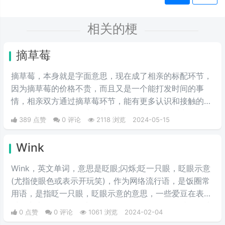
相关的梗
摘草莓
摘草莓，本身就是字面意思，现在成了相亲的标配环节，
因为摘草莓的价格不贵，而且又是一个能打发时间的事
情，相亲双方通过摘草莓环节，能有更多认识和接触的机
会，尤其女性在蹲下摘草莓的时候能从多维度看出女性的
389 点赞
0 评论
2118 浏览
2024-05-15
身材，看以后适不适合做女朋友，适不适合结婚过日子。
通过这一环节能让彼此的感情升华，所以现在不少人相亲
Wink
时会安排上这一流程。
Wink，英文单词，意思是眨眼;闪烁;眨一只眼，眨眼示意
(尤指使眼色或表示开玩笑)，作为网络流行语，是饭圈常
用语，是指眨一只眼，眨眼示意的意思，一些爱豆在表演
时经常也会做眨眼放电动作。还记得霞仙子眨眼睛的那张
0 点赞
0 评论
1061 浏览
2024-02-04
动图，大概就是这个词的图解了。一般在聊天中常用作表