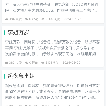
奇，及其衍生作品中的替身。在第六部《JOJO的奇妙冒
险：石之海》中为最终BOSS。作品中他拥有三个完全不
同能力的替身，其中最终进化的第三阶段的“天堂制造”拥
384 点赞
0 评论
2305 浏览
2024-02-26
有在全宇宙范围内加速时间的能力，最终造成了宇宙重
置。
李姐万岁
李姐万岁，网络词，谐音梗，理解万岁的谐音，所以不要
再问“李姐”是谁了，该梗出自罗永浩之口，罗永浩在有一
次的发布会的时候，由于设备出现了问题，在现场频频出
错，满头大汗的罗永浩不断地说【李姐万岁】来缓解尴
385 点赞
0 评论
2161 浏览
2024-02-26
尬，然后被一些锤子的粉丝疯狂传播。疯狂复读，每每出
现别人错误的时候，都会出现【李姐万岁】这样的字眼，
起夜急李姐
可以说相当沙雕了，哈哈哈哈哈哈哈哈哈。
起夜急李姐，谐音梗，指的是企业级理解，即调侃对方对
事物的理解很刁钻，或者有意无意的歪曲理解，营造一种
诙谐滑稽的效果。后逐渐用人名“李姐”代替“理解”，很有
喜剧效果。
383 点赞
0 评论
1793 浏览
2024-02-25