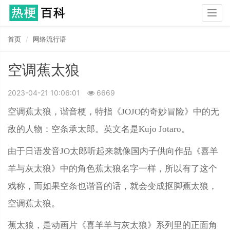
Togg
navig
首页
网络流行语
空调蕉太狼
2023-04-21 10:06:01
6669
空调蕉太狼，谐音梗，特指《JOJO的奇妙冒险》中的无
敌的人物：空条承太郎。英文名是Kujo Jotaro。
由于日语发音JO太郎听起来就像国内子供向作品《喜羊
羊与灰太狼》中的角色蕉太狼名字一样，所以有了这个
戏称，而如‌‌‌‌‌‌‌‌‌果空条也谐音的话，就会变成抠脚蕉太狼，
空调蕉太狼。
蕉太狼，是动画片《喜羊羊与灰太狼》系列里的正面角