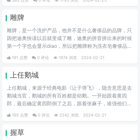
雕牌
雕牌，是一个洗护产品，他并不是什么奢侈品的品牌，只
因把迪奥快读以后就变成了雕，迪奥的拼音拼出来的时候
第一个字也会显示diao，所以把雕牌称为洗衣皂奢侈品品
牌，Dior一直是华贵和高雅的代名词，这是恶搞的叫法，
191 点赞
0 评论
1974 浏览
2024-02-21
因为迪奥的拼音diao和雕相同，另外也讽刺迪奥的衣服越
做越丑和雕一样丑。
上任鹅城
上任鹅城，来‌‌‌‌‌‌‌‌‌源于经典电影《让子弹飞》，隐含意思是去
鹅城当官，鹅城的所有百姓都是幼鹅。一开始跟着黄四
郎，最后确定黄四郎倒了之后，跟着张麻子，谁强他们跟
谁走。
195 点赞
0 评论
2242 浏览
2024-02-21
握草