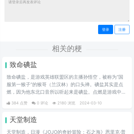
登录
注册
相关的梗
致命碘盐
致命碘盐，是游戏英雄联盟区的主播孙悟空，被称为“国
服第一猴子”的猴哥（兰汉林）的口头禅。碘盐其实是点
燃，因为他东北口音所以听起来是碘盐。点燃是游戏中的
一个召唤师技能，可以对对面造成伤害。
384 点赞
0 评论
2180 浏览
2024-03-10
天堂制造
天堂制造，日漫《JOJO的奇妙冒险：石之海》恩里克·普