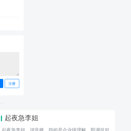
注册
起夜急李姐
起夜急李姐，谐音梗，指的是企业级理解，即调侃对