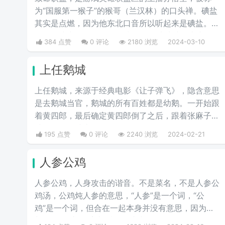
为“国服第一猴子”的猴哥（兰汉林）的口头禅。碘盐
其实是点燃，因为他东北口音所以听起来是碘盐。点
燃是游戏中的一个召唤师技能，可以对对面造成伤
384 点赞
0 评论
2180 浏览
2024-03-10
害。
上任鹅城
上任鹅城，来‌‌‌‌‌‌‌‌‌源于经典电影《让子弹飞》，隐含意思
是去鹅城当官，鹅城的所有百姓都是幼鹅。一开始跟
着黄四郎，最后确定黄四郎倒了之后，跟着张麻子，
谁强他们跟谁走。
195 点赞
0 评论
2240 浏览
2024-02-21
人参公鸡
人参公鸡，人身攻击的谐音。不是菜名，不是人参公
鸡汤，公鸡炖人参的意思，“人参”是一个词，“公
鸡”是一个词，但合在一起本身并没有意思，因为
与“人身攻击”发音相近，而成为一个的网络用语，在