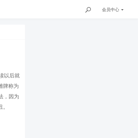
会员
中心
读以后就
雕牌称为
法，因为
丑。