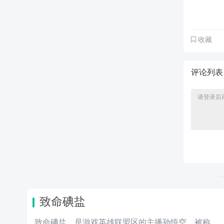
收藏
评论列
致命碘盐
致命碘盐，是游戏英雄联盟区的主播孙悟空，被称