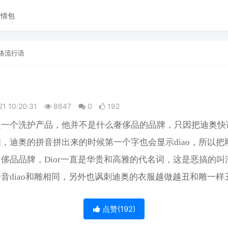
表情包
络流行语
21 10:20:31
8647
0
192
是一个洗护产品，他并不是什么奢侈品的品牌，只因把迪奥快
，迪奥的拼音拼出来的时候第一个字也会显示diao，所以把
侈品品牌，Dior一直是华贵和高雅的代名词，这是恶搞的叫
音diao和雕相同，另外也讽刺迪奥的衣服越做越丑和雕一样
点赞(
192
)