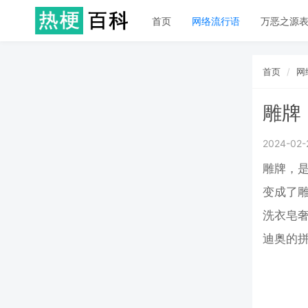
首页
网络流行语
万恶之源
首页
网
雕牌
2024-02-
雕牌，
变成了雕
洗衣皂奢
迪奥的拼