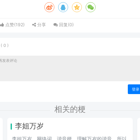
点赞(
192
)
分享
回复(
0
)
表
(
0
)
登录
相关的梗
李姐万岁
李姐万岁，网络词，谐音梗，理解万岁的谐音，所以