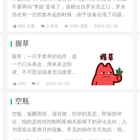
不要再问“李姐”是谁了，该梗出自罗永浩之口，罗永
浩在有一次的发布会的时候，由于设备出现了问题，
在现场频频出错，满头大汗的罗永浩不断地说【李姐
385 点赞
0 评论
2161 浏览
2024-02-26
万岁】来缓解尴尬，然后被一些锤子的粉丝疯狂传
播。疯狂复读，每每出现别人错误的时候，都会出现
握草
【李姐万岁】这样的字眼，可以说相当沙雕了，哈哈
哈哈哈哈哈哈哈。
握草，一只手拿草的动作，是
一个口头表达，用来表达惊
讶、不可思议或者无法接受的
事情，也就是“无语”的意思，
390
0
2024-02-20
并不是骂人的意思。
空瓶
空瓶，饭圈用语，谐音梗，控评的意思，即操控评
论，指的是粉丝控制明星相关新闻下的评论走向，人
为营造众星捧月的假象。常见的操作方式包括：假装
路人发表好评，对一些好评集中点赞回复使其上热