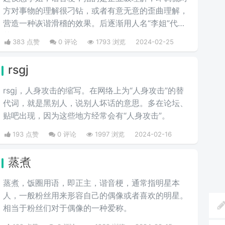
方对事物的理解很刁钻，或者有意无意的歪曲理解，
营造一种诙谐滑稽的效果。后逐渐用人名“李姐”代
替“理解”，很有喜剧效果。
383 点赞
0 评论
1793 浏览
2024-02-25
rsgj
rsgj，人身攻击的缩写。在网络上为“人身攻击”的替
代词，就是黑别人，说别人坏话的意思。多在论坛、
贴吧出现，因为这些地方经常会有“人身攻击”。
193 点赞
0 评论
1997 浏览
2024-02-16
蒸煮
蒸煮，饭圈用语，即正主，谐音梗，通常指明星本
人，一般粉丝用来形容自己的偶像或者喜欢的明星。
相当于粉丝们对于偶像的一种爱称。