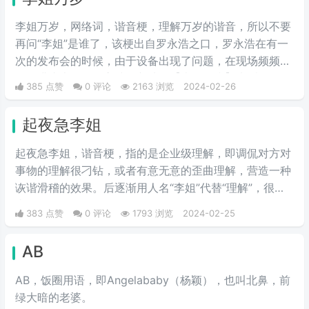
年长。
李姐万岁，网络词，谐音梗，理解万岁的谐音，所以不要
再问“李姐”是谁了，该梗出自罗永浩之口，罗永浩在有一
次的发布会的时候，由于设备出现了问题，在现场频频出
错，满头大汗的罗永浩不断地说【李姐万岁】来缓解尴
385 点赞
0 评论
2163 浏览
2024-02-26
尬，然后被一些锤子的粉丝疯狂传播。疯狂复读，每每出
现别人错误的时候，都会出现【李姐万岁】这样的字眼，
起夜急李姐
可以说相当沙雕了，哈哈哈哈哈哈哈哈哈。
起夜急李姐，谐音梗，指的是企业级理解，即调侃对方对
事物的理解很刁钻，或者有意无意的歪曲理解，营造一种
诙谐滑稽的效果。后逐渐用人名“李姐”代替“理解”，很有
喜剧效果。
383 点赞
0 评论
1793 浏览
2024-02-25
AB
AB，饭圈用语，即Angelababy（杨颖），也叫北鼻，前
绿大暗的老婆。​