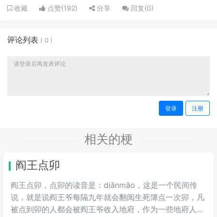
点赞(
192
)
分享
回复(
0
)
收藏
评论列表
(
0
)
登录
注册
相关的梗
阎王点卯
阎王点卯，点卯的读音是：diǎnmǎo，这是一个民间传
说，就是说阎王爷每隔九年就会翻阅生死簿点一次卯，凡
被点到卯的人都会被阎王爷收入地府，作为一些地府人