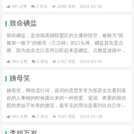
员。在地府报道上，最近被大家用视频的形式完美的演绎
391 点赞
0 评论
2998 浏览
2024-05-16
了出来。
致命碘盐
致命碘盐，是游戏英雄联盟区的主播孙悟空，被称为“国
服第一猴子”的猴哥（兰汉林）的口头禅。碘盐其实是点
燃，因为他东北口音所以听起来是碘盐。点燃是游戏中的
一个召唤师技能，可以对对面造成伤害。
384 点赞
0 评论
2182 浏览
2024-03-10
姨母笑
姨母笑，网络流行词，该词的意思常常为形容女生看到喜
欢的人事物的时候露出来的一种慈爱、宠溺、疼爱的很欣
慰的类似于长辈的微笑，最常见的用法是看到比自己年轻
的男爱豆时露出的花痴笑来，对方很可爱很招人喜欢。简
384 点赞
0 评论
2541 浏览
2024-02-28
单说来就是当花痴女‌‌‌‌‌‌生看到小鲜肉爱豆时露出的贪婪宠
溺，癫狂慈祥的笑容，而“姨母”这个词是用来调侃女生的
李姐万岁