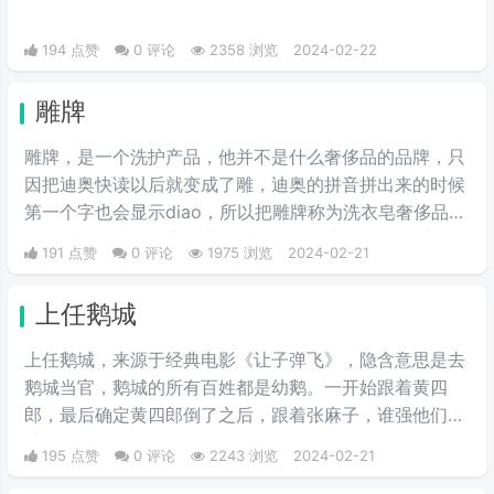
194 点赞
0 评论
2358 浏览
2024-02-22
雕牌
雕牌，是一个洗护产品，他并不是什么奢侈品的品牌，只
因把迪奥快读以后就变成了雕，迪奥的拼音拼出来的时候
第一个字也会显示diao，所以把雕牌称为洗衣皂奢侈品品
牌，Dior一直是华贵和高雅的代名词，这是恶搞的叫法，
191 点赞
0 评论
1975 浏览
2024-02-21
因为迪奥的拼音diao和雕相同，另外也讽刺迪奥的衣服越
做越丑和雕一样丑。
上任鹅城
上任鹅城，来‌‌‌‌‌‌‌‌‌源于经典电影《让子弹飞》，隐含意思是去
鹅城当官，鹅城的所有百姓都是幼鹅。一开始跟着黄四
郎，最后确定黄四郎倒了之后，跟着张麻子，谁强他们跟
谁走。
195 点赞
0 评论
2243 浏览
2024-02-21