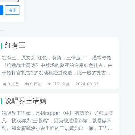
注册
红有三
红有三，原文为“红色，有角，三倍速！”，通常专指
《机动战士高达》中登场的夏亚的专用红色扎古。由
于指挥官扎古2的发动机经过改造，比一般的扎古出
力高30%，在夏亚的精准操作下，显得比其他机体快
0 点赞
0 评论
1131 浏览
2024-03-03
三倍。而红色有角三倍速也被看作是夏亚登场的象
征。
说唱界王语嫣
说唱界王语嫣，是指rapper《中国有嘻哈》导师吴某
凡，被戏称为"王语嫣"，因为他道理都懂，就是做不
到。和金庸武侠小说里面的王语嫣如出一辙，王语嫣