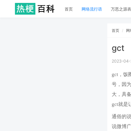
首页
网络流行语
万恶之源
首页
网
gct
2023-04-
gct，
号，因
大，具
gct就
通俗的
说微博