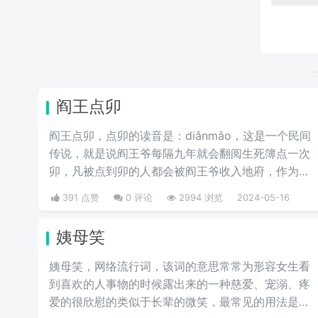
阎王点卯
阎王点卯，点卯的读音是：diǎnmǎo，这是一个民间
传说，就是说阎王爷每隔九年就会翻阅生死簿点一次
卯，凡被点到卯的人都会被阎王爷收入地府，作为一
些地府人员。在地府报道上，最近被大家用视频的形
391 点赞
0 评论
2994 浏览
2024-05-16
式完美的演绎了出来。
姨母笑
姨母笑，网络流行词，该词的意思常常为形容女生看
到喜欢的人事物的时候露出来的一种慈爱、宠溺、疼
爱的很欣慰的类似于长辈的微笑，最常见的用法是看