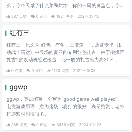
么，你今天做了什么菜和烘培，你的一周美食盘点，你的
奶茶盘点，都值得记录。
387 点赞
0 评论
1821 浏览
2024-05-15
红有三
红有三，原文为“红色，有角，三倍速！”，通常专指《机
动战士高达》中登场的夏亚的专用红色扎古。由于指挥官
扎古2的发动机经过改造，比一般的扎古出力高30%，在
夏亚的精准操作下，显得比其他机体快三倍。而红色有角
0 点赞
0 评论
1133 浏览
2024-03-03
三倍速也被看作是夏亚登场的象征。
ggwp
ggwp，英‌‌‌‌‌‌‌‌‌‌‌语缩写，全写为“good game well played”。
电竞游戏用语，意为这场比赛打的很好，表示赞赏，老外
打游戏时用得很多。
385 点赞
0 评论
3456 浏览
2024-02-23