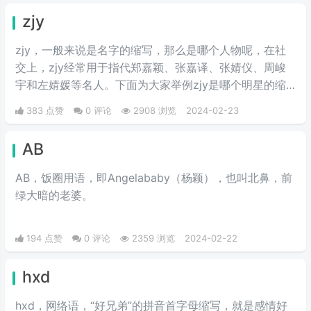
zjy
zjy，一般来说是名字的缩写，那么是哪个人物呢，在社
交上，zjy经常用于指代郑嘉颖、张嘉译、张婧仪、周峻
宇和左婧媛等名人。下面为大家举例zjy是哪个明星的缩
写。
383 点赞
0 评论
2908 浏览
2024-02-23
AB
AB，饭圈用语，即Angelababy（杨颖），也叫北鼻，前
绿大暗的老婆。​
194 点赞
0 评论
2359 浏览
2024-02-22
hxd
hxd，网络语，“好兄弟”的拼音首字母缩写，就是感情好