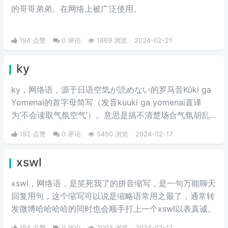
的哥哥弟弟。在网络上被广泛使用。
194 点赞
0 评论
1869 浏览
2024-02-21
ky
ky，网络语，源于日语空気が読めない的罗马音Kūki ga
Yomenai的首字母简写（发音kuuki ga yomenai直译
为‘不会读取气氛空气’）。意思是搞不清楚场合气氛胡乱
发言而扫了大家兴致的行为。
192 点赞
0 评论
5450 浏览
2024-02-17
xswl
xswl，网络语，是笑死我了的拼音缩写，是一句万能聊天
回复用句，这个缩写可以说是缩略语常用之最了，通常转
发微博哈哈哈哈的同时也会顺手打上一个xswl以表真诚。
194 点赞
0 评论
2003 浏览
2024-02-17