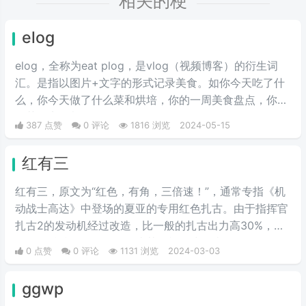
相关的梗
elog
elog，全称为eat plog，是vlog（视频博客）的衍生词
汇。是指以图片+文字的形式记录美食。如你今天吃了什
么，你今天做了什么菜和烘培，你的一周美食盘点，你的
奶茶盘点，都值得记录。
387 点赞
0 评论
1816 浏览
2024-05-15
红有三
红有三，原文为“红色，有角，三倍速！”，通常专指《机
动战士高达》中登场的夏亚的专用红色扎古。由于指挥官
扎古2的发动机经过改造，比一般的扎古出力高30%，在
夏亚的精准操作下，显得比其他机体快三倍。而红色有角
0 点赞
0 评论
1131 浏览
2024-03-03
三倍速也被看作是夏亚登场的象征。
ggwp