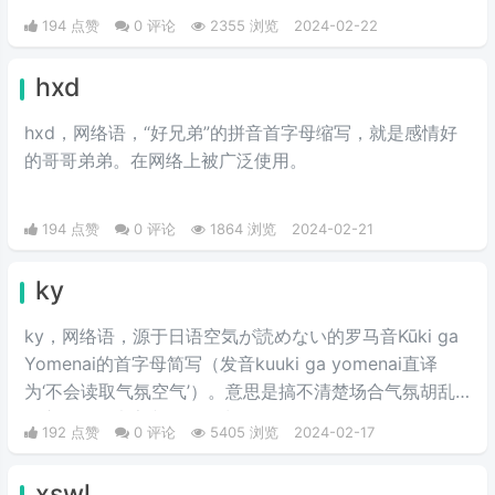
194 点赞
0 评论
2355 浏览
2024-02-22
hxd
hxd，网络语，“好兄弟”的拼音首字母缩写，就是感情好
的哥哥弟弟。在网络上被广泛使用。
194 点赞
0 评论
1864 浏览
2024-02-21
ky
ky，网络语，源于日语空気が読めない的罗马音Kūki ga
Yomenai的首字母简写（发音kuuki ga yomenai直译
为‘不会读取气氛空气’）。意思是搞不清楚场合气氛胡乱
发言而扫了大家兴致的行为。
192 点赞
0 评论
5405 浏览
2024-02-17
xswl