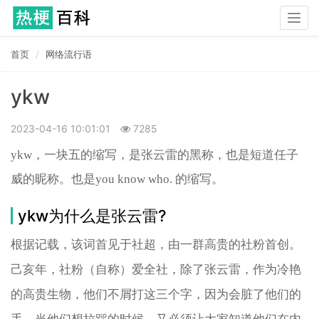
Togg
navig
首页
网络流行语
ykw
2023-04-16 10:01:01
7285
ykw，一块五的缩写，是张‌‌‌‌云雷的黑称，也是短道
任子
威的昵称
。也是you know who. 的缩写。
ykw为什么是张云雷?
根据记载，该词首见于社超，由一群高贵的社粉首创。
己亥年，社粉（自称）爱全社，除了张云雷，作为冷艳
的高贵生物，他们不屑打这三个字，因为会脏了他们的