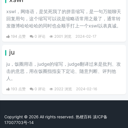
xswl，网络语，是笑死我了的拼音缩写，是一句万能聊天
回复用句，这个缩写可以说是缩略语常用之最了，通常转
发微博哈哈哈哈的同时也会顺手打上一个xswl以表真诚。
194 点赞
0 评论
2001 浏览
2024-02-17
ju
ju，饭圈用语，judge的缩写，judge翻译过来是批判、攻
击的意思，用在饭圈指指妄下定论、随意判断、评判他
人。
193 点赞
0 评论
2022 浏览
2024-02-16
Copyright © 2026 All rights reserved. 热梗百科
滇ICP备
17007703号-14