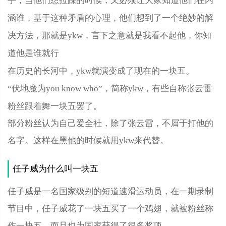
手，当他们想拉踩的时候，又必须让大家知道他们在内
涵谁，基于这种矛盾的心理，他们想到了一个绝妙的解
决方法，那就是ykw，言下之意就是我看不起他，你知
道他是谁就行
在历史的长河中，ykw就演变成了现在的一块五。
“伏地魔为you know who”，简称ykw，有些自称张云雷
粉丝跟着舞一块五罢了。
部分粉丝认为自己爱全社，除了张云雷，不屑于打他的
名字。这样在黑他的时候就用ykw来代替。
任子威为什么叫一块五
任子威是一名国家级别的短道速滑运动员，在一期录制
节目中，任子威花了一块五买了一个鸡翅，就被粉丝称
作一块五，而且也为国家获得了很多奖项。